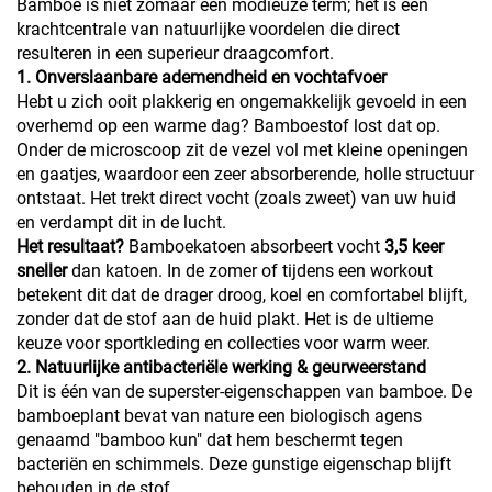
Bamboe is niet zomaar een modieuze term; het is een
krachtcentrale van natuurlijke voordelen die direct
resulteren in een superieur draagcomfort.
1. Onverslaanbare ademendheid en vochtafvoer
Hebt u zich ooit plakkerig en ongemakkelijk gevoeld in een
overhemd op een warme dag? Bamboestof lost dat op.
Onder de microscoop zit de vezel vol met kleine openingen
en gaatjes, waardoor een zeer absorberende, holle structuur
ontstaat. Het trekt direct vocht (zoals zweet) van uw huid
en verdampt dit in de lucht.
Het resultaat?
Bamboekatoen absorbeert vocht
3,5 keer
sneller
dan katoen. In de zomer of tijdens een workout
betekent dit dat de drager droog, koel en comfortabel blijft,
zonder dat de stof aan de huid plakt. Het is de ultieme
keuze voor sportkleding en collecties voor warm weer.
2. Natuurlijke antibacteriële werking & geurweerstand
Dit is één van de superster-eigenschappen van bamboe. De
bamboeplant bevat van nature een biologisch agens
genaamd "bamboo kun" dat hem beschermt tegen
bacteriën en schimmels. Deze gunstige eigenschap blijft
behouden in de stof.