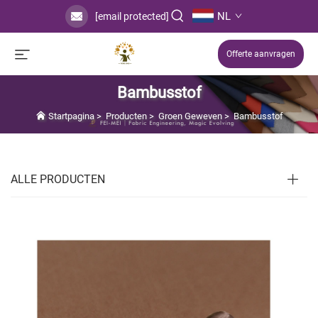
NL
[email protected]
Offerte aanvragen
Bambusstof
Startpagina
>
Producten
>
Groen Geweven
>
Bambusstof
ALLE PRODUCTEN