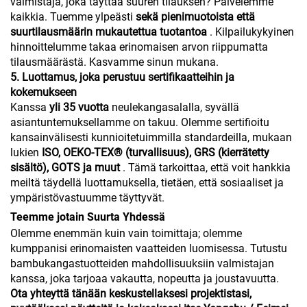
valmistaja, joka täyttää suuren tilauksen? Palvelemme
kaikkia. Tuemme ylpeästi
sekä pienimuotoista että
suurtilausmäärin mukautettua tuotantoa
. Kilpailukykyinen
hinnoittelumme takaa erinomaisen arvon riippumatta
tilausmäärästä. Kasvamme sinun mukana.
5. Luottamus, joka perustuu sertifikaatteihin ja
kokemukseen
Kanssa
yli 35 vuotta
neulekangasalalla, syvällä
asiantuntemuksellamme on takuu. Olemme sertifioitu
kansainvälisesti kunnioitetuimmilla standardeilla, mukaan
lukien
ISO, OEKO-TEX® (turvallisuus), GRS (kierrätetty
sisältö), GOTS ja muut
. Tämä tarkoittaa, että voit hankkia
meiltä täydellä luottamuksella, tietäen, että sosiaaliset ja
ympäristövastuumme täyttyvät.
Teemme jotain Suurta Yhdessä
Olemme enemmän kuin vain toimittaja; olemme
kumppanisi erinomaisten vaatteiden luomisessa. Tutustu
bambukangastuotteiden mahdollisuuksiin valmistajan
kanssa, joka tarjoaa vakautta, nopeutta ja joustavuutta.
Ota yhteyttä tänään keskustellaksesi projektistasi,