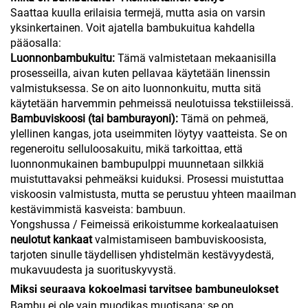
Saattaa kuulla erilaisia termejä, mutta asia on varsin
yksinkertainen. Voit ajatella bambukuitua kahdella
pääosalla:
Luonnonbambukuitu:
Tämä valmistetaan mekaanisilla
prosesseilla, aivan kuten pellavaa käytetään linenssin
valmistuksessa. Se on aito luonnonkuitu, mutta sitä
käytetään harvemmin pehmeissä neulotuissa tekstiileissä.
Bambuviskoosi (tai bamburayoni):
Tämä on pehmeä,
ylellinen kangas, jota useimmiten löytyy vaatteista. Se on
regeneroitu selluloosakuitu, mikä tarkoittaa, että
luonnonmukainen bambupulppi muunnetaan silkkiä
muistuttavaksi pehmeäksi kuiduksi. Prosessi muistuttaa
viskoosin valmistusta, mutta se perustuu yhteen maailman
kestävimmistä kasveista: bambuun.
Yongshussa / Feimeissä erikoistumme korkealaatuisen
neulotut kankaat
valmistamiseen bambuviskoosista,
tarjoten sinulle täydellisen yhdistelmän kestävyydestä,
mukavuudesta ja suorituskyvystä.
Miksi seuraava kokoelmasi tarvitsee bambuneulokset
Bambu ei ole vain muodikas muotisana; se on