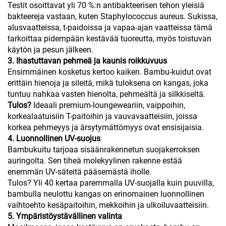
Testit osoittavat yli 70 %:n antibakteerisen tehon yleisiä
bakteereja vastaan, kuten Staphylococcus aureus. Sukissa,
alusvaatteissa, t-paidoissa ja vapaa-ajan vaatteissa tämä
tarkoittaa pidempään kestävää tuoreutta, myös toistuvan
käytön ja pesun jälkeen.
3. Ihastuttavan pehmeä ja kaunis roikkuvuus
Ensimmäinen kosketus kertoo kaiken. Bambu-kuidut ovat
erittäin hienoja ja sileitä, mikä tuloksena on kangas, joka
tuntuu nahkaa vasten hienolta, pehmeältä ja silkkiseltä.
Tulos?
Ideaali premium-loungeweariin, vaippoihin,
korkealaatuisiin T-paitoihin ja vauvavaatteisiin, joissa
korkea pehmeyys ja ärsytymättömyys ovat ensisijaisia.
4. Luonnollinen UV-suojus
Bambukuitu tarjoaa sisäänrakennetun suojakerroksen
auringolta. Sen tiheä molekyylinen rakenne estää
enemmän UV-säteitä pääsemästä iholle.
Tulos? Yli 40 kertaa paremmalla UV-suojalla kuin puuvilla,
bambulla neulottu kangas on erinomainen luonnollinen
vaihtoehto kesäpaitoihin, mekkoihin ja ulkoiluvaatteisiin.
5. Ympäristöystävällinen valinta