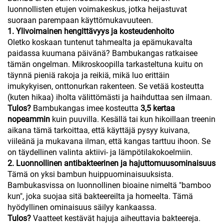
luonnollisten etujen voimakeskus, jotka heijastuvat
suoraan parempaan käyttömukavuuteen.
1. Ylivoimainen hengittävyys ja kosteudenhoito
Oletko koskaan tuntenut tahmealta ja epämukavalta
paidassa kuumana päivänä? Bambukangas ratkaisee
tämän ongelman. Mikroskoopilla tarkasteltuna kuitu on
täynnä pieniä rakoja ja reikiä, mikä luo erittäin
imukykyisen, onttonurkan rakenteen. Se vetää kosteutta
(kuten hikaa) iholta välittömästi ja haihduttaa sen ilmaan.
Tulos?
Bambukangas imee kosteutta
3,5 kertaa
nopeammin
kuin puuvilla. Kesällä tai kun hikoillaan treenin
aikana tämä tarkoittaa, että käyttäjä pysyy kuivana,
viileänä ja mukavana ilman, että kangas tarttuu ihoon. Se
on täydellinen valinta aktiivi- ja lämpötilakokoelmiin.
2. Luonnollinen antibakteerinen ja hajuttomuusominaisuus
Tämä on yksi bambun huippuominaisuuksista.
Bambukasvissa on luonnollinen bioaine nimeltä "bamboo
kun", joka suojaa sitä bakteereilta ja homeelta. Tämä
hyödyllinen ominaisuus säilyy kankaassa.
Tulos?
Vaatteet kestävät hajuja aiheuttavia bakteereja.