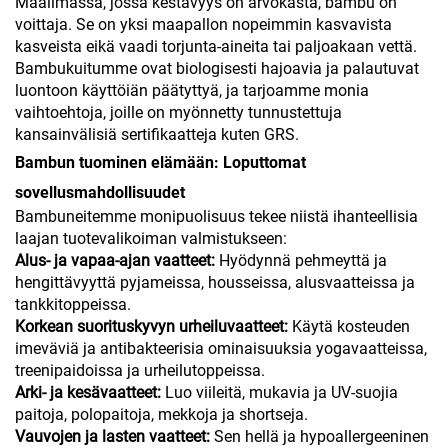
Maailmassa, jossa kestävyys on arvokasta, bambu on
voittaja. Se on yksi maapallon nopeimmin kasvavista
kasveista eikä vaadi torjunta-aineita tai paljoakaan vettä.
Bambukuitumme ovat biologisesti hajoavia ja palautuvat
luontoon käyttöiän päätyttyä, ja tarjoamme monia
vaihtoehtoja, joille on myönnetty tunnustettuja
kansainvälisiä sertifikaatteja kuten GRS.
Bambun tuominen elämään: Loputtomat
sovellusmahdollisuudet
Bambuneitemme monipuolisuus tekee niistä ihanteellisia
laajan tuotevalikoiman valmistukseen:
Alus- ja vapaa-ajan vaatteet:
Hyödynnä pehmeyttä ja
hengittävyyttä pyjameissa, housseissa, alusvaatteissa ja
tankkitoppeissa.
Korkean suorituskyvyn urheiluvaatteet:
Käytä kosteuden
imeväviä ja antibakteerisia ominaisuuksia yogavaatteissa,
treenipaidoissa ja urheilutoppeissa.
Arki- ja kesävaatteet:
Luo viileitä, mukavia ja UV-suojia
paitoja, polopaitoja, mekkoja ja shortseja.
Vauvojen ja lasten vaatteet:
Sen hellä ja hypoallergeeninen