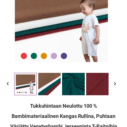
Tukkuhintaan Neulottu 100 %
Bambimateriaalinen Kangas Rullina, Puhtaan
Värjätty Venytysbambi Jerseypinta T-Paitoihin