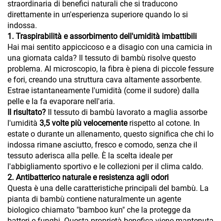
straordinaria di benefici naturali che si traducono
direttamente in un'esperienza superiore quando lo si
indossa.
1. Traspirabilità e assorbimento dell'umidità imbattibili
Hai mai sentito appiccicoso e a disagio con una camicia in
una giornata calda? Il tessuto di bambù risolve questo
problema. Al microscopio, la fibra è piena di piccole fessure
e fori, creando una struttura cava altamente assorbente.
Estrae istantaneamente l'umidità (come il sudore) dalla
pelle e la fa evaporare nell'aria.
Il risultato?
Il tessuto di bambù lavorato a maglia assorbe
l'umidità
3,5 volte più velocemente
rispetto al cotone. In
estate o durante un allenamento, questo significa che chi lo
indossa rimane asciutto, fresco e comodo, senza che il
tessuto aderisca alla pelle. È la scelta ideale per
l'abbigliamento sportivo e le collezioni per il clima caldo.
2. Antibatterico naturale e resistenza agli odori
Questa è una delle caratteristiche principali del bambù. La
pianta di bambù contiene naturalmente un agente
biologico chiamato "bamboo kun" che la protegge da
batteri e funghi. Questa proprietà benefica viene mantenuta