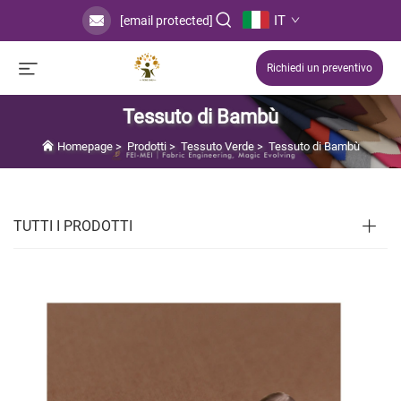
IT
[email protected]
Richiedi un preventivo
Tessuto di Bambù
Homepage
>
Prodotti
>
Tessuto Verde
>
Tessuto di Bambù
TUTTI I PRODOTTI