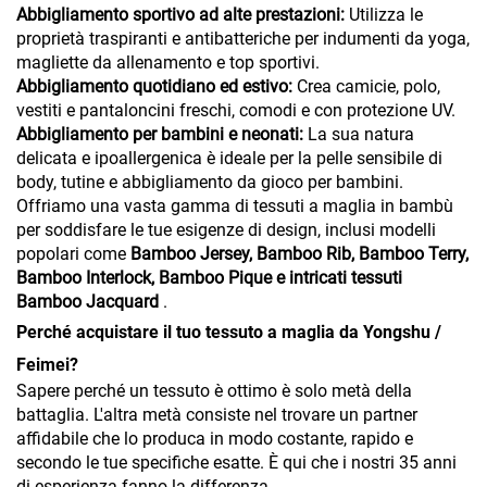
Abbigliamento sportivo ad alte prestazioni:
Utilizza le
proprietà traspiranti e antibatteriche per indumenti da yoga,
magliette da allenamento e top sportivi.
Abbigliamento quotidiano ed estivo:
Crea camicie, polo,
vestiti e pantaloncini freschi, comodi e con protezione UV.
Abbigliamento per bambini e neonati:
La sua natura
delicata e ipoallergenica è ideale per la pelle sensibile di
body, tutine e abbigliamento da gioco per bambini.
Offriamo una vasta gamma di tessuti a maglia in bambù
per soddisfare le tue esigenze di design, inclusi modelli
popolari come
Bamboo Jersey, Bamboo Rib, Bamboo Terry,
Bamboo Interlock, Bamboo Pique e intricati tessuti
Bamboo Jacquard
.
Perché acquistare il tuo tessuto a maglia da Yongshu /
Feimei?
Sapere perché un tessuto è ottimo è solo metà della
battaglia. L'altra metà consiste nel trovare un partner
affidabile che lo produca in modo costante, rapido e
secondo le tue specifiche esatte. È qui che i nostri 35 anni
di esperienza fanno la differenza.