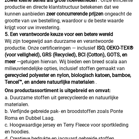
zowel kleine series als grote hoeveelheden
. Onze efficiënte
productie en directe klantstructuur betekenen dat we
kunnen aanbieden
zeer concurrerende prijzen
ongeacht de
grootte van uw bestelling, waardoor u de beste waarde
krijgt voor uw investering.
5. Een verantwoorde keuze voor een betere wereld
Wij zijn toegewijd aan duurzame en verantwoorde
productie. Onze certificeringen — inclusief
ISO, OEKO-TEX®
(voor veiligheid), GRS (Recycled), BCI (Cotton), GOTS, en
meer
—getuigen hiervan. Wij bieden een breed scala aan
milieuvriendelijke opties, inclusief stoffen gemaakt van
gerecycled polyester en nylon, biologisch katoen, bamboe,
Tencel™, en andere natuurlijke materialen
.
Ons productassortiment is uitgebreid en omvat:
a. Duurzame stoffen uit gerecycleerde en natuurlijke
materialen.
b. Verfijnde gebreide pak- en broodstoffen zoals Ponte
Roma en Dubbel Laag.
c. Hoogwaardige jersey en Terry Fleece voor sportkleding
en hoodies.
d. Creatieve bedrukte en jacquard gebreide stoffen.