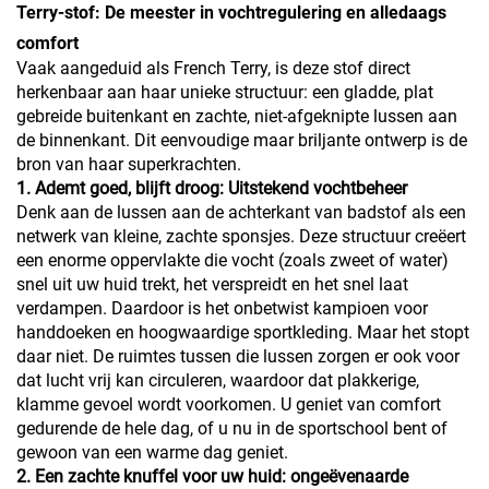
Terry-stof: De meester in vochtregulering en alledaags
comfort
Vaak aangeduid als French Terry, is deze stof direct
herkenbaar aan haar unieke structuur: een gladde, plat
gebreide buitenkant en zachte, niet-afgeknipte lussen aan
de binnenkant. Dit eenvoudige maar briljante ontwerp is de
bron van haar superkrachten.
1. Ademt goed, blijft droog: Uitstekend vochtbeheer
Denk aan de lussen aan de achterkant van badstof als een
netwerk van kleine, zachte sponsjes. Deze structuur creëert
een enorme oppervlakte die vocht (zoals zweet of water)
snel uit uw huid trekt, het verspreidt en het snel laat
verdampen. Daardoor is het onbetwist kampioen voor
handdoeken en hoogwaardige sportkleding. Maar het stopt
daar niet. De ruimtes tussen die lussen zorgen er ook voor
dat lucht vrij kan circuleren, waardoor dat plakkerige,
klamme gevoel wordt voorkomen. U geniet van comfort
gedurende de hele dag, of u nu in de sportschool bent of
gewoon van een warme dag geniet.
2. Een zachte knuffel voor uw huid: ongeëvenaarde