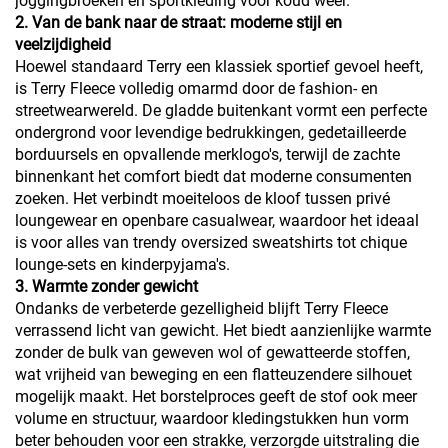
joggingbroeken en sportkleding voor koud weer.
2. Van de bank naar de straat: moderne stijl en
veelzijdigheid
Hoewel standaard Terry een klassiek sportief gevoel heeft,
is Terry Fleece volledig omarmd door de fashion- en
streetwearwereld. De gladde buitenkant vormt een perfecte
ondergrond voor levendige bedrukkingen, gedetailleerde
borduursels en opvallende merklogo's, terwijl de zachte
binnenkant het comfort biedt dat moderne consumenten
zoeken. Het verbindt moeiteloos de kloof tussen privé
loungewear en openbare casualwear, waardoor het ideaal
is voor alles van trendy oversized sweatshirts tot chique
lounge-sets en kinderpyjama's.
3. Warmte zonder gewicht
Ondanks de verbeterde gezelligheid blijft Terry Fleece
verrassend licht van gewicht. Het biedt aanzienlijke warmte
zonder de bulk van geweven wol of gewatteerde stoffen,
wat vrijheid van beweging en een flatteuzendere silhouet
mogelijk maakt. Het borstelproces geeft de stof ook meer
volume en structuur, waardoor kledingstukken hun vorm
beter behouden voor een strakke, verzorgde uitstraling die