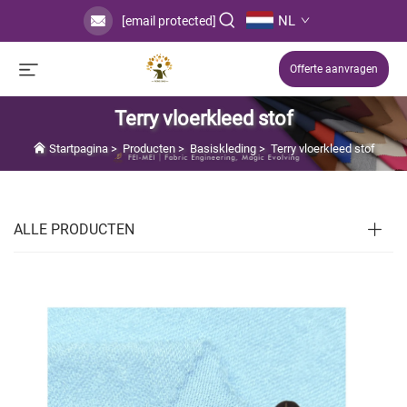
NL
[email protected]
Offerte aanvragen
Terry vloerkleed stof
Startpagina
>
Producten
>
Basiskleding
>
Terry vloerkleed stof
ALLE PRODUCTEN