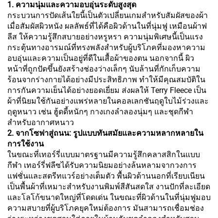
1. ความนุ่มและความอบอุ่นระดับสูงสุด
กระบวนการปัดเส้นใยนี้เป็นตัวเปลี่ยนเกมสำหรับสัมผัสของผ้า
เมื่อสัมผัสผิวหนัง ผลลัพธ์ที่ได้คือผิวด้านในที่นุ่มฟู เหมือนผ้าฟ
ลีส ให้ความรู้สึกสบายอย่างหรูหรา ความนุ่มพิเศษนี้เป็นแรง
กระตุ้นทางอารมณ์ที่ทรงพลังสำหรับผู้บริโภคที่มองหาความ
อบอุ่นและความเป็นอยู่ที่ดีในเสื้อผ้าของตน นอกจากนี้ ผิว
หน้าที่ถูกปัดขึ้นยังสร้างช่องว่างเล็กๆ นับล้านที่กักเก็บความ
ร้อนจากร่างกายได้อย่างมีประสิทธิภาพ ทำให้มีคุณสมบัติใน
การกันความเย็นได้อย่างยอดเยี่ยม ส่งผลให้ Terry Fleece เป็น
ผ้าที่นิยมใช้กันอย่างแพร่หลายในคอลเลกชันฤดูใบไม้ร่วงและ
ฤดูหนาว เช่น ฮู้ดดี้หนักๆ กางเกงลำลองนุ่มๆ และชุดกีฬา
สำหรับอากาศหนาว
2. จากโซฟาสู่ถนน: รูปแบบทันสมัยและความหลากหลายใน
การใช้งาน
ในขณะที่เทอร์รี่แบบมาตรฐานมีความรู้สึกคลาสสิกในแบบ
กีฬา เทอร์รี่ฟลีซได้รับความนิยมอย่างล้นหลามจากวงการ
แฟชั่นและสตรีทแวร์อย่างเต็มตัว พื้นผิวด้านนอกที่เรียบเนียน
เป็นพื้นผ้าที่เหมาะสำหรับงานพิมพ์สีสันสดใส งานปักที่ละเอียด
และโลโก้ขนาดใหญ่ที่โดดเด่น ในขณะที่ผิวด้านในที่นุ่มฟูมอบ
ความสบายที่ผู้บริโภคยุคใหม่ต้องการ มันสามารถเชื่อมช่อง