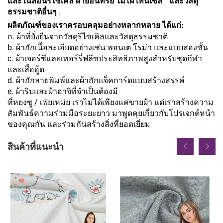
และไนลอนรีไซเคิล ฝ้ายอินทรีย์ ไม้ไผ่ เทนเซล™ และวัสดุ
ธรรมชาติอื่นๆ
.
ผลิตภัณฑ์ของเราครอบคลุมอย่างหลากหลาย ได้แก่:
ก. ผ้าที่ยั่งยืนจากวัสดุรีไซเคิลและวัสดุธรรมชาติ
b. ผ้าถักเนื้อละเอียดอย่างเช่น พอนเต โรม่า และแบบสองชั้น
c. ผ้าเจอร์ซีและเทอร์รี่ฟลีซประสิทธิภาพสูงสำหรับชุดกีฬา
และเสื้อฮู้ด
d. ผ้าถักลายพิมพ์และผ้าถักแจ็คการ์ดแบบสร้างสรรค์
e. ผ้าริบและผ้าฮาจิที่จำเป็นต้องมี
ที่หยงซู / เฟ่ยเหม่ย เราไม่ได้เพียงแค่ขายผ้า แต่เราสร้างความ
สัมพันธ์ความร่วมมือระยะยาว มาพูดคุยเกี่ยวกับโปรเจกต์หน้า
ของคุณกัน และร่วมกันสร้างสิ่งที่ยอดเยี่ยม
สินค้าที่แนะนำ