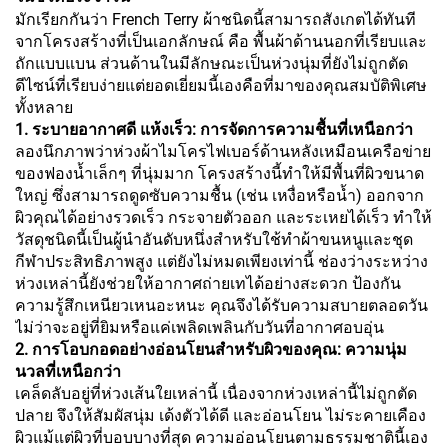
มักเรียกกันว่า French Terry ผ้าชนิดนี้สามารถสังเกตได้ทันที
จากโครงสร้างที่เป็นเอกลักษณ์ คือ พื้นผ้าด้านนอกที่เรียบและ
ถักแบบแบน ส่วนด้านในมีลักษณะเป็นห่วงนุ่มที่ยังไม่ถูกตัด
ดีไซน์ที่เรียบง่ายแต่ยอดเยี่ยมนี้เองคือที่มาของคุณสมบัติพิเศษ
ทั้งหลาย
1. ระบายอากาศดี แห้งเร็ว: การจัดการความชื้นที่เหนือกว่า
ลองนึกภาพว่าห่วงผ้าไมโครไฟเบอร์ด้านหลังเหมือนเครือข่าย
ของฟองน้ำเล็กๆ ที่นุ่มมาก โครงสร้างนี้ทำให้มีพื้นที่ผิวขนาด
ใหญ่ ซึ่งสามารถดูดซับความชื้น (เช่น เหงื่อหรือน้ำ) ออกจาก
ผิวคุณได้อย่างรวดเร็ว กระจายตัวออก และระเหยได้เร็ว ทำให้
วัสดุชนิดนี้เป็นผู้นำอันดับหนึ่งสำหรับใช้ทำผ้าขนหนูและชุด
กีฬาประสิทธิภาพสูง แต่ยังไม่หมดเพียงเท่านี้ ช่องว่างระหว่าง
ห่วงเหล่านี้ยังช่วยให้อากาศถ่ายเทได้อย่างสะดวก ป้องกัน
ความรู้สึกเหนียวเหนอะหนะ คุณจึงได้รับความสบายตลอดวัน
ไม่ว่าจะอยู่ที่ยิมหรือแค่เพลิดเพลินกับวันที่อากาศอบอุ่น
2. การโอบกอดอย่างอ่อนโยนสำหรับผิวของคุณ: ความนุ่ม
นวลที่เหนือกว่า
เคล็ดลับอยู่ที่ห่วงเส้นใยเหล่านี้ เนื่องจากห่วงเหล่านี้ไม่ถูกตัด
ปลาย จึงให้สัมผัสนุ่ม เด้งตัวได้ดี และอ่อนโยน ไม่ระคายเคือง
ผิวแม้แต่ผิวที่บอบบางที่สุด ความอ่อนโยนตามธรรมชาตินี้เอง