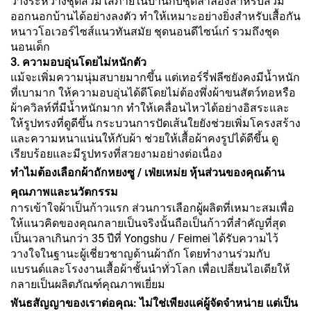
ว่างระหว่างชุดสวมใส่ภายในบ้านกับชุดลำลองสำหรับสวม
ออกนอกบ้านได้อย่างลงตัว ทำให้เหมาะอย่างยิ่งสำหรับเสื้อกัน
หนาวโอเวอร์ไซส์แนวทันสมัย ชุดนอนดีไซน์เก๋ รวมถึงชุด
นอนเด็ก
3. ความอบอุ่นโดยไม่หนักตัว
แม้จะเพิ่มความนุ่มสบายมากขึ้น แต่เทอร์รี่ฟลีซยังคงมีน้ำหนัก
ที่เบามาก ให้ความอบอุ่นได้ดีโดยไม่ต้องพึ่งผ้าขนสัตว์ทอหรือ
ผ้าควิลท์ที่มีน้ำหนักมาก ทำให้เคลื่อนไหวได้อย่างอิสระและ
ให้รูปทรงที่ดูดีขึ้น กระบวนการปัดเส้นใยยังช่วยเพิ่มโครงสร้าง
และความหนาแน่นให้กับผ้า ช่วยให้เสื้อผ้าคงรูปได้ดีขึ้น ดู
เรียบร้อยและมีรูปทรงที่สวยงามอย่างต่อเนื่อง
ทำไมต้องเลือกผ้าถักหยงซู / เฟ่ยเหม่ย หุ้นส่วนของคุณด้าน
คุณภาพและนวัตกรรม
การเข้าใจผ้าเป็นก้าวแรก ส่วนการเลือกผู้ผลิตที่เหมาะสมเพื่อ
ให้แนวคิดของคุณกลายเป็นจริงนั้นถือเป็นก้าวที่สำคัญที่สุด
เป็นเวลาเกินกว่า 35 ปีที่ Yongshu / Feimei ได้รับความไว้
วางใจในฐานะผู้เชี่ยวชาญด้านผ้าถัก โดยทำงานร่วมกับ
แบรนด์และโรงงานเสื้อผ้าชั้นนำทั่วโลก เพื่อเปลี่ยนไอเดียให้
กลายเป็นผลิตภัณฑ์คุณภาพเยี่ยม
พันธสัญญาของเราต่อคุณ: ไม่ใช่เพียงแค่ผู้จัดจำหน่าย แต่เป็น