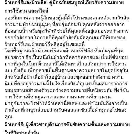
ผ้าเทอร์รี่และผ้าฟลีส: คู่มือฉบับสมบูรณ์เกี่ยวกับความสบาย
การใช้งาน และสไตล์
ลองนึกภาพความรู้สึกของฮู้ดดี้ตัวโปรดของคุณหลังจากวันอัน
ยาวนาน ผ้าขนหนูนุ่มๆ ที่อบอุ่นต้อนรับคุณหลังจากออกจาก
ห้องอาบน้ำ หรือชุดกีฬาที่ช่วยให้คุณแห้งอยู่เสมอระหว่างการ
ออกกำลังกาย โอกาสดีที่คุณกำลังสัมผัสคุณสมบัติพิเศษของ
ผ้าเทอร์รี่และผ้าเทอร์รี่ฟลีสอยู่ในขณะนี้
โดยพื้นฐานแล้ว ผ้าเทอร์รี่และผ้าเทอร์รี่ฟลีส ซึ่งเป็นรุ่นที่นุ่ม
สบายกว่า ถือเป็นหนึ่งในผ้าถักที่หลากหลายและเป็นที่ชื่นชอบ
มากที่สุดในโลก ผ้าเหล่านี้ได้เดินทางไกลเกินกว่าการใช้งาน
แบบดั้งเดิม เพื่อกลายเป็นพื้นฐานของความสบายในยุคปัจจุบัน
สำหรับเสื้อผ้า เสื้อผ้าใส่อยู่บ้าน และชุดออกกำลังกาย ความ
นิยมที่คงอยู่ยาวนานนี้ไม่ใช่เรื่องบังเอิญ แต่เป็นผลมาจากการ
ผสมผสานอย่างลงตัวระหว่างความสบายที่เหนือระดับ ฟังก์ชัน
การใช้งานที่ชาญฉลาด และความทนทานที่ยาวนาน
มาดูกันว่าอะไรทำให้ผ้าเหล่านี้พิเศษ และทำไมมันถึงอาจเป็น
ตัวเลือกที่สมบูรณ์แบบสำหรับคอลเลกชันเสื้อผ้าชุดต่อไปของ
คุณ
ผ้าเทอร์รี: ผู้เชี่ยวชาญด้านการซึมซับความชื้นและความสบาย
ในชีวิตประจำวัน