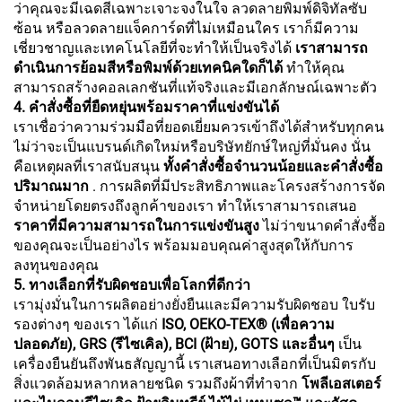
ว่าคุณจะมีเฉดสีเฉพาะเจาะจงในใจ ลวดลายพิมพ์ดิจิทัลซับ
ซ้อน หรือลวดลายแจ็คการ์ดที่ไม่เหมือนใคร เราก็มีความ
เชี่ยวชาญและเทคโนโลยีที่จะทำให้เป็นจริงได้
เราสามารถ
ดำเนินการย้อมสีหรือพิมพ์ด้วยเทคนิคใดก็ได้
ทำให้คุณ
สามารถสร้างคอลเลกชันที่แท้จริงและมีเอกลักษณ์เฉพาะตัว
4. คำสั่งซื้อที่ยืดหยุ่นพร้อมราคาที่แข่งขันได้
เราเชื่อว่าความร่วมมือที่ยอดเยี่ยมควรเข้าถึงได้สำหรับทุกคน
ไม่ว่าจะเป็นแบรนด์เกิดใหม่หรือบริษัทยักษ์ใหญ่ที่มั่นคง นั่น
คือเหตุผลที่เราสนับสนุน
ทั้งคำสั่งซื้อจำนวนน้อยและคำสั่งซื้อ
ปริมาณมาก
. การผลิตที่มีประสิทธิภาพและโครงสร้างการจัด
จำหน่ายโดยตรงถึงลูกค้าของเรา ทำให้เราสามารถเสนอ
ราคาที่มีความสามารถในการแข่งขันสูง
ไม่ว่าขนาดคำสั่งซื้อ
ของคุณจะเป็นอย่างไร พร้อมมอบคุณค่าสูงสุดให้กับการ
ลงทุนของคุณ
5. ทางเลือกที่รับผิดชอบเพื่อโลกที่ดีกว่า
เรามุ่งมั่นในการผลิตอย่างยั่งยืนและมีความรับผิดชอบ ใบรับ
รองต่างๆ ของเรา ได้แก่
ISO, OEKO-TEX® (เพื่อความ
ปลอดภัย), GRS (รีไซเคิล), BCI (ฝ้าย), GOTS และอื่นๆ
เป็น
เครื่องยืนยันถึงพันธสัญญานี้ เราเสนอทางเลือกที่เป็นมิตรกับ
สิ่งแวดล้อมหลากหลายชนิด รวมถึงผ้าที่ทำจาก
โพลีเอสเตอร์