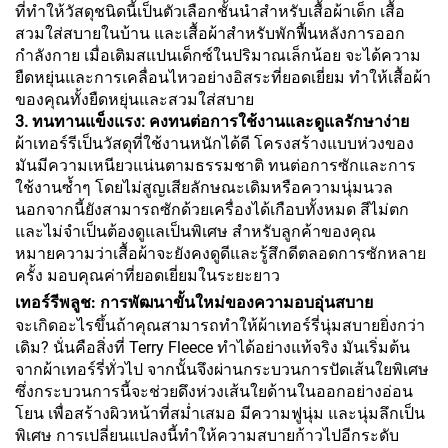
ที่ทำให้วัสดุชนิดนี้เป็นตัวเลือกชั้นนำสำหรับเสื้อผ้าเด็ก เสื้อ
สวมใส่สบายในบ้าน และเสื้อผ้าสำหรับพักฟื้นหลังการออก
กำลังกาย เมื่อเติมสแปนเด็กซ์ในปริมาณเล็กน้อย จะได้ความ
ยืดหยุ่นและการเคลื่อนไหวอย่างอิสระที่ยอดเยี่ยม ทำให้เสื้อผ้า
ของคุณทั้งยืดหยุ่นและสวมใส่สบาย
3. ทนทานแข็งแรง: คงทนต่อการใช้งานและดูแลรักษาง่าย
ผ้าเทอร์รีเป็นวัสดุที่ใช้งานหนักได้ดี โครงสร้างแบบห่วงของ
มันมีความเหนียวแน่นตามธรรมชาติ ทนต่อการซักและการ
ใช้งานซ้ำๆ โดยไม่สูญเสียลักษณะเดิมหรือความนุ่มนวล
นอกจากนี้ยังสามารถซักด้วยเครื่องได้เกือบทั้งหมด สีไม่ตก
และไม่จำเป็นต้องดูแลเป็นพิเศษ สำหรับลูกค้าของคุณ
หมายความว่าเสื้อผ้าจะยังคงดูดีและรู้สึกดีตลอดการซักหลาย
ครั้ง มอบคุณค่าที่ยอดเยี่ยมในระยะยาว
เทอร์รีพลูช: การพัฒนาขั้นใหม่ของความอบอุ่นสบาย
จะเกิดอะไรขึ้นถ้าคุณสามารถทำให้ผ้าเทอร์รี่นุ่มสบายยิ่งกว่า
เดิม? นั่นคือสิ่งที่ Terry Fleece ทำได้อย่างแท้จริง มันเริ่มต้น
จากผ้าเทอร์รี่ทั่วไป จากนั้นจึงผ่านกระบวนการปัดเส้นใยพิเศษ
ซึ่งกระบวนการนี้จะช่วยดึงห่วงเส้นใยด้านในออกอย่างอ่อน
โยน เพื่อสร้างผิวหน้าที่สม่ำเสมอ มีความฟูนุ่ม และนุ่มลึกเป็น
พิเศษ การเปลี่ยนแปลงนี้ทำให้ความสบายก้าวไปอีกระดับ