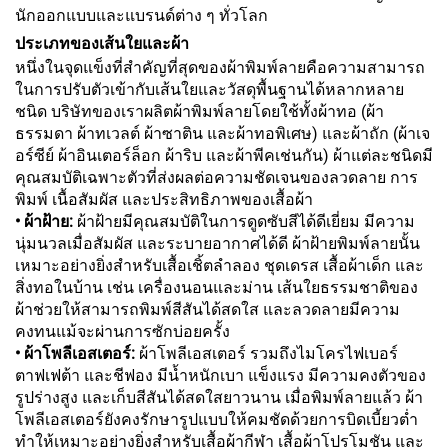
นักออกแบบและแบรนด์ต่าง ๆ ทั่วโลก
ประเภทของเส้นใยและผ้า
หนึ่งในจุดแข็งที่สำคัญที่สุดของผ้าพิมพ์ลายคือความสามารถ
ในการปรับตัวเข้ากับเส้นใยและวัสดุพื้นฐานได้หลากหลาย
ชนิด บริษัทของเราผลิตผ้าพิมพ์ลายโดยใช้ทั้งผ้าทอ (ผ้า
ธรรมดา ผ้าทเวลต์ ผ้าซาติน และผ้าทอพิเศษ) และผ้าถัก (ผ้าเจ
อร์ซีย์ ผ้าอินเตอร์ล็อก ผ้าริบ และผ้าพีคเช่นกัน) ผ้าแต่ละชนิดมี
คุณสมบัติเฉพาะตัวที่ส่งผลต่อความชัดเจนของลวดลาย การ
พิมพ์ เนื้อสัมผัส และประสิทธิภาพของเสื้อผ้า
• ผ้าฝ้าย:
ผ้าฝ้ายมีคุณสมบัติในการดูดซับสีได้ดีเยี่ยม มีความ
นุ่มนวลเมื่อสัมผัส และระบายอากาศได้ดี ผ้าฝ้ายพิมพ์ลายนั้น
เหมาะอย่างยิ่งสำหรับเสื้อเชิ้ตลำลอง ชุดเดรส เสื้อผ้าเด็ก และ
สิ่งทอในบ้าน เช่น เครื่องนอนและม่าน เส้นใยธรรมชาติของ
ผ้าช่วยให้สามารถพิมพ์สีสันได้สดใส และลวดลายมีความ
คงทนแม้จะผ่านการซักบ่อยครั้ง
• ผ้าโพลีเอสเตอร์:
ผ้าโพลีเอสเตอร์ รวมถึงไมโครไฟเบอร์
ตาฟเฟต้า และชีฟอง มีน้ำหนักเบา แข็งแรง มีความคงตัวของ
รูปร่างสูง และเก็บสีสันได้สดใสยาวนาน เมื่อพิมพ์ลายแล้ว ผ้า
โพลีเอสเตอร์ยังคงรักษารูปแบบให้คมชัดด้วยการบิดเบี้ยวต่ำ
ทำให้เหมาะอย่างยิ่งสำหรับเสื้อผ้ากีฬา เสื้อผ้าโปรโมชัน และ