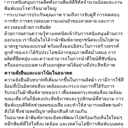
• การสนับสนุนการผลิตทั้งงานพิมพ์ดิจิทัลจำนวนน้อยและงาน
พิมพ์แบบโรตารีขนาดใหญ่
• กระบวนการประกันคุณภาพ รวมถึงการจับคู่สี การทดสอบ
การซัก การตรวจสอบความแม่นยำของลวดลาย และการ
ตรวจสอบด้วยการสัมผัส
ด้วยการผสานความรู้ทางเทคนิคเข้ากับการสนับสนุนด้านการ
ออกแบบ เราจึงมั่นใจได้ว่าผ้าพิมพ์ลายทุกชนิดจะเป็นไปตาม
มาตรฐานของแบรนด์ พร้อมทั้งมอบอิสระในการสร้างสรรค์
ลูกค้าของเราได้รับประโยชน์จากคุณภาพที่สม่ำเสมอ การ
ผลิตที่ยืดหยุ่น และความสามารถในการนำดีไซน์ที่ซับซ้อน
หรือออกแบบเฉพาะตัวออกสู่ตลาดได้อย่างมีประสิทธิภาพ
ความยั่งยืนและแนวโน้มในอนาคต
ความยั่งยืนมีบทบาทที่เพิ่มมากขึ้นในการผลิตผ้า เรามีการใช้สี
ย้อมที่เป็นมิตรต่อสิ่งแวดล้อมและกระบวนการที่ได้รับการ
รับรองในผ้าพิมพ์ลายของเรา เพื่อลดผลกระทบต่อสิ่งแวดล้อม
ขณะเดียวกันก็ยังคงประสิทธิภาพและรูปลักษณ์ที่สวยงาม การ
พิมพ์แบบดิจิทัลช่วยลดของเสีย และทำให้สามารถผลิตตามคำ
สั่งได้ ซึ่งช่วยลดปัญหาสต็อกสินค้าส่วนเกิน
ในอนาคต ผ้าพิมพ์ลายจะยังคงพัฒนาไปพร้อมกับเส้นใยใหม่ๆ
หมึกพิมพ์ที่ใส่ใจสิ่งแวดล้อม และเทคโนโลยีการพิมพ์แบบผสม