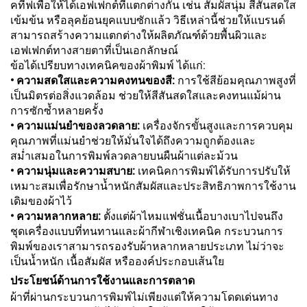
คทีฟเพื่อให้ได้เอฟเฟกต์ที่แตกต่างกัน เช่น สัมผัสนุ่ม สีสันสดใส
เข้มข้น หรือลุคย้อนยุคแบบซักแล้ว วิธีเหล่านี้ช่วยให้แบรนด์
สามารถสร้างความแตกต่างให้ผลิตภัณฑ์ด้วยพื้นผิวและ
เอฟเฟกต์ทางสายตาที่เป็นเอกลักษณ์
ข้อได้เปรียบทางเทคนิคของผ้าพิมพ์ ได้แก่:
• ความสดใสและความคงทนของสี:
การใช้สีย้อมคุณภาพสูงที่
เป็นมิตรต่อสิ่งแวดล้อม ช่วยให้สีสันสดใสและคงทนแม้ผ่าน
การซักซ้ำหลายครั้ง
• ความแม่นยำของลวดลาย:
เครื่องจักรขั้นสูงและการควบคุม
คุณภาพที่แม่นยำช่วยให้มั่นใจได้ถึงความถูกต้องและ
สม่ำเสมอในการพิมพ์ลวดลายบนผืนผ้าแต่ละม้วน
• ความนุ่มและความสบาย:
เทคนิคการพิมพ์ได้รับการปรับให้
เหมาะสมเพื่อรักษาน้ำหนักสัมผัสและประสิทธิภาพการใช้งาน
เดิมของผ้าไว้
• ความหลากหลาย:
ตั้งแต่ผ้าไหมแฟชั่นเนื้อบางเบาไปจนถึง
ชุดเครื่องแบบที่ทนทานและผ้ากีฬาเชิงเทคนิค กระบวนการ
พิมพ์ของเราสามารถรองรับผ้าหลากหลายประเภท ไม่ว่าจะ
เป็นน้ำหนัก เนื้อสัมผัส หรือองค์ประกอบเส้นใย
ประโยชน์ด้านการใช้งานและการตลาด
ผ้าที่ผ่านกระบวนการพิมพ์ไม่เพียงแต่ให้ความโดดเด่นทาง