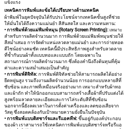
แข็งแรง
เทคนิคการพิมพ์และข้อได้เปรียบทางด้านเทคนิค
ผ้าพิมพ์ในยุคปัจจุบันได้รับประโยชน์จากเทคนิคขั้นสูงที่ช่วย
ให้มั่นใจได้ถึงความแม่นยำ สีสันสดใส และความทนทาน:
• การพิมพ์ด้วยแม่พิมพ์หมุน (Rotary Screen Printing):
เหมาะ
สำหรับการผลิตจำนวนมาก การพิมพ์ด้วยแม่พิมพ์หมุนช่วยให้
สีสม่ำเสมอ การจัดตำแหน่งลวดลายแม่นยำ และการถ่ายทอด
ดีไซน์อย่างคมชัด เทคนิคนี้มีประสิทธิภาพสูงสำหรับลวดลาย
ที่ซ้ำกันบนผ้าทั้งแบบทอและแบบถัก โดยเฉพาะใน
สถานการณ์การผลิตจำนวนมาก ซึ่งต้องคำนึงถึงต้นทุนที่คุ้ม
ค่าและความสม่ำเสมอเป็นสำคัญ
• การพิมพ์ดิจิทัล:
การพิมพ์ดิจิทัลช่วยให้สามารถผลิตได้อย่าง
ยืดหยุ่นสูง รวมถึงงานผลิตจำนวนน้อย การออกแบบหลายสีที่
ซับซ้อน และภาพที่เหมือนจริงอย่างมาก เหมาะสำหรับผ้าทอ
และผ้าถัก ทำให้นักออกแบบสามารถสร้างเสื้อผ้าที่ปรับแต่งได้
สูงพร้อมลวดลายละเอียดและการไล่ระดับสีที่ซับซ้อน
นอกจากนี้ยังลดเวลาในการตั้งค่าเครื่องและลดของเสียจาก
วัสดุ ซึ่งสอดคล้องกับเป้าหมายความยั่งยืนในปัจจุบัน
• การพิมพ์แบบดิสชาร์จและรีแอคทีฟ:
ขึ้นอยู่กับองค์ประกอบ
ของผ้า เราสามารถใช้เทคนิคการพิมพ์แบบดิสชาร์จหรือรีแอ