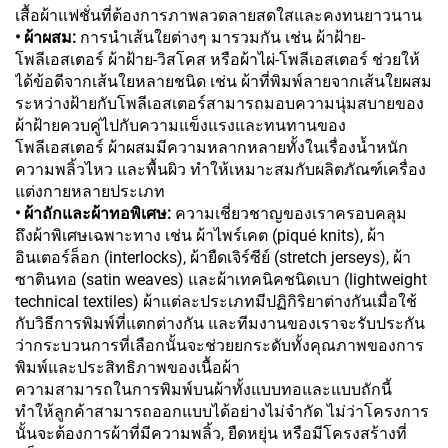
เสื้อผ้าแฟชั่นที่ต้องการภาพลวดลายสดใสและคงทนยาวนาน
• ผ้าผสม:
การนำเส้นใยต่างๆ มารวมกัน เช่น ผ้าฝ้าย-
โพลีเอสเตอร์ ผ้าฝ้าย-วิสโคส หรือผ้าไผ่-โพลีเอสเตอร์ ช่วยให้
ได้ข้อดีจากเส้นใยหลายชนิด เช่น ผ้าที่พิมพ์ลายจากเส้นใยผสม
ระหว่างฝ้ายกับโพลีเอสเตอร์สามารถมอบความนุ่มสบายของ
ผ้าฝ้ายควบคู่ไปกับความแข็งแรงและทนทานของ
โพลีเอสเตอร์ ผ้าผสมมีความหลากหลายทั้งในเรื่องน้ำหนัก
ความพลิ้วไหว และพื้นผิว ทำให้เหมาะสมกับผลิตภัณฑ์เครื่อง
แต่งกายหลายประเภท
• ผ้าถักและผ้าทอพิเศษ:
ความเชี่ยวชาญของเราครอบคลุม
ถึงผ้าพิเศษเฉพาะทาง เช่น ผ้าไพร์เคต (piqué knits), ผ้า
อินเตอร์ล็อก (interlocks), ผ้ายืดเจิร์ซีย์ (stretch jerseys), ผ้า
ซาตินทอ (satin weaves) และผ้าเทคนิคชนิดเบา (lightweight
technical textiles) ผ้าแต่ละประเภทมีปฏิกิริยาต่างกันเมื่อใช้
กับวิธีการพิมพ์ที่แตกต่างกัน และทีมงานของเราจะรับประกัน
ว่ากระบวนการที่เลือกนั้นจะช่วยยกระดับทั้งคุณภาพของการ
พิมพ์และประสิทธิภาพของเนื้อผ้า
ความสามารถในการพิมพ์บนผ้าทั้งแบบทอและแบบถักนี้
ทำให้ลูกค้าสามารถออกแบบได้อย่างไม่จำกัด ไม่ว่าโครงการ
นั้นจะต้องการผ้าที่มีความพลิ้ว, ยืดหยุ่น หรือมีโครงสร้างที่