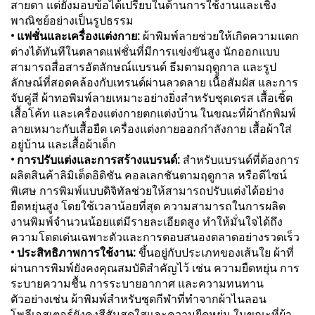
สายตา แต่ยังมอบข้อได้เปรียบในด้านการใช้งานและเชิง
พาณิชย์อย่างเป็นรูปธรรม
• แฟชั่นและเครื่องแต่งกาย:
ผ้าพิมพ์ลายช่วยให้เกิดความแตก
ต่างได้ทันทีในตลาดแฟชั่นที่มีการแข่งขันสูง นักออกแบบ
สามารถสื่อสารอัตลักษณ์แบรนด์ ธีมตามฤดูกาล และรูป
ลักษณ์ที่สอดคล้องกับเทรนด์ผ่านลวดลาย เนื้อสัมผัส และการ
จับคู่สี ผ้าทอพิมพ์ลายเหมาะอย่างยิ่งสำหรับชุดเดรส เสื้อเชิ้ต
เสื้อโค้ท และเครื่องแต่งกายตกแต่งบ้าน ในขณะที่ผ้าถักพิมพ์
ลายเหมาะกับเสื้อยืด เครื่องแต่งกายออกกำลังกาย เสื้อผ้าใส่
อยู่บ้าน และเสื้อผ้าเด็ก
• การปรับแต่งและการสร้างแบรนด์:
สำหรับแบรนด์ที่ต้องการ
ผลิตสินค้าลิมิเต็ดอิดิชัน คอลเลกชันตามฤดูกาล หรือดีไซน์
พิเศษ การพิมพ์แบบดิจิทัลช่วยให้สามารถปรับแต่งได้อย่าง
ยืดหยุ่นสูง โดยใช้เวลาน้อยที่สุด ความสามารถในการผลิต
งานพิมพ์จำนวนน้อยแต่มีรายละเอียดสูง ทำให้มั่นใจได้ถึง
ความโดดเด่นเฉพาะตัวและการตอบสนองตลาดอย่างรวดเร็ว
• ประสิทธิภาพการใช้งาน:
ขึ้นอยู่กับประเภทของเส้นใย ผ้าที่
ผ่านการพิมพ์ยังคงคุณสมบัติสำคัญไว้ เช่น ความยืดหยุ่น การ
ระบายความชื้น การระบายอากาศ และความทนทาน
ตัวอย่างเช่น ผ้าพิมพ์สำหรับชุดกีฬาที่ทำจากผ้าไนลอน
โพลีเอสเตอร์ยังคงสีสันสดใสและความยืดหยุ่น ในขณะที่ผ้า