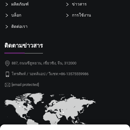
ผลิตภัณฑ์
ข่าวสาร
บล็อก
การใช้งาน
ติดต่อเรา
ติดตามข่าวสาร
887, ถนนซีฮูหยวน, เซี่ยวซิง, จีน, 312000
โทรศัพท์ / วอทส์แอป / วีแชท:
+86-13575559986
[email protected]