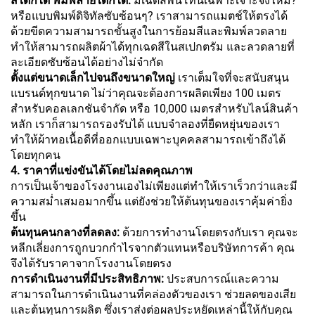
สีใดก็ได้ พิมพ์ลายใดก็ได้:
มีเฉดสีพันโทนเฉพาะเจาะจงไหม?
หรือแบบพิมพ์ดิจิทัลซับซ้อนๆ? เราสามารถแมตช์ให้ตรงได้
ด้วยขีดความสามารถขั้นสูงในการย้อมสีและพิมพ์ลวดลาย
ทำให้สามารถผลิตผ้าได้ทุกเฉดสีในสเปกตรัม และลวดลายที่
ละเอียดซับซ้อนได้อย่างไม่จำกัด
ตั้งแต่ขนาดเล็กไปจนถึงขนาดใหญ่
เราเต็มใจที่จะสนับสนุน
แบรนด์ทุกขนาด ไม่ว่าคุณจะต้องการผลิตเพียง 100 เมตร
สำหรับคอลเลกชันจำกัด หรือ 10,000 เมตรสำหรับไลน์สินค้า
หลัก เราก็สามารถรองรับได้ แบบจำลองที่ยืดหยุ่นของเรา
ทำให้ผ้าทอเนื้อดีที่ออกแบบเฉพาะบุคคลสามารถเข้าถึงได้
โดยทุกคน
4. ราคาที่แข่งขันได้โดยไม่ลดคุณภาพ
การเป็นเจ้าของโรงงานเองไม่เพียงแต่ทำให้เราเร็วกว่าและมี
ความสม่ำเสมอมากขึ้น แต่ยังช่วยให้ต้นทุนของเราคุ้มค่ายิ่ง
ขึ้น
ต้นทุนคนกลางที่ลดลง:
ด้วยการทำงานโดยตรงกับเรา คุณจะ
หลีกเลี่ยงการถูกบวกกำไรจากตัวแทนหรือบริษัทการค้า คุณ
จึงได้รับราคาจากโรงงานโดยตรง
การดำเนินงานที่มีประสิทธิภาพ:
ประสบการณ์และความ
สามารถในการดำเนินงานที่คล่องตัวของเรา ช่วยลดของเสีย
และต้นทุนการผลิต ซึ่งเราส่งต่อผลประหยัดเหล่านี้ให้กับคุณ