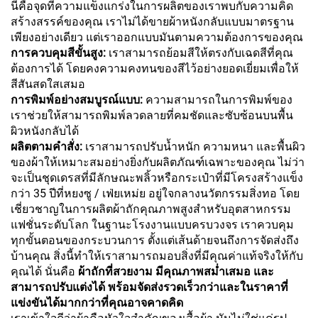
นี่คือจุดที่ความแข็งแกร่งในการผลิตของเราพบกับความคิด
สร้างสรรค์ของคุณ เราไม่ได้ขายผ้าหนังกลับแบบมาตรฐาน
เพียงอย่างเดียว แต่เราออกแบบมันตามความต้องการของคุณ
การควบคุมสีขั้นสูง:
เราสามารถย้อมสีให้ตรงกับเฉดสีที่คุณ
ต้องการได้ โดยคงความคงทนของสีไว้อย่างยอดเยี่ยมเพื่อให้
สีสันสดใสเสมอ
การพิมพ์อย่างสมบูรณ์แบบ:
ความสามารถในการพิมพ์ของ
เราช่วยให้สามารถพิมพ์ลวดลายที่คมชัดและซับซ้อนบนพื้น
ผิวหนังกลับได้
ผลิตตามคำสั่ง:
เราสามารถปรับน้ำหนัก ความหนา และพื้นผิว
ของผ้าให้เหมาะสมอย่างยิ่งกับผลิตภัณฑ์เฉพาะของคุณ ไม่ว่า
จะเป็นชุดเดรสที่มีลักษณะพลิ้วหรือกระเป๋าที่มีโครงสร้างแข็ง
กว่า 35 ปีที่หยงซู / เฟ่ยเหม่ย อยู่ใจกลางนวัตกรรมสิ่งทอ โดย
เชี่ยวชาญในการผลิตผ้าถักคุณภาพสูงสำหรับอุตสาหกรรม
แฟชั่นระดับโลก ในฐานะโรงงานแบบครบวงจร เราควบคุม
ทุกขั้นตอนของกระบวนการ ตั้งแต่เส้นด้ายจนถึงการจัดส่งถึง
บ้านคุณ สิ่งนี้ทำให้เราสามารถมอบสิ่งที่มีคุณค่าแท้จริงให้กับ
คุณได้ นั่นคือ
ผ้าถักที่สวยงาม มีคุณภาพสม่ำเสมอ และ
สามารถปรับแต่งได้ พร้อมจัดส่งรวดเร็วกว่าและในราคาที่
แข่งขันได้มากกว่าที่คุณอาจคาดคิด