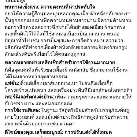
รสนิยมสูง
ทนทานแข็งแรง: ความคงทนที่น่าประทับใจ
อย่าให้ความรู้สึกนุ่มละมุนหลอกคุณ เผื้องผ้าหนังกลับของเรา
นั้นถูกออกแบบมาเพื่อความทนทานยาวนาน มีความต้านทาน
ต่อการสึกหรอและการฉีกขาดได้อย่างยอดเยี่ยม รักษาทรง
และพื้นผิวไว้ได้ดีแม้ใช้งานต่อเนื่อง เป็นเวลานาน ทนต่อ
ปัญหาทั่วไป เช่น การเป็นขุยและการยืดตัว หมายความว่า
ผลิตภัณฑ์ที่ทำจากเผื้องผ้าหนังกลับของเราจะยังคงรักษารูป
ลักษณ์ระดับพรีเมียมไว้ได้ตลอดฤดูกาล
หลากหลายอย่างเหลือเชื่อสำหรับการใช้งานมากมาย
นี่คือจุดเด่นที่แท้จริงของเผื้องผ้าหนังกลับ ซึ่งสามารถใช้งาน
ได้ในหลากหลายอุตสาหกรรม:
แฟชั่น:
ตั้งแต่เสื้อเบลาส์แบบบางเบา ไปจนถึงแจ็กเก็ต
โครงสร้างแน่นหนา และเครื่องประดับที่มีเอกลักษณ์เฉพาะตัว
เฟอร์นิเจอร์ตกแต่งบ้าน:
เพิ่มความหรูหราและสะดวกสบายให้
กับโซฟา เบาะ และหมอนตกแต่ง
การใช้งานพิเศษ:
ในฐานะวัสดุพรีเมียมสำหรับบรรจุภัณฑ์หรู
ภายในรถยนต์ และแม้แต่ผ้าประสิทธิภาพสูงสำหรับทำความ
สะอาดพื้นผิวบอบบาง เช่น แว่นตา
ดีไซน์ของคุณ เสร็จสมบูรณ์: การปรับแต่งได้ทั้งหมด