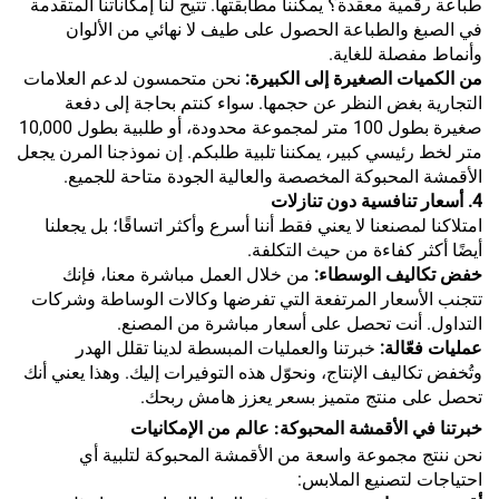
طباعة رقمية معقدة؟ يمكننا مطابقتها. تتيح لنا إمكاناتنا المتقدمة
في الصبغ والطباعة الحصول على طيف لا نهائي من الألوان
وأنماط مفصلة للغاية.
من الكميات الصغيرة إلى الكبيرة:
نحن متحمسون لدعم العلامات
التجارية بغض النظر عن حجمها. سواء كنتم بحاجة إلى دفعة
صغيرة بطول 100 متر لمجموعة محدودة، أو طلبية بطول 10,000
متر لخط رئيسي كبير، يمكننا تلبية طلبكم. إن نموذجنا المرن يجعل
الأقمشة المحبوكة المخصصة والعالية الجودة متاحة للجميع.
4. أسعار تنافسية دون تنازلات
امتلاكنا لمصنعنا لا يعني فقط أننا أسرع وأكثر اتساقًا؛ بل يجعلنا
أيضًا أكثر كفاءة من حيث التكلفة.
خفض تكاليف الوسطاء:
من خلال العمل مباشرة معنا، فإنك
تتجنب الأسعار المرتفعة التي تفرضها وكالات الوساطة وشركات
التداول. أنت تحصل على أسعار مباشرة من المصنع.
عمليات فعّالة:
خبرتنا والعمليات المبسطة لدينا تقلل الهدر
وتُخفض تكاليف الإنتاج، ونحوّل هذه التوفيرات إليك. وهذا يعني أنك
تحصل على منتج متميز بسعر يعزز هامش ربحك.
خبرتنا في الأقمشة المحبوكة: عالم من الإمكانيات
نحن ننتج مجموعة واسعة من الأقمشة المحبوكة لتلبية أي
احتياجات لتصنيع الملابس: