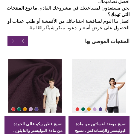
أفضل تصاميمك.
نحن مستعدون لمساعدتك في مشروعك القادم.
ما نوع المنتجات
التي تهمك؟
اتصل بنا اليوم لمناقشة احتياجاتك من الأقمشة أو طلب عينات أو
الحصول على عرض أسعار. دعونا نبتكر شيئًا رائعًا معًا.
المنتجات الموصى بها
نسيج موضة لفساتين من مادة
نسيج قطن بيكو عالي الجودة
البوليستر والإسباندكس، نسيج
من مادة البوليستر والنايلون،