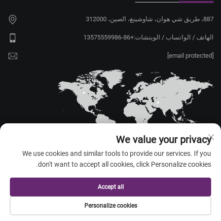
887، طريق شي هوان، شاوشينغ، الصين، 312000
الهاتف / الواتساب / الويتشات:
+86-13575559986
[email protected]
We value your privacy
We use cookies and similar tools to provide our services. If you
don't want to accept all cookies, click Personalize cookies.
حقوق الت COPYRIGHT © 2026 شركة شاوشينغ يونغشو للتجارة المحدودة -
الصين. جميع الحقوق محفوظة. —
سياسة الخصوصية
Accept all
Personalize cookies