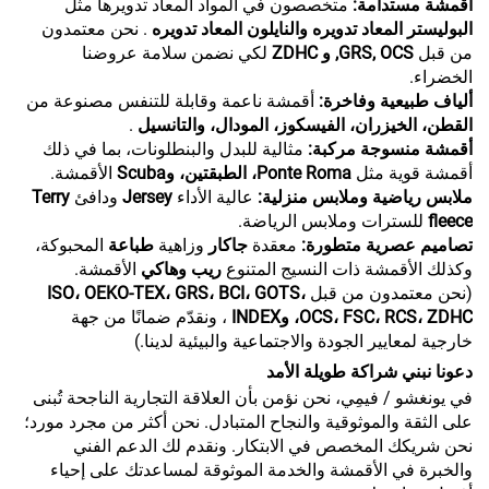
أقمشة مستدامة:
متخصصون في المواد المعاد تدويرها مثل
البوليستر المعاد تدويره والنايلون المعاد تدويره
. نحن معتمدون
من قبل
GRS, OCS, و ZDHC
لكي نضمن سلامة عروضنا
الخضراء.
ألياف طبيعية وفاخرة:
أقمشة ناعمة وقابلة للتنفس مصنوعة من
القطن، الخيزران، الفيسكوز، المودال، والتانسيل
.
أقمشة منسوجة مركبة:
مثالية للبدل والبنطلونات، بما في ذلك
أقمشة قوية مثل
Ponte Roma، الطبقتين، وScuba
الأقمشة.
ملابس رياضية وملابس منزلية:
عالية الأداء
Jersey
ودافئ
Terry
fleece
للسترات وملابس الرياضة.
تصاميم عصرية متطورة:
معقدة
جاكار
وزاهية
طباعة
المحبوكة،
وكذلك الأقمشة ذات النسيج المتنوع
ريب وهاكي
الأقمشة.
(نحن معتمدون من قبل
ISO، OEKO-TEX، GRS، BCI، GOTS،
OCS، FSC، RCS، ZDHC، وINDEX
، ونقدّم ضمانًا من جهة
خارجية لمعايير الجودة والاجتماعية والبيئية لدينا.)
دعونا نبني شراكة طويلة الأمد
في يونغشو / فيمِي، نحن نؤمن بأن العلاقة التجارية الناجحة تُبنى
على الثقة والموثوقية والنجاح المتبادل. نحن أكثر من مجرد مورد؛
نحن شريكك المخصص في الابتكار. ونقدم لك الدعم الفني
والخبرة في الأقمشة والخدمة الموثوقة لمساعدتك على إحياء