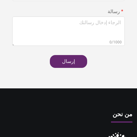
رسالة
0/1000
إرسال
من نحن