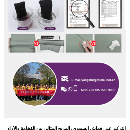
التركيز على قماش السويدي: المزيج المثالي بين الفخامة والأداء