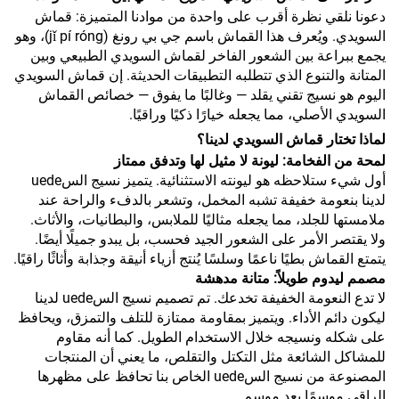
دعونا نلقي نظرة أقرب على واحدة من موادنا المتميزة: قماش
السويدي. ويُعرف هذا القماش باسم جي بي رونغ (jǐ pí róng)، وهو
يجمع ببراعة بين الشعور الفاخر لقماش السويدي الطبيعي وبين
المتانة والتنوع الذي تتطلبه التطبيقات الحديثة. إن قماش السويدي
اليوم هو نسيج تقني يقلد — وغالبًا ما يفوق — خصائص القماش
السويدي الأصلي، مما يجعله خيارًا ذكيًا وراقيًا.
لماذا تختار قماش السويدي لدينا؟
لمحة من الفخامة: ليونة لا مثيل لها وتدفق ممتاز
أول شيء ستلاحظه هو ليونته الاستثنائية. يتميز نسيج السuede
لدينا بنعومة خفيفة تشبه المخمل، وتشعر بالدفء والراحة عند
ملامستها للجلد، مما يجعله مثاليًا للملابس، والبطانيات، والأثاث.
ولا يقتصر الأمر على الشعور الجيد فحسب، بل يبدو جميلًا أيضًا.
يتمتع القماش بطيًا ناعمًا وسلسًا يُنتج أزياء أنيقة وجذابة وأثاثًا راقيًا.
مصمم ليدوم طويلاً: متانة مدهشة
لا تدع النعومة الخفيفة تخدعك. تم تصميم نسيج السuede لدينا
ليكون دائم الأداء. ويتميز بمقاومة ممتازة للتلف والتمزق، ويحافظ
على شكله ونسيجه خلال الاستخدام الطويل. كما أنه مقاوم
للمشاكل الشائعة مثل التكتل والتقلص، ما يعني أن المنتجات
المصنوعة من نسيج السuede الخاص بنا تحافظ على مظهرها
الراقي موسمًا بعد موسم.