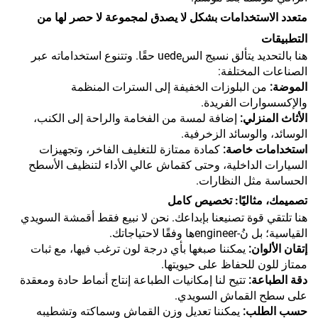
متعدد الاستخدامات بشكل لا يصدق لمجموعة لا حصر لها من
التطبيقات
هنا بالتحديد يتألق نسيج السuede حقًا. وتتنوع استخداماته عبر
الصناعات المختلفة:
الموضة:
من البلوزات الخفيفة إلى السترات المنظمة
والإكسسوارات الفريدة.
الأثاث المنزلي:
إضافة لمسة من الفخامة والراحة إلى الكنب،
الوسائد، والوسائد الزخرفية.
استخدامات خاصة:
كمادة ممتازة للتغليف الفاخر، وتجهيزات
السيارات الداخلية، وحتى كقماش عالي الأداء لتنظيف الأسطح
الحساسة مثل النظارات.
تصميمك، مثاليًا: تخصيص كامل
هنا تلتقي قوة تصنيعنا بإبداعك. نحن لا نبيع فقط أقمشة السويدي
القياسية؛ بل نُ-engineerها وفقًا لاحتياجاتك.
إتقان الألوان:
يمكننا صبغها بأي درجة لون ترغب فيها، مع ثبات
ممتاز للون للحفاظ على حيويتها.
دقة الطباعة:
تتيح لنا إمكانيات الطباعة إنتاج أنماط حادة ومعقدة
على سطح القماش السويدي.
حسب الطلب:
يمكننا تعديل وزن القماش وسماكته وتشطيبه