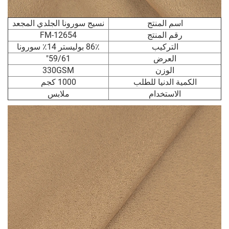
اسم المنتج
نسيج سورونا الجلدي المجعد
رقم المنتج
FM-12654
التركيب
86٪ بوليستر 14٪ سورونا
العرض
59/61"
الوزن
330GSM
الكمية الدنيا للطلب
1000 كجم
الاستخدام
ملابس