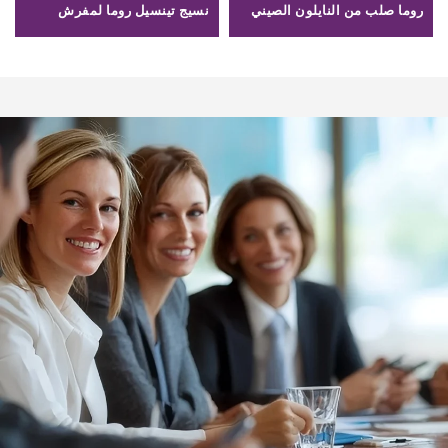
روما صلب من النايلون الصيني
نسيج تينسيل روما لمفرش
60S لمصنعي الملابس
السراويل القصيرة 220 GSM