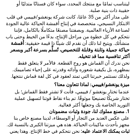
ليتناسب تمامًا مع منتجك المحدد، سواء كان فستانًا متدليًا أو
حقيبة ذات بنية صلبة.
على مدار أكثر من 35 عامًا، كانت شركة يونغشو/فييمي في قلب
الابتكار النسيجي، متخصصة في إنتاج أقمشة الحياكة عالية الجودة
لصناعة الأزياء العالمية. وبصفتنا مصنعًا متكاملًا بالكامل، فإننا
نتحكم في كل خطوة من مراحل الإنتاج، بدءًا من الخيط وحتى باب
منشأتك. ويتيح لنا ذلك أن نقدم لك شيئًا ذا قيمة حقيقية:
أقمشة
حياكة جميلة وثابتة وقابلة للتخصيص، تُسلَّم بسرعة أكبر وبسعر
أكثر تنافسية مما قد تتخيله.
نحن ندرك أن القماش هو روح القطعة. فالأمر لا يتعلق فقط
بمظهره، بل بكيفية شعوره وأدائه وقدرته على إحياء تصاميمك.
ولذلك نستثمر خبرتنا التي تمتد لعقود في كل لفة قماش ننتجها.
ميزة يونغشو/فييمي: لماذا تتعاون معنا؟
عندما تختار يونغشو / فييمي، فأنت لا تشترِ فقط القماش؛ بل
تختار شريكًا تصنيعيًا موثوقًا. تم بناء نقاط قوتنا لتسهيل عملية
التوريد الخاصة بك وجعلها أكثر فعالية.
1. مصنع مملوك لنا، جودة وثبات مضمونان
على عكس العديد من التجار أو الوسطاء، لدينا مصنع خاص بنا
مجهز بأحدث ماكينات الحياكة. هذه هي ميزتنا الكبرى بالنسبة لك.
ثبات يمكنك الاعتماد عليه:
نحن نتحكم في خط الإنتاج. وهذا يعني