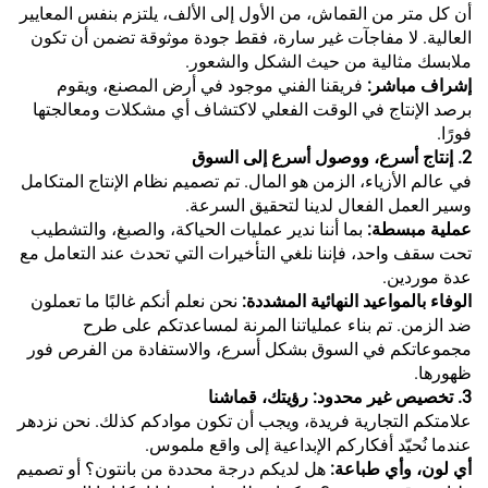
أن كل متر من القماش، من الأول إلى الألف، يلتزم بنفس المعايير
العالية. لا مفاجآت غير سارة، فقط جودة موثوقة تضمن أن تكون
ملابسك مثالية من حيث الشكل والشعور.
إشراف مباشر:
فريقنا الفني موجود في أرض المصنع، ويقوم
برصد الإنتاج في الوقت الفعلي لاكتشاف أي مشكلات ومعالجتها
فورًا.
2. إنتاج أسرع، ووصول أسرع إلى السوق
في عالم الأزياء، الزمن هو المال. تم تصميم نظام الإنتاج المتكامل
وسير العمل الفعال لدينا لتحقيق السرعة.
عملية مبسطة:
بما أننا ندير عمليات الحياكة، والصبغ، والتشطيب
تحت سقف واحد، فإننا نلغي التأخيرات التي تحدث عند التعامل مع
عدة موردين.
الوفاء بالمواعيد النهائية المشددة:
نحن نعلم أنكم غالبًا ما تعملون
ضد الزمن. تم بناء عملياتنا المرنة لمساعدتكم على طرح
مجموعاتكم في السوق بشكل أسرع، والاستفادة من الفرص فور
ظهورها.
3. تخصيص غير محدود: رؤيتك، قماشنا
علامتكم التجارية فريدة، ويجب أن تكون موادكم كذلك. نحن نزدهر
عندما نُحيّد أفكاركم الإبداعية إلى واقع ملموس.
أي لون، وأي طباعة:
هل لديكم درجة محددة من بانتون؟ أو تصميم