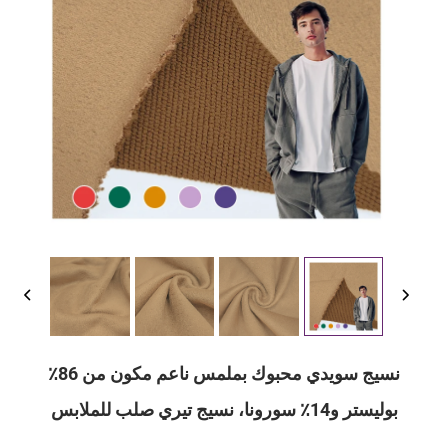
نسيج سويدي محبوك بملمس ناعم مكون من 86٪
بوليستر و14٪ سورونا، نسيج تيري صلب للملابس