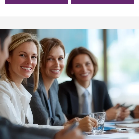
พิเศษ ผ้าฝ้ายเฟรนช์เทอร์รี่
Modal Cooling Cotton สีพื้น
สำหรับขาย
สำหรับเสื้อยืด/