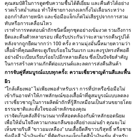
คุณสมบัติในการดูดซับความชื้นได้ดีเยี่ยม และคืนตัวได้อย่าง
รวดเร็วสม่ำเสมอ ทำให้ชายกางเกงเลกกิ้งไม่เลื่อนระหว่าง
ออกกำลังกายหนัก และข้อมือแจ็กเก็ตไม่เสียรูปจากการสวม
ทับหรือการเคลื่อนไหว
เราทำการทดสอบผ้าถักชนิดนี้ทุกชุดอย่างเข้มงวด รวมถึงการ
ยืดและคืนตัวหลายรอบ เพื่อรับประกันว่าจะสามารถคืนรูปได้
หลังจากถูกยืดมากกว่า 100 ครั้ง ความมุ่งมั่นนี้หมายความว่า
เสื้อผ้าที่คุณผลิตจะดูเรียบร้อยในวันแรก และคงรูปทรงที่พอดี
อย่างมีระเบียบเรียบร้อยไปอีกหลายเดือน ซึ่งเป็นปัจจัยสำคัญ
ในการสร้างความภักดีต่อแบรนด์และลดการส่งคืนสินค้า
การจับคู่ที่สมบูรณ์แบบทุกครั้ง: ความเชี่ยวชาญด้านสีและพื้น
ผิว
"ใกล้เคียงพอ" ไม่เพียงพอสำหรับเรา การที่ปกหรือข้อมือไม่
เข้ากันอาจทำให้ภาพลักษณ์ของเสื้อผ้าที่ดูสมบูรณ์แบบลดลง
เราเชี่ยวชาญในการผลิตผ้าถักที่รู้สึกเหมือนเป็นส่วนขยายโดย
ธรรมชาติและตั้งใจของผ้าหลักของคุณ
เราจัดเก็บคลังสีจำนวนมากที่สอดคล้องกับผ้าหลักยอดนิยม
เพื่อให้มั่นใจถึงความกลมกลืนของสีอย่างแม่นยำ คุณจะไม่
เห็นชายริบสี "ขาวอมเหลือง" บนเสื้อยืดสีขาวบริสุทธิ์ หรือชาย
ข้อมือสี "น้ำเงินเข้ม" ที่ตัดกันบนแจ็กเก็ตสีน้ำเงินเข้ม สำหรับ