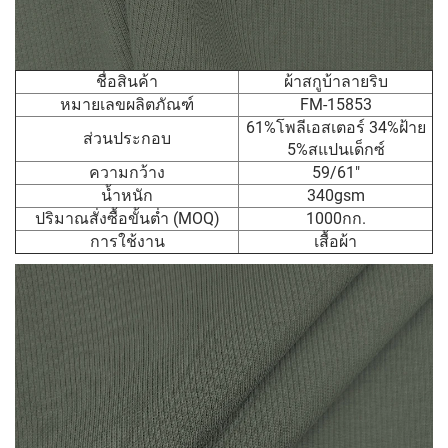
ชื่อสินค้า
ผ้าสกูบ้าลายริบ
หมายเลขผลิตภัณฑ์
FM-15853
61%โพลีเอสเตอร์ 34%ฝ้าย
ส่วนประกอบ
5%สแปนเด็กซ์
ความกว้าง
59/61"
น้ำหนัก
340gsm
ปริมาณสั่งซื้อขั้นต่ำ (MOQ)
1000กก.
การใช้งาน
เสื้อผ้า