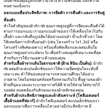
เสื้อผ้าของคุณรู้สึกถึงความใส่ใจ ความพรีเมียม และความ
ทนทานแข็งแรง
ออกแบบเพื่อประสิทธิภาพ: การยืดตัว การคืนตัว และการจับคู่
ที่ลงตัว
หัวใจสำคัญของผ้าถัก rib คุณภาพสูงอยู่ที่การยืดและคืนตัวได้
ตามการออกแบบ เราออกแบบผ้าของเราให้เคลื่อนไหวไปกับ
เสื้อผ้า และกลับคืนรูปเดิมได้อย่างแม่นยำ ซ้ำแล้วซ้ำเล่า โดย
ใช้เทคนิคการถักที่แม่นยำ (เช่น โครงสร้าง 1x1, 2x2 หรือ
โครงสร้างพิเศษเฉพาะ) พร้อมทั้งคัดเลือกและผสมเส้นใย
คุณภาพสูงอย่างระมัดระวัง เพื่อสร้างสมดุลที่เหมาะสมที่สุด
สำหรับการใช้งานเฉพาะด้านของคุณ
สำหรับเสื้อผ้าจากเส้นใยธรรมชาติ (ฝ้าย ลินิน เป็นต้น):
ผ้าถัก
rib ผสมฝ้าย-สแปนเด็กซ์ของเราให้ความยืดหยุ่นในระดับที่
เหมาะสม ทำให้ขอบคอสามารถสวมผ่านศีรษะได้อย่าง
ง่ายดาย โดยไม่หย่อนคล้อยหรือหลวมเกินไป พื้นฐานของผ้า
ฝ้ายที่นุ่มนวลและระบายอากาศได้ดี ช่วยให้สวมใส่สบายไร้
รอยต่อ สอดคล้องกับลักษณะของผ้าหลักของคุณ
สำหรับผ้าประสิทธิภาพสูงและผ้าสังเคราะห์ (โพลีเอสเตอร์
เสื้อผ้าแอคทีฟแวร์)
ผ้าถักโพลีเอสเตอร์-สแปนเด็กซ์ของเรา
ออกแบบมาเพื่อการเคลื่อนไหวอย่างมีประสิทธิภาพ มี