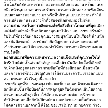
ผ้าเนื้อสัมผัสพิเศษ เช่น ผ้าคอตตอนสลับลายหยาบ หรือผ้าเฟล
ซผิวหน้านุ่ม เราสามารถปรับกระบวนการถักของเราเพื่อเลียน
แบบลวดลายหยาบบางเบา หรือพื้นผิวนุ่มแบบแปรงขน ทำให้
การเปลี่ยนผ่านระหว่างผ้าทั้งสองชนิดแทบมองไม่เห็น
ความสามารถในการผลิตตามสั่งคือสิ่งที่เราโดดเด่นที่สุด
เพียง
แค่ส่งตัวอย่างผ้าชิ้นหลักของคุณมาให้เรา และเราจะสร้างผ้า
ริบไนต์ที่ตรงกับผ้าของคุณอย่างสมบูรณ์แบบในเรื่องสี น้ำหนัก
และสัมผัสของผ้า เราช่วยกำจัดปัญหาการค้นหาแต่งขอบที่
เข้ากันยากและใช้เวลานาน ทำให้กระบวนการจัดหาของคุณ
ราบรื่นขึ้น
ออกแบบมาเพื่อความทนทาน: ความแข็งแรงที่คุณวางใจได้
ผ้าริบไนต์มักเป็นส่วนสำคัญของเสื้อผ้า มันคือปกเสื้อที่เสียดสี
กับผิวหนังอยู่ตลอดเวลา ชายข้อมือที่ต้องยืดออกเมื่อสวมใส่
และชายล่างที่ต้องเผชิญกับการใช้งานประจำวัน เราออกแบบ
ความทนทานไว้ในทุกนิ้วของผ้า
เราเสริมจุดที่รับแรงกดสูง เช่น ตะเข็บรอบคอ ด้วยเทคนิคการ
ถักที่แน่นขึ้น เพื่อป้องกันการหลุดลุ่ยหรือฉีกขาด เส้นใยความ
ต้านทานแรงดึงสูงที่เราใช้มีความทนทานต่อการฉีกขาด
ทำให้ขอบคอเสื้อยืดไม่ยืดหย่อน และปลายแขนเสื้อกันหนาว
ไม่คลายตัว นอกจากนี้ สีย้อมของเราไม่ตก หมายความว่าจะ