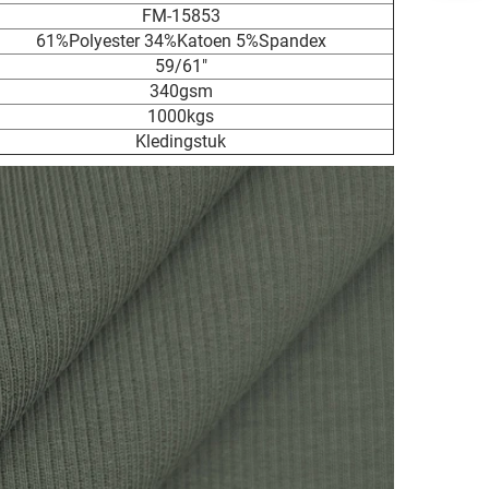
FM-15853
61%Polyester 34%Katoen 5%Spandex
59/61"
340gsm
1000kgs
Kledingstuk