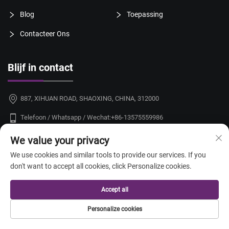
Blog
Toepassing
Contacteer Ons
Blijf in contact
887, XIHUAN ROAD, SHAOXING, CHINA, 312000
Telefoon / Whatsapp / Wechat:
+86-13575559986
[email protected]
We value your privacy
We use cookies and similar tools to provide our services. If you
don't want to accept all cookies, click Personalize cookies.
Accept all
Personalize cookies