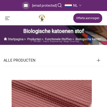
NL
[email protected]
Offerte aanvragen
Biologische katoenen stof
Startpagina
>
Producten
>
Functionele Stoffen
>
Biologische katoenen stof
ALLE PRODUCTEN