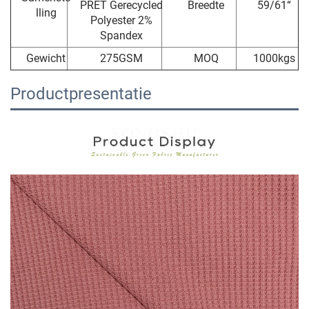
PRET Gerecycled
Breedte
59/61“
lling
Polyester 2%
Spandex
Gewicht
275GSM
MOQ
1000kgs
Productpresentatie