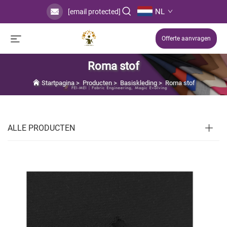
NL
[email protected]
Offerte aanvragen
Roma stof
Startpagina
>
Producten
>
Basiskleding
>
Roma stof
ALLE PRODUCTEN