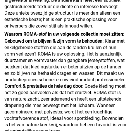
afgewerkte afwerking. De andere kant heeft een subtiele,
gestructureerde textuur die diepte en interesse toevoegt.
Deze unieke tweezijdige structuur is meer dan alleen een
esthetische keuze; het is een praktische oplossing voor
ontwerpers die zowel stijl als inhoud willen.
Waarom ROMA-stof in uw volgende collectie moet zitten:
Gebouwd om te blijven & zijn vorm te behouden:
Klaar met
enkelgebreide stoffen die aan de randen krullen of hun
vorm verliezen? ROMA is uw oplossing. Het is aanzienlijk
duurzamer en vormvaster dan gangbare jerseystoffen, wat
betekent dat kledingstukken er beter uitzien op de hanger
en zo blijven na herhaald dragen en wassen. Dit maakt uw
productieproces schoner en uw eindproduct professioneler.
Comfort & prestaties de hele dag door:
Goede kleding moet
net zo goed aanvoelen als dat het eruitziet. ROMA-stof is
van nature zacht, zeer ademend en heeft een uitstekende
drapering die mee beweegt met het lichaam. Wanneer
gecombineerd met polyester, wordt het een krachtige
vochtafvoerende stof, ideaal voor sportkleding. Bovendien
is het van nature kreukvrij, waardoor het een favoriet is voor