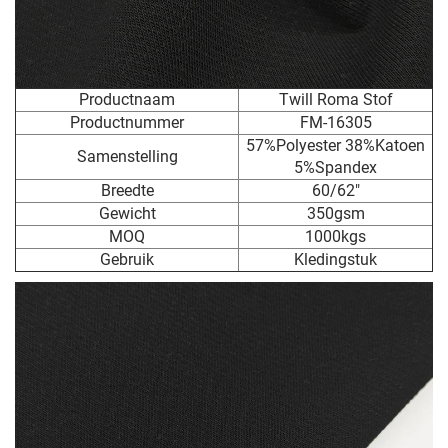
Productnaam
Twill Roma Stof
Productnummer
FM-16305
57%Polyester 38%Katoen
Samenstelling
5%Spandex
Breedte
60/62"
Gewicht
350gsm
MOQ
1000kgs
Gebruik
Kledingstuk