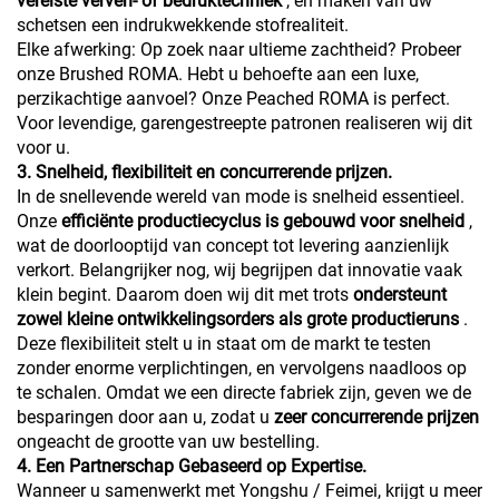
vereiste verven- of bedruktechniek
, en maken van uw
schetsen een indrukwekkende stofrealiteit.
Elke afwerking: Op zoek naar ultieme zachtheid? Probeer
onze Brushed ROMA. Hebt u behoefte aan een luxe,
perzikachtige aanvoel? Onze Peached ROMA is perfect.
Voor levendige, garengestreepte patronen realiseren wij dit
voor u.
3. Snelheid, flexibiliteit en concurrerende prijzen.
In de snellevende wereld van mode is snelheid essentieel.
Onze
efficiënte productiecyclus is gebouwd voor snelheid
,
wat de doorlooptijd van concept tot levering aanzienlijk
verkort. Belangrijker nog, wij begrijpen dat innovatie vaak
klein begint. Daarom doen wij dit met trots
ondersteunt
zowel kleine ontwikkelingsorders als grote productieruns
.
Deze flexibiliteit stelt u in staat om de markt te testen
zonder enorme verplichtingen, en vervolgens naadloos op
te schalen. Omdat we een directe fabriek zijn, geven we de
besparingen door aan u, zodat u
zeer concurrerende prijzen
ongeacht de grootte van uw bestelling.
4. Een Partnerschap Gebaseerd op Expertise.
Wanneer u samenwerkt met Yongshu / Feimei, krijgt u meer