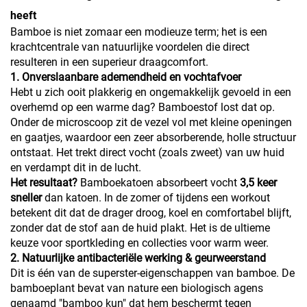
heeft
Bamboe is niet zomaar een modieuze term; het is een
krachtcentrale van natuurlijke voordelen die direct
resulteren in een superieur draagcomfort.
1. Onverslaanbare ademendheid en vochtafvoer
Hebt u zich ooit plakkerig en ongemakkelijk gevoeld in een
overhemd op een warme dag? Bamboestof lost dat op.
Onder de microscoop zit de vezel vol met kleine openingen
en gaatjes, waardoor een zeer absorberende, holle structuur
ontstaat. Het trekt direct vocht (zoals zweet) van uw huid
en verdampt dit in de lucht.
Het resultaat?
Bamboekatoen absorbeert vocht
3,5 keer
sneller
dan katoen. In de zomer of tijdens een workout
betekent dit dat de drager droog, koel en comfortabel blijft,
zonder dat de stof aan de huid plakt. Het is de ultieme
keuze voor sportkleding en collecties voor warm weer.
2. Natuurlijke antibacteriële werking & geurweerstand
Dit is één van de superster-eigenschappen van bamboe. De
bamboeplant bevat van nature een biologisch agens
genaamd "bamboo kun" dat hem beschermt tegen