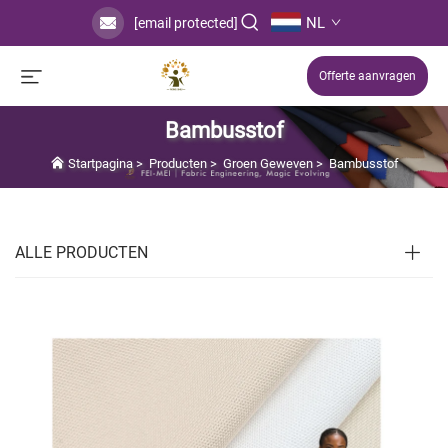
NL
[email protected]
Offerte aanvragen
Bambusstof
Startpagina
>
Producten
>
Groen Geweven
>
Bambusstof
ALLE PRODUCTEN