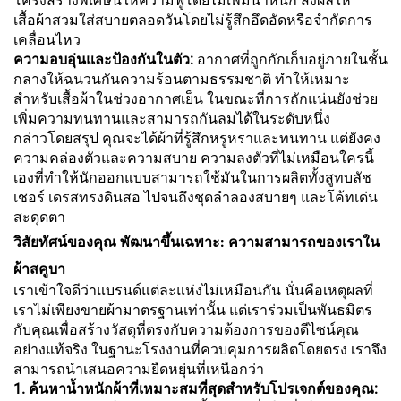
โครงสร้างพิเศษนี้ให้ความฟูโดยไม่เพิ่มน้ำหนัก ส่งผลให้
เสื้อผ้าสวมใส่สบายตลอดวันโดยไม่รู้สึกอึดอัดหรือจำกัดการ
เคลื่อนไหว
ความอบอุ่นและป้องกันในตัว:
อากาศที่ถูกกักเก็บอยู่ภายในชั้น
กลางให้ฉนวนกันความร้อนตามธรรมชาติ ทำให้เหมาะ
สำหรับเสื้อผ้าในช่วงอากาศเย็น ในขณะที่การถักแน่นยังช่วย
เพิ่มความทนทานและสามารถกันลมได้ในระดับหนึ่ง
กล่าวโดยสรุป คุณจะได้ผ้าที่รู้สึกหรูหราและทนทาน แต่ยังคง
ความคล่องตัวและความสบาย ความลงตัวที่ไม่เหมือนใครนี้
เองที่ทำให้นักออกแบบสามารถใช้มันในการผลิตทั้งสูทบลัช
เชอร์ เดรสทรงดินสอ ไปจนถึงชุดลำลองสบายๆ และโค้ทเด่น
สะดุดตา
วิสัยทัศน์ของคุณ พัฒนาขึ้นเฉพาะ: ความสามารถของเราใน
ผ้าสคูบา
เราเข้าใจดีว่าแบรนด์แต่ละแห่งไม่เหมือนกัน นั่นคือเหตุผลที่
เราไม่เพียงขายผ้ามาตรฐานเท่านั้น แต่เราร่วมเป็นพันธมิตร
กับคุณเพื่อสร้างวัสดุที่ตรงกับความต้องการของดีไซน์คุณ
อย่างแท้จริง ในฐานะโรงงานที่ควบคุมการผลิตโดยตรง เราจึง
สามารถนำเสนอความยืดหยุ่นที่เหนือกว่า
1. ค้นหาน้ำหนักผ้าที่เหมาะสมที่สุดสำหรับโปรเจกต์ของคุณ: