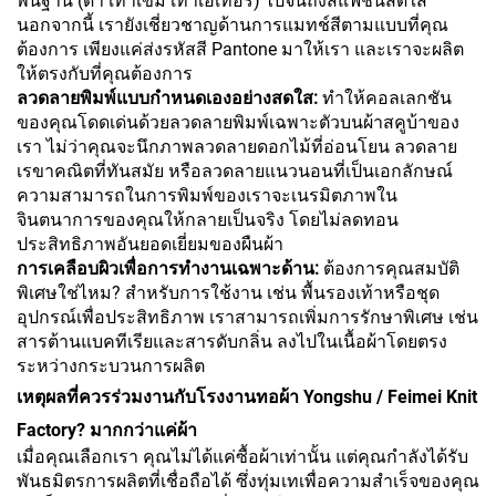
พื้นฐาน (ดำ เทาเข้ม เทาเฮเทอร์) ไปจนถึงสีแฟชั่นสดใส
นอกจากนี้ เรายังเชี่ยวชาญด้านการแมทช์สีตามแบบที่คุณ
ต้องการ เพียงแค่ส่งรหัสสี Pantone มาให้เรา และเราจะผลิต
ให้ตรงกับที่คุณต้องการ
ลวดลายพิมพ์แบบกำหนดเองอย่างสดใส:
ทำให้คอลเลกชัน
ของคุณโดดเด่นด้วยลวดลายพิมพ์เฉพาะตัวบนผ้าสคูบ้าของ
เรา ไม่ว่าคุณจะนึกภาพลวดลายดอกไม้ที่อ่อนโยน ลวดลาย
เรขาคณิตที่ทันสมัย หรือลวดลายแนวนอนที่เป็นเอกลักษณ์
ความสามารถในการพิมพ์ของเราจะเนรมิตภาพใน
จินตนาการของคุณให้กลายเป็นจริง โดยไม่ลดทอน
ประสิทธิภาพอันยอดเยี่ยมของผืนผ้า
การเคลือบผิวเพื่อการทำงานเฉพาะด้าน:
ต้องการคุณสมบัติ
พิเศษใช่ไหม? สำหรับการใช้งาน เช่น พื้นรองเท้าหรือชุด
อุปกรณ์เพื่อประสิทธิภาพ เราสามารถเพิ่มการรักษาพิเศษ เช่น
สารต้านแบคทีเรียและสารดับกลิ่น ลงไปในเนื้อผ้าโดยตรง
ระหว่างกระบวนการผลิต
เหตุผลที่ควรร่วมงานกับโรงงานทอผ้า Yongshu / Feimei Knit
Factory? มากกว่าแค่ผ้า
เมื่อคุณเลือกเรา คุณไม่ได้แค่ซื้อผ้าเท่านั้น แต่คุณกำลังได้รับ
พันธมิตรการผลิตที่เชื่อถือได้ ซึ่งทุ่มเทเพื่อความสำเร็จของคุณ