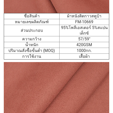
ชื่อสินค้า
ผ้าหนังติดกาวสคูบ้า
หมายเลขผลิตภัณฑ์
FM-10669
95%โพลีเอสเตอร์ 5%สแปน
ส่วนประกอบ
เด็กซ์
ความกว้าง
57/59"
น้ำหนัก
420GSM
ปริมาณสั่งซื้อขั้นต่ำ (MOQ)
1000กก.
การใช้งาน
เสื้อผ้า