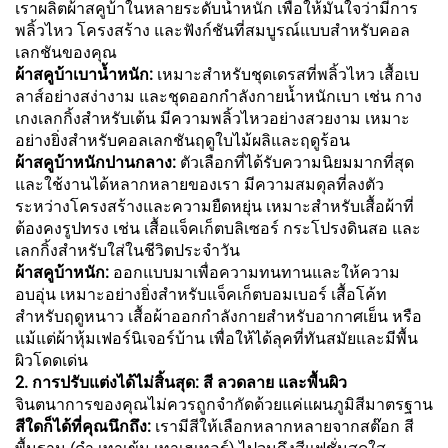
เราผลิตผ้าสคูบ้าในหลายระดับน้ำหนัก เพื่อให้มั่นใจว่ามีการ
พลิ้วไหว โครงสร้าง และฟังก์ชันที่สมบูรณ์แบบสำหรับคอล
เลกชันของคุณ
ผ้าสคูบ้าเบาน้ำหนัก:
เหมาะสำหรับชุดเดรสที่พลิ้วไหว เสื้อเบ
ลาส์อย่างสง่างาม และชุดออกกำลังกายน้ำหนักเบา เช่น กาง
เกงเลกกิ้งสำหรับเต้น มีความพลิ้วไหวอย่างสวยงาม เหมาะ
อย่างยิ่งสำหรับคอลเลกชันฤดูใบไม้ผลิและฤดูร้อน
ผ้าสคูบ้าหนักปานกลาง:
ตัวเลือกที่ได้รับความนิยมมากที่สุด
และใช้งานได้หลากหลายของเรา มีความสมดุลที่ลงตัว
ระหว่างโครงสร้างและความยืดหยุ่น เหมาะสำหรับเสื้อผ้าที่
ต้องคงรูปทรง เช่น เสื้อแจ็คเก็ตบลิเซอร์ กระโปรงดินสอ และ
เลกกิ้งสำหรับใส่ในชีวิตประจำวัน
ผ้าสคูบ้าหนัก:
ออกแบบมาเพื่อความทนทานและให้ความ
อบอุ่น เหมาะอย่างยิ่งสำหรับแจ็คเก็ตบอมเบอร์ เสื้อโค้ท
สำหรับฤดูหนาว เสื้อผ้าออกกำลังกายสำหรับอากาศเย็น หรือ
แม้แต่ผ้าหุ้มเฟอร์นิเจอร์บ้าน เพื่อให้ได้ลุคที่ทันสมัยและมีพื้น
ผิวโดดเด่น
2. การปรับแต่งได้ไม่สิ้นสุด: สี ลวดลาย และพื้นผิว
จินตนาการของคุณไม่ควรถูกจำกัดด้วยแค่แผนภูมิสีมาตรฐาน
สีใดก็ได้ที่คุณนึกถึง:
เรามีสีให้เลือกหลากหลายจากสต๊อก สี