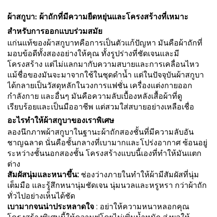
ผ้าสกูบา: ผ้าถักที่มีความยืดหยุ่นและโครงสร้างที่เหมาะ
สำหรับการออกแบบร่วมสมัย
แก่นแท้ของผ้าสกูบาทคือการเป็นตัวแก้ปัญหา มันคือผ้าถักที่
มอบข้อดีทั้งสองอย่างให้คุณ ทั้งรูปร่างที่ชัดเจนและมี
โครงสร้าง แต่ไม่แลกมากับความสบายและการเคลื่อนไหว
แม้ชื่อของมันจะมาจากใช้ในชุดดำน้ำ แต่ในปัจจุบันผ้าสกูบา
ได้กลายเป็นวัสดุหลักในวงการแฟชั่น เครื่องแต่งกายออก
กำลังกาย และอื่นๆ มันคือความลับเบื้องหลังเสื้อผ้าที่ดู
เรียบร้อยและเป็นมืออาชีพ แต่สวมใส่สบายอย่างเหลือเชื่อ
อะไรทำให้ผ้าสกูบาของเราพิเศษ
ลองนึกภาพผ้าสกูบาในฐานะผ้าถักสองชั้นที่มีความลับอัน
ชาญฉลาด นั่นคือชั้นกลางที่เบามากและโปร่งอากาศ ซ้อนอยู่
ระหว่างชั้นนอกสองชั้น โครงสร้างแบบนี้เองที่ทำให้มันแตก
ต่าง
สัมผัสนุ่มและหนาขึ้น:
ช่องว่างภายในทำให้ผ้ามีสัมผัสที่นุ่ม
เต็มมือ และรู้สึกหนานุ่มชัดเจน นุ่มนวลและหรูหรา กว่าผ้าถัก
ทั่วไปอย่างเห็นได้ชัด
เบามากจนน่าประหลาดใจ
: อย่าให้ความหนาหลอกคุณ