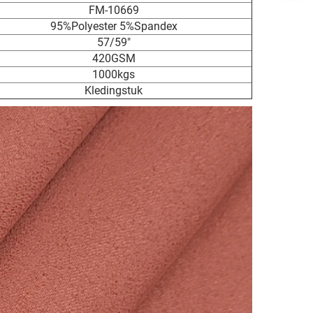
FM-10669
95%Polyester 5%Spandex
57/59"
420GSM
1000kgs
Kledingstuk