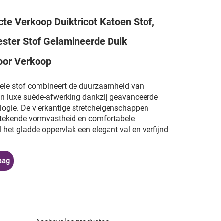
cte Verkoop Duiktricot Katoen Stof,
ester Stof Gelamineerde Duik
oor Verkoop
ele stof combineert de duurzaamheid van
en luxe suède-afwerking dankzij geavanceerde
ogie. De vierkantige stretcheigenschappen
stekende vormvastheid en comfortabele
l het gladde oppervlak een elegant val en verfijnd
aag