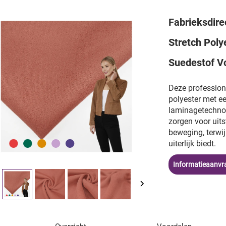
Fabrieksdire
Stretch Poly
Suedestof V
Deze profession
polyester met e
laminagetechnol
zorgen voor uit
beweging, terwij
uiterlijk biedt.
Informatieaanvr