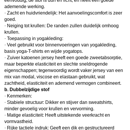
eenvoudig, de stof is dun en licht, en heeft een goede
ademende werking.
· Zacht en huidvriendelijk: Het aanvoelingscomfort is zeer
goed.
· Neiging tot krullen: De randen zullen duidelijk omhoog
krullen.
· Toepassing in yogakleding:
· Veel gebruikt voor binnenvoeringen van yogakleding,
basis yoga-T-shirts en wijde yogatops.
· Zuiver katoenen jersey heeft een goede zweetabsorptie,
maar beperkte elasticiteit en slechte sneldrogende
eigenschappen; tegenwoordig wordt vaker jersey van een
mix van modal, viscose en elastaan gebruikt, wat
zachtheid, elasticiteit en ademend vermogen combineert.
b. Dubbelzijdige stof
· Kenmerken:
· Stabiele structuur: Dikker en stijver dan sweatshirts,
minder gevoelig voor krullen en vervorming.
· Matige elasticiteit: Heeft uitstekende veerkracht en
vormvastheid.
· Rijke tactiele indruk: Geeft een dik en gestructureerd