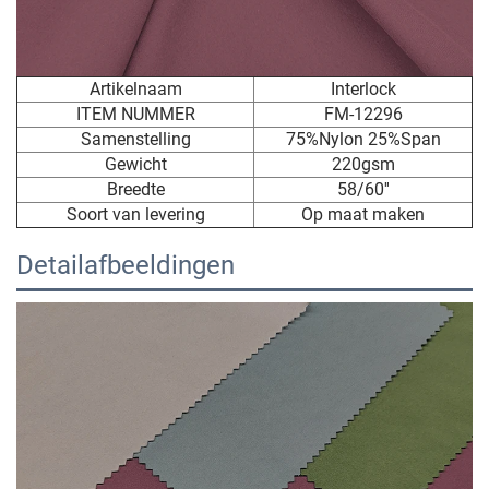
Artikelnaam
Interlock
ITEM NUMMER
FM-12296
Samenstelling
75%Nylon 25%Span
Gewicht
220gsm
Breedte
58/60''
Soort van levering
Op maat maken
Detailafbeeldingen