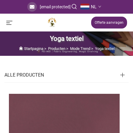
NL
[email protected]
Offerte aanvragen
Yoga textiel
Startpagina
>
Producten
>
Mode Trend
>
Yoga textiel
ALLE PRODUCTEN