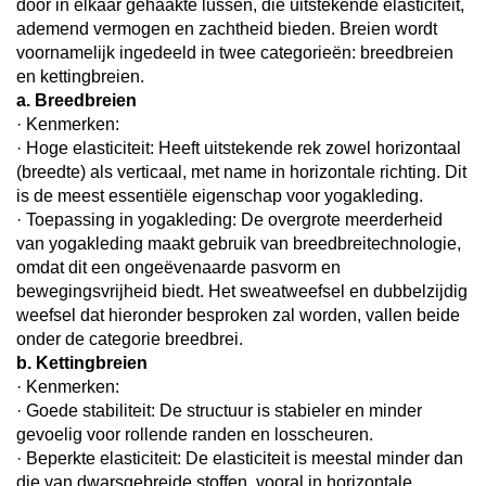
door in elkaar gehaakte lussen, die uitstekende elasticiteit,
ademend vermogen en zachtheid bieden. Breien wordt
voornamelijk ingedeeld in twee categorieën: breedbreien
en kettingbreien.
a. Breedbreien
· Kenmerken:
· Hoge elasticiteit: Heeft uitstekende rek zowel horizontaal
(breedte) als verticaal, met name in horizontale richting. Dit
is de meest essentiële eigenschap voor yogakleding.
· Toepassing in yogakleding: De overgrote meerderheid
van yogakleding maakt gebruik van breedbreitechnologie,
omdat dit een ongeëvenaarde pasvorm en
bewegingsvrijheid biedt. Het sweatweefsel en dubbelzijdig
weefsel dat hieronder besproken zal worden, vallen beide
onder de categorie breedbrei.
b. Kettingbreien
· Kenmerken:
· Goede stabiliteit: De structuur is stabieler en minder
gevoelig voor rollende randen en losscheuren.
· Beperkte elasticiteit: De elasticiteit is meestal minder dan
die van dwarsgebreide stoffen, vooral in horizontale