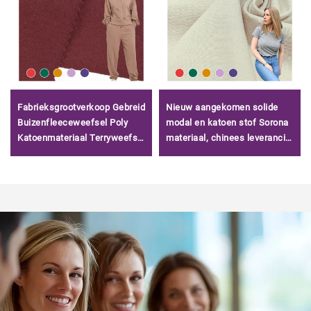
Fabrieksgrootverkoop Gebreid
Nieuw aangekomen solide
Buizenfleeceweefsel Poly
modal en katoen stof Sorona
Katoenmateriaal Terryweefsel
materiaal, chinees leverancier
voor Hoodies
koelend katoen modal stof
voor T-shirt/