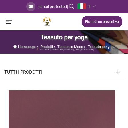
IT
[email protected]
Richiedi un preventivo
Tessuto per yoga
Homepage
>
Prodotti
>
Tendenza Moda
>
Tessuto per yoga
TUTTI I PRODOTTI