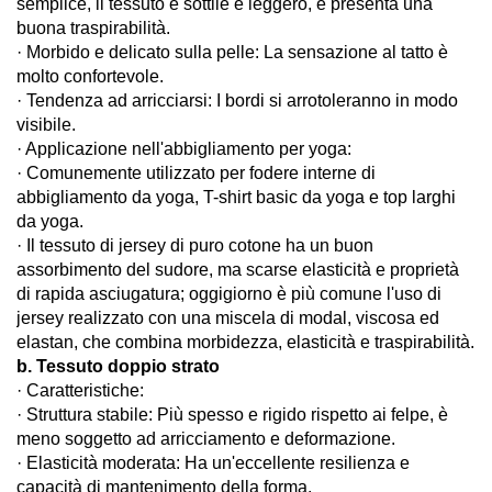
semplice, il tessuto è sottile e leggero, e presenta una
buona traspirabilità.
· Morbido e delicato sulla pelle: La sensazione al tatto è
molto confortevole.
· Tendenza ad arricciarsi: I bordi si arrotoleranno in modo
visibile.
· Applicazione nell'abbigliamento per yoga:
· Comunemente utilizzato per fodere interne di
abbigliamento da yoga, T-shirt basic da yoga e top larghi
da yoga.
· Il tessuto di jersey di puro cotone ha un buon
assorbimento del sudore, ma scarse elasticità e proprietà
di rapida asciugatura; oggigiorno è più comune l'uso di
jersey realizzato con una miscela di modal, viscosa ed
elastan, che combina morbidezza, elasticità e traspirabilità.
b. Tessuto doppio strato
· Caratteristiche:
· Struttura stabile: Più spesso e rigido rispetto ai felpe, è
meno soggetto ad arricciamento e deformazione.
· Elasticità moderata: Ha un'eccellente resilienza e
capacità di mantenimento della forma.