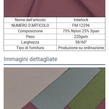
Nome dell'articolo
Interlock
NUMERO D'ARTICOLO
FM-12296
Composizione
75% Nylon 25% Span
Peso
220gsm
Larghezza
58/60''
Tipo di fornitura
Produzione su ordinazione
Immagini dettagliate