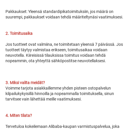
Pakkaukset: Yleensä standardipikatoimituksiin, jos määrä on 
suurempi, pakkaukset voidaan tehdä määriteltynäsi vaatimuksesi. 
2. Toimitusaika 
Jos tuotteet ovat valmiina, ne toimitetaan yleensä 7 päivässä. Jos 
tuotteet täytyy valmistaa erikseen, toimitusaikaa voidaan 
neuvotella. Kiireisissä tilauksissa toimitus voidaan tehdä 
nopeammin, ota yhteyttä sähköpostitse neuvotellaksesi. 
3. Miksi valita meidät? 
Voimme tarjota asiakkaillemme yhden pisteen ostopalvelun 
kilpailukykyisillä hinnoilla ja nopeammalla toimituksella, sinun 
tarvitsee vain lähettää meille vaatimuksesi. 
4. Miten tilata? 
Tervetuloa kokeilemaan Alibaba-kaupan varmistuspalvelua, joka 