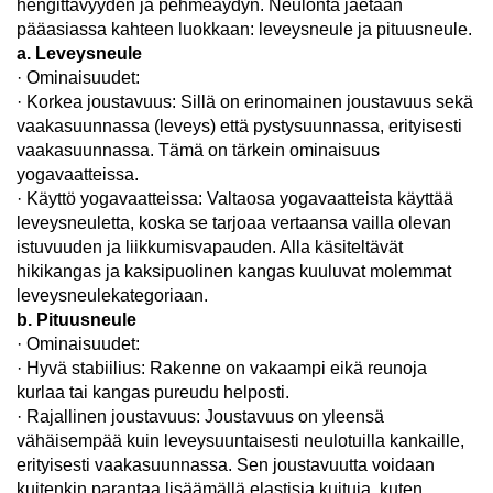
hengittävyyden ja pehmeäydyn. Neulonta jaetaan
pääasiassa kahteen luokkaan: leveysneule ja pituusneule.
a. Leveysneule
· Ominaisuudet:
· Korkea joustavuus: Sillä on erinomainen joustavuus sekä
vaakasuunnassa (leveys) että pystysuunnassa, erityisesti
vaakasuunnassa. Tämä on tärkein ominaisuus
yogavaatteissa.
· Käyttö yogavaatteissa: Valtaosa yogavaatteista käyttää
leveysneuletta, koska se tarjoaa vertaansa vailla olevan
istuvuuden ja liikkumisvapauden. Alla käsiteltävät
hikikangas ja kaksipuolinen kangas kuuluvat molemmat
leveysneulekategoriaan.
b. Pituusneule
· Ominaisuudet:
· Hyvä stabiilius: Rakenne on vakaampi eikä reunoja
kurlaa tai kangas pureudu helposti.
· Rajallinen joustavuus: Joustavuus on yleensä
vähäisempää kuin leveysuuntaisesti neulotuilla kankaille,
erityisesti vaakasuunnassa. Sen joustavuutta voidaan
kuitenkin parantaa lisäämällä elastisia kuituja, kuten