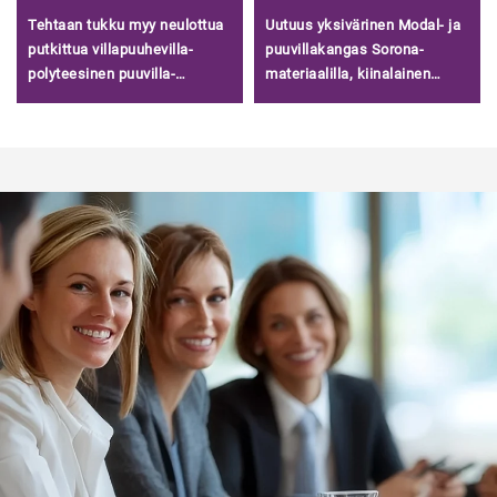
Tehtaan tukku myy neulottua
Uutuus yksivärinen Modal- ja
putkittua villapuuhevilla-
puuvillakangas Sorona-
polyteesinen puuvilla-
materiaalilla, kiinalainen
aineistoa terry-puuhevilla
toimittaja viileä puuvilla-
huppareihin
modalikangas t-paitoihin