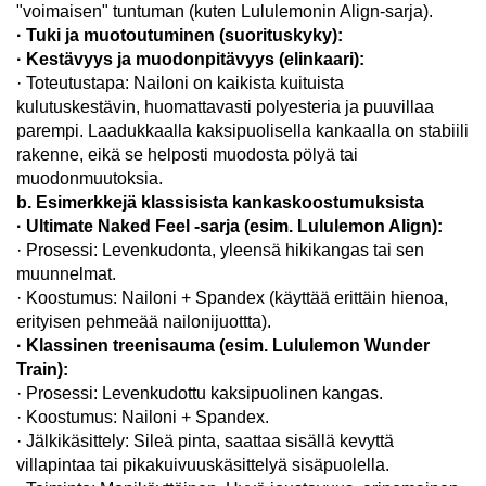
"voimaisen" tuntuman (kuten Lululemonin Align-sarja).
· Tuki ja muotoutuminen (suorituskyky):
· Kestävyys ja muodonpitävyys (elinkaari):
· Toteutustapa: Nailoni on kaikista kuituista
kulutuskestävin, huomattavasti polyesteria ja puuvillaa
parempi. Laadukkaalla kaksipuolisella kankaalla on stabiili
rakenne, eikä se helposti muodosta pölyä tai
muodonmuutoksia.
b. Esimerkkejä klassisista kankaskoostumuksista
· Ultimate Naked Feel -sarja (esim. Lululemon Align):
· Prosessi: Levenkudonta, yleensä hikikangas tai sen
muunnelmat.
· Koostumus: Nailoni + Spandex (käyttää erittäin hienoa,
erityisen pehmeää nailonijuottta).
· Klassinen treenisauma (esim. Lululemon Wunder
Train):
· Prosessi: Levenkudottu kaksipuolinen kangas.
· Koostumus: Nailoni + Spandex.
· Jälkikäsittely: Sileä pinta, saattaa sisällä kevyttä
villapintaa tai pikakuivuuskäsittelyä sisäpuolella.