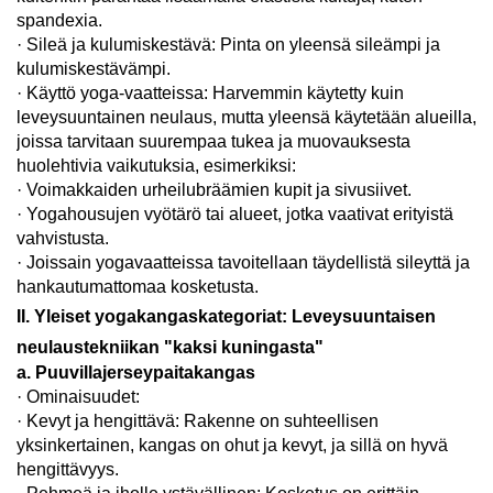
spandexia.
· Sileä ja kulumiskestävä: Pinta on yleensä sileämpi ja
kulumiskestävämpi.
· Käyttö yoga-vaatteissa: Harvemmin käytetty kuin
leveysuuntainen neulaus, mutta yleensä käytetään alueilla,
joissa tarvitaan suurempaa tukea ja muovauksesta
huolehtivia vaikutuksia, esimerkiksi:
· Voimakkaiden urheilubräämien kupit ja sivusiivet.
· Yogahousujen vyötärö tai alueet, jotka vaativat erityistä
vahvistusta.
· Joissain yogavaatteissa tavoitellaan täydellistä sileyttä ja
hankautumattomaa kosketusta.
II. Yleiset yogakangaskategoriat: Leveysuuntaisen
neulaustekniikan "kaksi kuningasta"
a. Puuvillajerseypaitakangas
· Ominaisuudet:
· Kevyt ja hengittävä: Rakenne on suhteellisen
yksinkertainen, kangas on ohut ja kevyt, ja sillä on hyvä
hengittävyys.