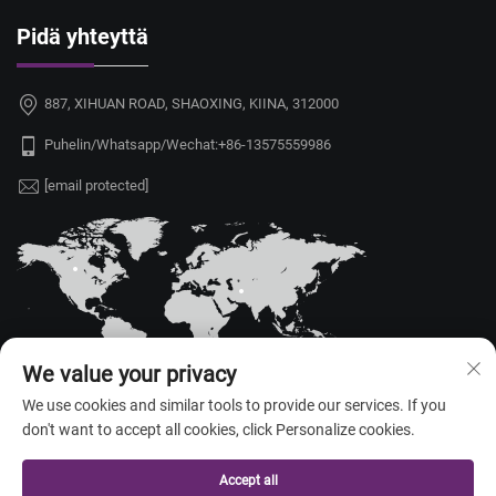
Pidä yhteyttä
887, XIHUAN ROAD, SHAOXING, KIINA, 312000
Puhelin/Whatsapp/Wechat:
+86-13575559986
[email protected]
We value your privacy
We use cookies and similar tools to provide our services. If you
don't want to accept all cookies, click Personalize cookies.
Tekijänoikeus © 2026 China Shaoxing Yongshu Trade Co., Ltd. Kaikki
oikeudet pidätetty. —
Tietosuojakäytäntö
Accept all