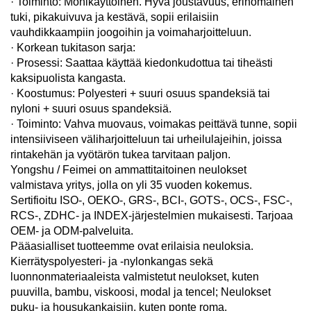
· Toiminto: Monikäyttöinen. Hyvä joustavuus, erinomainen
tuki, pikakuivuva ja kestävä, sopii erilaisiin
vauhdikkaampiin joogoihin ja voimaharjoitteluun.
· Korkean tukitason sarja:
· Prosessi: Saattaa käyttää kiedonkudottua tai tiheästi
kaksipuolista kangasta.
· Koostumus: Polyesteri + suuri osuus spandeksiä tai
nyloni + suuri osuus spandeksiä.
· Toiminto: Vahva muovaus, voimakas peittävä tunne, sopii
intensiiviseen väliharjoitteluun tai urheilulajeihin, joissa
rintakehän ja vyötärön tukea tarvitaan paljon.
Yongshu / Feimei on ammattitaitoinen neulokset
valmistava yritys, jolla on yli 35 vuoden kokemus.
Sertifioitu ISO-, OEKO-, GRS-, BCI-, GOTS-, OCS-, FSC-,
RCS-, ZDHC- ja INDEX-järjestelmien mukaisesti. Tarjoaa
OEM- ja ODM-palveluita.
Pääasialliset tuotteemme ovat erilaisia neuloksia.
Kierrätyspolyesteri- ja -nylonkangas sekä
luonnonmateriaaleista valmistetut neulokset, kuten
puuvilla, bambu, viskoosi, modal ja tencel; Neulokset
puku- ja housukankaisiin, kuten ponte roma,