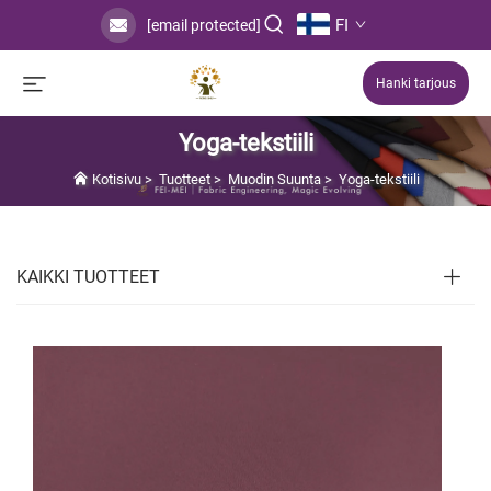
FI
[email protected]
Hanki tarjous
Yoga-tekstiili
Kotisivu
>
Tuotteet
>
Muodin Suunta
>
Yoga-tekstiili
KAIKKI TUOTTEET