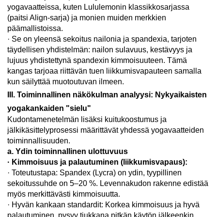
yogavaatteissa, kuten Lululemonin klassikkosarjassa
(paitsi Align-sarja) ja monien muiden merkkien
päämallistoissa.
· Se on yleensä sekoitus nailonia ja spandexia, tarjoten
täydellisen yhdistelmän: nailon sulavuus, kestävyys ja
lujuus yhdistettynä spandexin kimmoisuuteen. Tämä
kangas tarjoaa riittävän tuen liikkumisvapauteen samalla
kun säilyttää muotoutuvan ilmeen.
III. Toiminnallinen näkökulman analyysi: Nykyaikaisten
yogakankaiden "sielu"
Kudontamenetelmän lisäksi kuitukoostumus ja
jälkikäsittelyprosessi määrittävät yhdessä yogavaatteiden
toiminnallisuuden.
a. Ydin toiminnallinen ulottuvuus
· Kimmoisuus ja palautuminen (liikkumisvapaus):
· Toteutustapa: Spandex (Lycra) on ydin, tyypillinen
sekoitussuhde on 5–20 %. Levennakudon rakenne edistää
myös merkittävästi kimmoisuutta.
· Hyvän kankaan standardit: Korkea kimmoisuus ja hyvä
palautuminen, pysyy tiukkana pitkän käytön jälkeenkin.