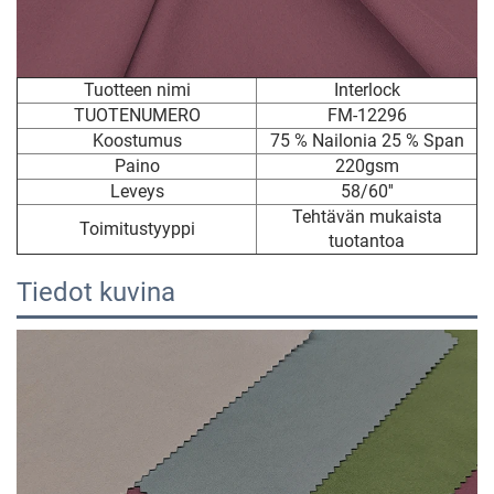
Tuotteen nimi
Interlock
TUOTENUMERO
FM-12296
Koostumus
75 % Nailonia 25 % Span
Paino
220gsm
Leveys
58/60''
Tehtävän mukaista
Toimitustyyppi
tuotantoa
Tiedot kuvina