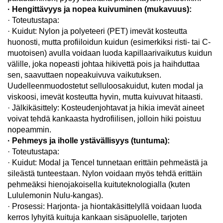
· Hengittävyys ja nopea kuivuminen (mukavuus):
· Toteutustapa:
· Kuidut: Nylon ja polyeteeri (PET) imevät kosteutta
huonosti, mutta profiiloidun kuidun (esimerkiksi risti- tai C-
muotoisen) avulla voidaan luoda kapillaarivaikutus kuidun
välille, joka nopeasti johtaa hikivettä pois ja haihduttaa
sen, saavuttaen nopeakuivuva vaikutuksen.
Uudelleenmuodostetut selluloosakuidut, kuten modal ja
viskoosi, imevät kosteutta hyvin, mutta kuivuvat hitaasti.
· Jälkikäsittely: Kosteudenjohtavat ja hikia imevät aineet
voivat tehdä kankaasta hydrofiilisen, jolloin hiki poistuu
nopeammin.
· Pehmeys ja iholle ystävällisyys (tuntuma):
· Toteutustapa:
· Kuidut: Modal ja Tencel tunnetaan erittäin pehmeästä ja
sileästä tunteestaan. Nylon voidaan myös tehdä erittäin
pehmeäksi hienojakoisella kuituteknologialla (kuten
Lululemonin Nulu-kangas).
· Prosessi: Harjonta- ja hiontakäsittelyllä voidaan luoda
kerros lyhyitä kuituja kankaan sisäpuolelle, tarjoten