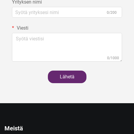
Yrityksen nimi
0/200
Viesti
0/1000
Lähetä
Meistä