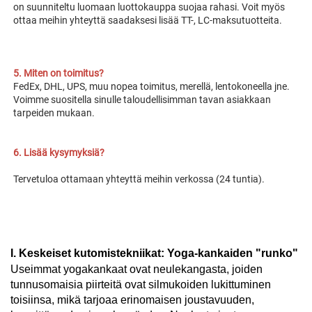
on suunniteltu luomaan 
luottokauppa suojaa rahasi. Voit myös 
ottaa meihin yhteyttä saadaksesi lisää TT-, LC-maksutuotteita. 
5. Miten on toimitus? 
FedEx, DHL, UPS, muu nopea toimitus, merellä, lentokoneella jne. 
Voimme suositella sinulle taloudellisimman tavan asiakkaan 
tarpeiden mukaan. 
6. Lisää kysymyksiä? 
Tervetuloa ottamaan yhteyttä meihin verkossa (24 tuntia). 
I. Keskeiset kutomistekniikat: Yoga-kankaiden "runko"
Useimmat yogakankaat ovat neulekangasta, joiden
tunnusomaisia piirteitä ovat silmukoiden lukittuminen
toisiinsa, mikä tarjoaa erinomaisen joustavuuden,