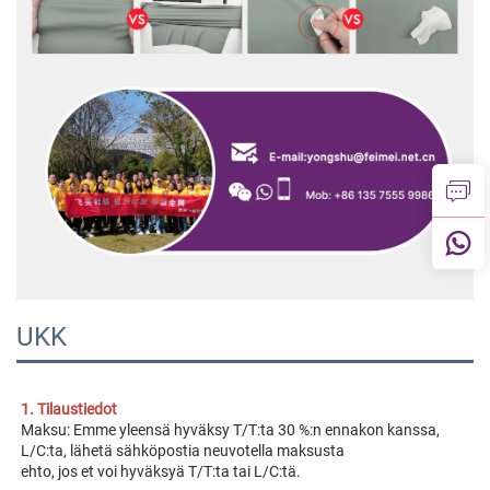
UKK
1. Tilaustiedot 
Maksu: Emme yleensä hyväksy T/T:ta 30 %:n ennakon kanssa, 
L/C:ta, lähetä sähköpostia neuvotella maksusta 
ehto, jos et voi hyväksyä T/T:ta tai L/C:tä. 