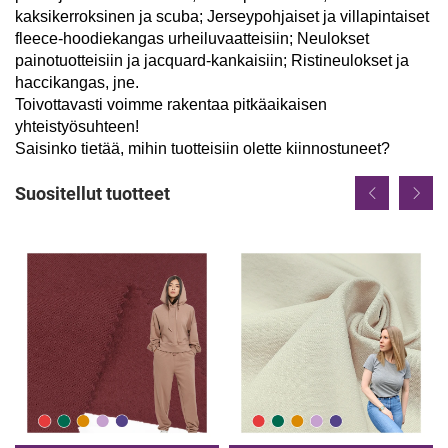
kaksikerroksinen ja scuba; Jerseypohjaiset ja villapintaiset
fleece-hoodiekangas urheiluvaatteisiin; Neulokset
painotuotteisiin ja jacquard-kankaisiin; Ristineulokset ja
haccikangas, jne.
Toivottavasti voimme rakentaa pitkäaikaisen
yhteistyösuhteen!
Saisinko tietää, mihin tuotteisiin olette kiinnostuneet?
Suositellut tuotteet