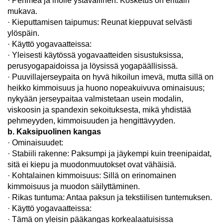
· Pehmeä ja iholle ystävällinen: Kosketus on erittäin
mukava.
· Kieputtamisen taipumus: Reunat kieppuvat selvästi
ylöspäin.
· Käyttö yogavaatteissa:
· Yleisesti käytössä yogavaatteiden sisustuksissa,
perusyogapaidoissa ja löysissä yogapäällisissä.
· Puuvillajerseypaita on hyvä hikoilun imevä, mutta sillä on
heikko kimmoisuus ja huono nopeakuivuva ominaisuus;
nykyään jerseypaitaa valmistetaan usein modalin,
viskoosin ja spandexin sekoituksesta, mikä yhdistää
pehmeyyden, kimmoisuuden ja hengittävyyden.
b. Kaksipuolinen kangas
· Ominaisuudet:
· Stabiili rakenne: Paksumpi ja jäykempi kuin treenipaidat,
sitä ei kiepu ja muodonmuutokset ovat vähäisiä.
· Kohtalainen kimmoisuus: Sillä on erinomainen
kimmoisuus ja muodon säilyttäminen.
· Rikas tuntuma: Antaa paksun ja tekstiilisen tuntemuksen.
· Käyttö yogavaatteissa:
· Tämä on yleisin pääkangas korkealaatuisissa