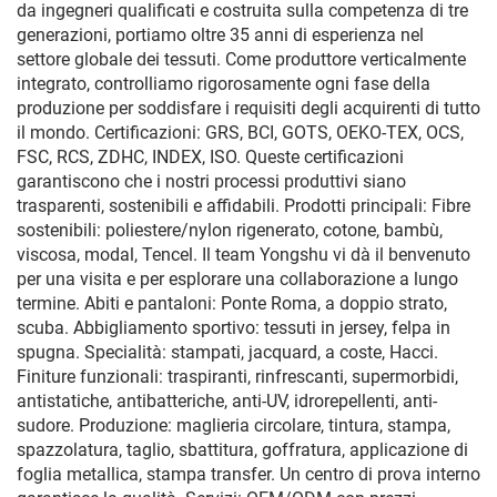
da ingegneri qualificati e costruita sulla competenza di tre
generazioni, portiamo oltre 35 anni di esperienza nel
settore globale dei tessuti. Come produttore verticalmente
integrato, controlliamo rigorosamente ogni fase della
produzione per soddisfare i requisiti degli acquirenti di tutto
il mondo. Certificazioni: GRS, BCI, GOTS, OEKO-TEX, OCS,
FSC, RCS, ZDHC, INDEX, ISO. Queste certificazioni
garantiscono che i nostri processi produttivi siano
trasparenti, sostenibili e affidabili. Prodotti principali: Fibre
sostenibili: poliestere/nylon rigenerato, cotone, bambù,
viscosa, modal, Tencel. Il team Yongshu vi dà il benvenuto
per una visita e per esplorare una collaborazione a lungo
termine. Abiti e pantaloni: Ponte Roma, a doppio strato,
scuba. Abbigliamento sportivo: tessuti in jersey, felpa in
spugna. Specialità: stampati, jacquard, a coste, Hacci.
Finiture funzionali: traspiranti, rinfrescanti, supermorbidi,
antistatiche, antibatteriche, anti-UV, idrorepellenti, anti-
sudore. Produzione: maglieria circolare, tintura, stampa,
spazzolatura, taglio, sbattitura, goffratura, applicazione di
foglia metallica, stampa transfer. Un centro di prova interno