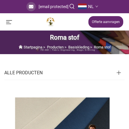
NL
[email protected]
Offerte aanvragen
Roma stof
Startpagina
>
Producten
>
Basiskleding
>
Roma stof
ALLE PRODUCTEN