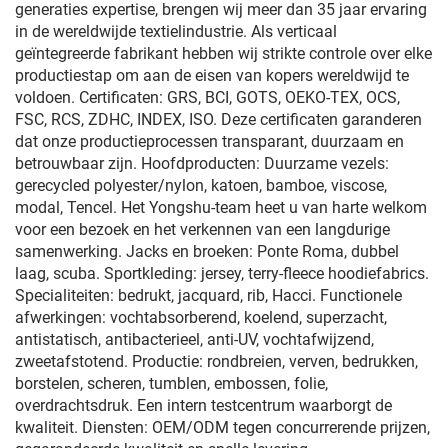
generaties expertise, brengen wij meer dan 35 jaar ervaring
in de wereldwijde textielindustrie. Als verticaal
geïntegreerde fabrikant hebben wij strikte controle over elke
productiestap om aan de eisen van kopers wereldwijd te
voldoen. Certificaten: GRS, BCI, GOTS, OEKO-TEX, OCS,
FSC, RCS, ZDHC, INDEX, ISO. Deze certificaten garanderen
dat onze productieprocessen transparant, duurzaam en
betrouwbaar zijn. Hoofdproducten: Duurzame vezels:
gerecycled polyester/nylon, katoen, bamboe, viscose,
modal, Tencel. Het Yongshu-team heet u van harte welkom
voor een bezoek en het verkennen van een langdurige
samenwerking. Jacks en broeken: Ponte Roma, dubbel
laag, scuba. Sportkleding: jersey, terry-fleece hoodiefabrics.
Specialiteiten: bedrukt, jacquard, rib, Hacci. Functionele
afwerkingen: vochtabsorberend, koelend, superzacht,
antistatisch, antibacterieel, anti-UV, vochtafwijzend,
zweetafstotend. Productie: rondbreien, verven, bedrukken,
borstelen, scheren, tumblen, embossen, folie,
overdrachtsdruk. Een intern testcentrum waarborgt de
kwaliteit. Diensten: OEM/ODM tegen concurrerende prijzen,