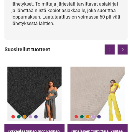
lähetykset. Toimittaja järjestää tarvittavat asiakirjat
ja lähettää niistä kopiot asiakkaalle, joka suorittaa
loppumaksun. Laatutaattius on voimassa 60 päivää
lähetyksestä lähtien.
Suositellut tuotteet
Korkealaatuinen monivärinen
Kiinalainen toimittaja, kiinteä