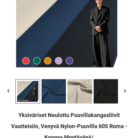
Yksiväriset Neulottu Puuvillakangasliivit
Vaatteisiin, Venyvä Nylon-Puuvilla 60S Roma -
Kangas Myytävänä/