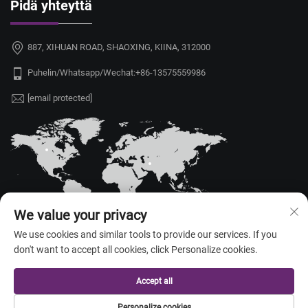
Pidä yhteyttä
887, XIHUAN ROAD, SHAOXING, KIINA, 312000
Puhelin/Whatsapp/Wechat:
+86-13575559986
[email protected]
We value your privacy
We use cookies and similar tools to provide our services. If you
don't want to accept all cookies, click Personalize cookies.
Tekijänoikeus © 2026 China Shaoxing Yongshu Trade Co., Ltd. Kaikki
oikeudet pidätetty. —
Tietosuojakäytäntö
Accept all
Personalize cookies