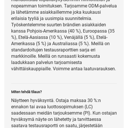
nopeamman toimituksen. Tarjoamme ODM-palvelua
ja lähetämme asiakkaillemme joka kuukausi
erilaisia tyyliä ja uusimpia suunnitelmia.
Työskentelemme suurten brändien asiakkaiden
kanssa Pohjois-Amerikassa (40 %), Euroopassa (35
%), Etelä-Aasiassa (10 %), Venäjällä (5 %), Etelä-
Amerikassa (5 %) ja Australiassa (5 %). Meillä on
standardoitujen testausraporttien sarja eri
markkinoille. Meillä on runsaasti kokemusta
laadukkaan palvelun tarjoamisesta
vähittäiskauppiaille. Voimme antaa laatuvarauksen.
Miten tehdä tilaus?
Näytteen hyväksyntä. Ostaja maksaa 30 %:n
ennakon tai avaa luottosopimuksen (LC)
saadessaan meidän tarjouksemme (PI). Kun ostajan
hyväksymä näyte on lähetetty ja tarvittaessa
saatava testausraportti on saatu, järjestetään