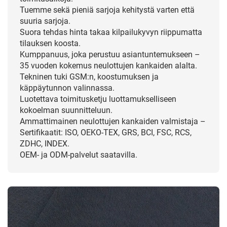
Tuemme sekä pieniä sarjoja kehitystä varten että
suuria sarjoja.
Suora tehdas hinta takaa kilpailukyvyn riippumatta
tilauksen koosta.
Kumppanuus, joka perustuu asiantuntemukseen –
35 vuoden kokemus neulottujen kankaiden alalta.
Tekninen tuki GSM:n, koostumuksen ja
käppäytunnon valinnassa.
Luotettava toimitusketju luottamukselliseen
kokoelman suunnitteluun.
Ammattimainen neulottujen kankaiden valmistaja –
Sertifikaatit: ISO, OEKO-TEX, GRS, BCI, FSC, RCS,
ZDHC, INDEX.
OEM- ja ODM-palvelut saatavilla.