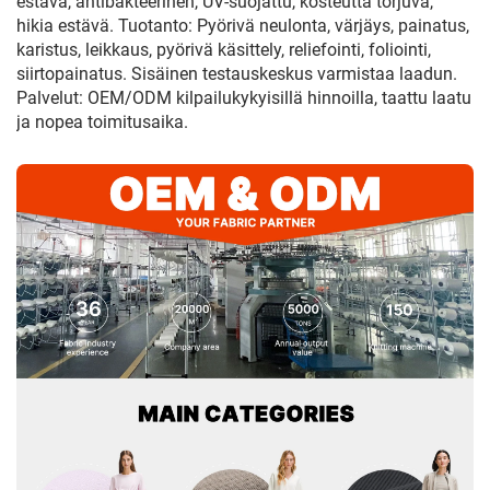
estävä, antibakteerinen, UV-suojattu, kosteutta torjuva,
hikia estävä. Tuotanto: Pyörivä neulonta, värjäys, painatus,
karistus, leikkaus, pyörivä käsittely, reliefointi, foliointi,
siirtopainatus. Sisäinen testauskeskus varmistaa laadun.
Palvelut: OEM/ODM kilpailukykyisillä hinnoilla, taattu laatu
ja nopea toimitusaika.