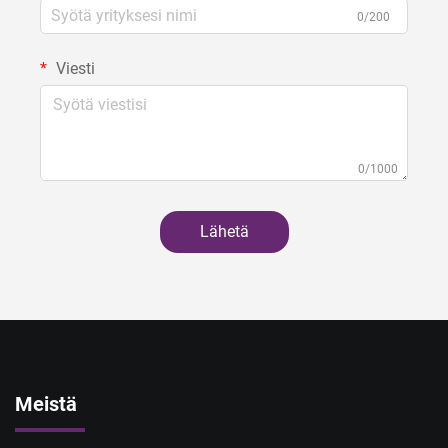
0/200
Viesti
0/1000
Lähetä
Meistä