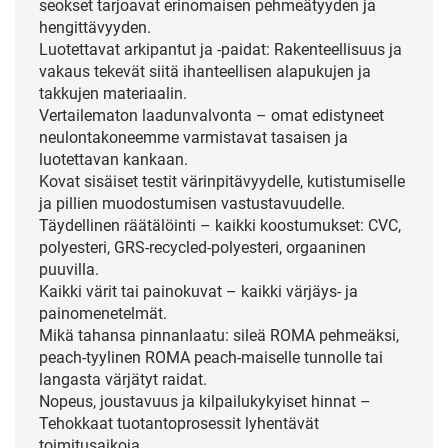
seokset tarjoavat erinomaisen pehmeätyyden ja
hengittävyyden.
Luotettavat arkipantut ja -paidat: Rakenteellisuus ja
vakaus tekevät siitä ihanteellisen alapukujen ja
takkujen materiaalin.
Vertailematon laadunvalvonta – omat edistyneet
neulontakoneemme varmistavat tasaisen ja
luotettavan kankaan.
Kovat sisäiset testit värinpitävyydelle, kutistumiselle
ja pillien muodostumisen vastustavuudelle.
Täydellinen räätälöinti – kaikki koostumukset: CVC,
polyesteri, GRS-recycled-polyesteri, orgaaninen
puuvilla.
Kaikki värit tai painokuvat – kaikki värjäys- ja
painomenetelmät.
Mikä tahansa pinnanlaatu: sileä ROMA pehmeäksi,
peach-tyylinen ROMA peach-maiselle tunnolle tai
langasta värjätyt raidat.
Nopeus, joustavuus ja kilpailukykyiset hinnat –
Tehokkaat tuotantoprosessit lyhentävät
toimitusaikoja.