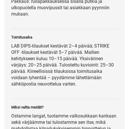
Pakkaus: rullapakkauksessa sisällä putkia ja
ulkopuolella muovipussit tai asiakkaan pyynnön
mukaan.
Toimitusaika
LAB DIPS-tilaukset kestävät 2–4 päivää; STRIKE
OFF -tilaukset kestävät 5–7 päivää. Mallien
kehitykseen kuluu 10–15 päivää. Yksivärinen
värjäys: 20–25 päivää. Tulostettu kuviointi: 25–30
päivää. Kiireellisissä tilauksissa toimitusaika
voidaan lyhentää – pyydämme lähettämään
sähköpostia neuvottelua varten.
Miksi valita meidät?
Ostamme langat, tuotamme valkosukkaan kankaan
sekä värjäämme tai tulostamme sen itse, mikä
mahdollistaa kilpailukykyisemmin hinnoittelun ja