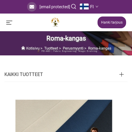
FI
[email protected]
Hanki tarjous
Roma-kangas
Kotisivu
>
Tuotteet
>
Perusmyynti
>
Roma-kangas
KAIKKI TUOTTEET