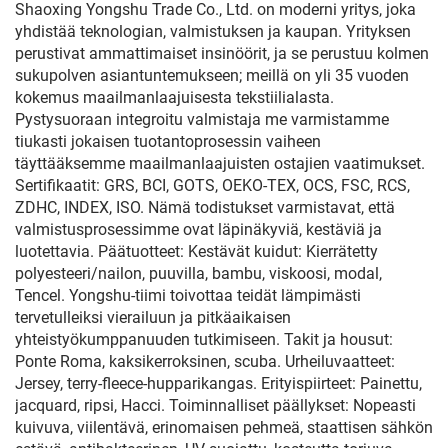
Shaoxing Yongshu Trade Co., Ltd. on moderni yritys, joka
yhdistää teknologian, valmistuksen ja kaupan. Yrityksen
perustivat ammattimaiset insinöörit, ja se perustuu kolmen
sukupolven asiantuntemukseen; meillä on yli 35 vuoden
kokemus maailmanlaajuisesta tekstiilialasta.
Pystysuoraan integroitu valmistaja me varmistamme
tiukasti jokaisen tuotantoprosessin vaiheen
täyttääksemme maailmanlaajuisten ostajien vaatimukset.
Sertifikaatit: GRS, BCI, GOTS, OEKO-TEX, OCS, FSC, RCS,
ZDHC, INDEX, ISO. Nämä todistukset varmistavat, että
valmistusprosessimme ovat läpinäkyviä, kestäviä ja
luotettavia. Päätuotteet: Kestävät kuidut: Kierrätetty
polyesteeri/nailon, puuvilla, bambu, viskoosi, modal,
Tencel. Yongshu-tiimi toivottaa teidät lämpimästi
tervetulleiksi vierailuun ja pitkäaikaisen
yhteistyökumppanuuden tutkimiseen. Takit ja housut:
Ponte Roma, kaksikerroksinen, scuba. Urheiluvaatteet:
Jersey, terry-fleece-hupparikangas. Erityispiirteet: Painettu,
jacquard, ripsi, Hacci. Toiminnalliset päällykset: Nopeasti
kuivuva, viilentävä, erinomaisen pehmeä, staattisen sähkön