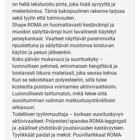
on hellä teksturoitu pinta, joka lisää syvyyttä ja
mielenkiintoa. Tämä kaksipuolinen rakenne tarjoaa
sekä tyylin että toimivuuden.
Shape ROMA on huomattavasti kestävämpi ja
muodon säilyttävämpi kuin tavallisesti käytetyt
jerseykankaat. Vaatteet näyttävät paremmoilta
ripustettuna ja säilyttävät muotonsa toistuvan
käytön ja pesun jälkeenkin.
Koko päivän mukavuus ja suorituskyky –
luonnollisen pehmeä, erinomaisen hengittävä ja
loistavasti liikuva materiaali, joka seuraa kehoa.
Kun se sekoitetaan polyesteeriin, siitä tulee
kosteutta poistava voimamies aktiivivaatteisiin.
Luonnollisesti taittumaton, mikä tekee siitä
suosituimman valinnan matkustusystävällisiin
arkiasuun.
Todellinen tyylinmuuttaja – korkean suorituskyvyn
aktiivivaatteet: Polyesteri/spandex-ROMA-leggingsit
ja -päälliset yhdistävät joustavuuden kestävyyteen.
Tyylikkäät paidat ja mekot: Puuvillarikkaat ROMA-