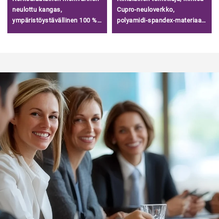
neulottu kangas,
Cupro-neuloverkko,
ympäristöystävällinen 100 %
polyamidi-spandex-materiaali,
modalispandex jersey -
kuparinen sukelluspuukko,
kangas alusvaatteisiin/
tekstiilipuku