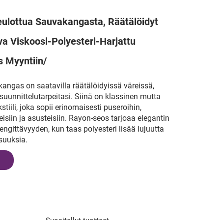
eulottua Sauvakangasta, Räätälöidyt
va Viskoosi-Polyesteri-Harjattu
 Myyntiin/
kangas on saatavilla räätälöidyissä väreissä,
suunnittelutarpeitasi. Siinä on klassinen mutta
tiili, joka sopii erinomaisesti puseroihin,
siin ja asusteisiin. Rayon-seos tarjoaa elegantin
ngittävyyden, kun taas polyesteri lisää lujuutta
suuksia.