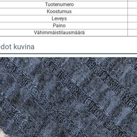
Tuotenumero
Koostumus
Leveys
Paino
Vähimmäistilausmäärä
edot kuvina