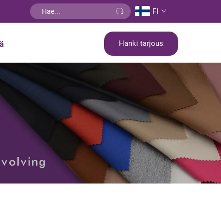
FI
Hanki tarjous
tä