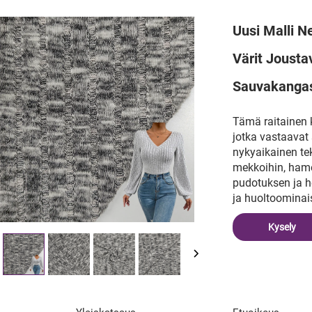
Uusi Malli N
Värit Jousta
Sauvakangas
Tämä raitainen 
jotka vastaavat 
nykyaikainen teks
mekkoihin, hamei
pudotuksen ja he
ja huoltoominai
Kysely