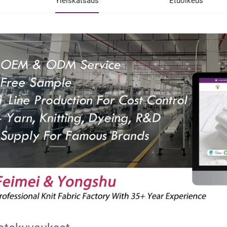
Yleiskatsaus
Etuoikeus