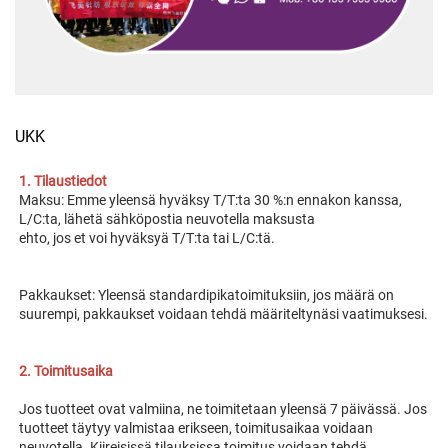
UKK
1. Tilaustiedot 
Maksu: Emme yleensä hyväksy T/T:ta 30 %:n ennakon kanssa, 
L/C:ta, lähetä sähköpostia neuvotella maksusta 
ehto, jos et voi hyväksyä T/T:ta tai L/C:tä. 
Pakkaukset: Yleensä standardipikatoimituksiin, jos määrä on 
suurempi, pakkaukset voidaan tehdä määriteltynäsi vaatimuksesi. 
2. Toimitusaika 
Jos tuotteet ovat valmiina, ne toimitetaan yleensä 7 päivässä. Jos 
tuotteet täytyy valmistaa erikseen, toimitusaikaa voidaan 
neuvotella. Kiireisissä tilauksissa toimitus voidaan tehdä 