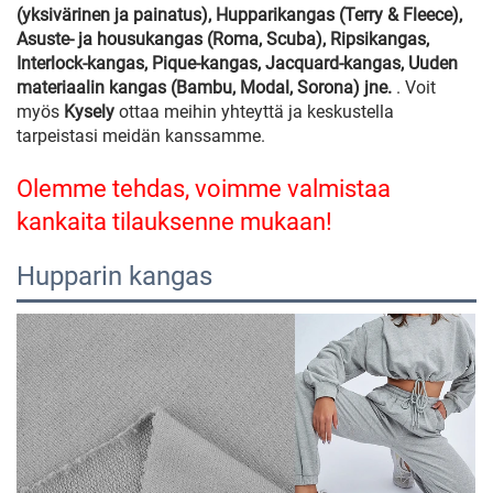
(yksivärinen ja painatus), Hupparikangas (Terry & Fleece),
Asuste- ja housukangas (Roma, Scuba), Ripsikangas,
Interlock-kangas, Pique-kangas, Jacquard-kangas, Uuden
materiaalin kangas (Bambu, Modal, Sorona) jne.
. Voit
myös
Kysely
ottaa meihin yhteyttä ja keskustella
tarpeistasi meidän kanssamme.
Olemme tehdas, voimme valmistaa
kankaita tilauksenne mukaan!
Hupparin kangas