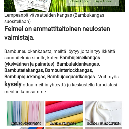
Lempeänpäivävaatteiden kangas (Bambukangas
suositellaan)
Feimei on ammattitaitoinen neulosten
valmistaja.
Bambuneulokankaasta, meiltä löytyy joitain tyylikkäitä
suunnitelmia sinulle, kuten
Bambujerseikangas
(yksivärinen ja painatus), Bambulaidankangas,
Bambuteriakangas, Bambuinterlockkangas,
Bambupiquekangas, Bambujacquardkangas
. Voit myös
kysely
ottaa meihin yhteyttä ja keskustella tarpeistasi
meidän kanssamme.