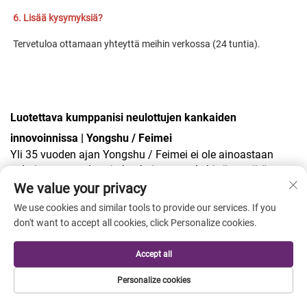
6. Lisää kysymyksiä? 
Tervetuloa ottamaan yhteyttä meihin verkossa (24 tuntia). 
Luotettava kumppanisi neulottujen kankaiden
innovoinnissa | Yongshu / Feimei
Yli 35 vuoden ajan Yongshu / Feimei ei ole ainoastaan
valmistanut neulottuja kankaita, vaan kehittänyt niitä.
Ammattitaitoisena, pystyyn integroituna neulottujen
We value your privacy
kankaiden valmistajana yhdistämme luovat visiot ja
We use cookies and similar tools to provide our services. If you
kaupallisesti menestyvän, laadukkaan tuotteen.
don't want to accept all cookies, click Personalize cookies.
Ymmärrämme, että oikea kangas on vaatteen sielu – se
tekee siitä kauniin ulkonäköisen, mukavan tuntuisen ja
Accept all
virheetöntä suorituskykyä.
Pikamuodin ja monimutkaisten toimitusketjujen
Personalize cookies
maailmassa tarjoamme yksinkertaisemman ja paremman
ratkaisun: suoran pääsyn tehtaaseen, joka yhdistää