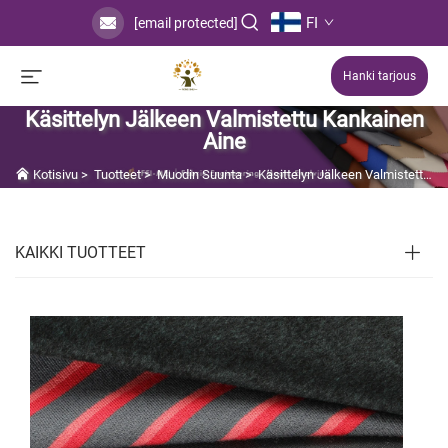
FI
[email protected]
Hanki tarjous
Käsittelyn Jälkeen Valmistettu Kankainen
Aine
Kotisivu
>
Tuotteet
>
Muodin Suunta
>
Käsittelyn Jälkeen Valmistettu Kankainen Aine
KAIKKI TUOTTEET