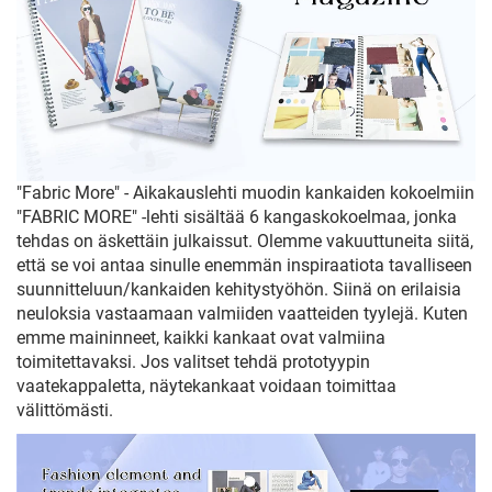
"Fabric More" - Aikakauslehti muodin kankaiden kokoelmiin
"FABRIC MORE" -lehti sisältää 6 kangaskokoelmaa, jonka
tehdas on äskettäin julkaissut. Olemme vakuuttuneita siitä,
että se voi antaa sinulle enemmän inspiraatiota tavalliseen
suunnitteluun/kankaiden kehitystyöhön. Siinä on erilaisia
neuloksia vastaamaan valmiiden vaatteiden tyylejä. Kuten
emme maininneet, kaikki kankaat ovat valmiina
toimitettavaksi. Jos valitset tehdä prototyypin
vaatekappaletta, näytekankaat voidaan toimittaa
välittömästi.