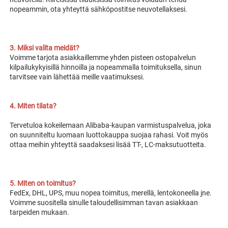
nopeammin, ota yhteyttä sähköpostitse neuvotellaksesi. 
3. Miksi valita meidät? 
Voimme tarjota asiakkaillemme yhden pisteen ostopalvelun 
kilpailukykyisillä hinnoilla ja nopeammalla toimituksella, sinun 
tarvitsee vain lähettää meille vaatimuksesi. 
4. Miten tilata? 
Tervetuloa kokeilemaan Alibaba-kaupan varmistuspalvelua, joka 
on suunniteltu luomaan 
luottokauppa suojaa rahasi. Voit myös 
ottaa meihin yhteyttä saadaksesi lisää TT-, LC-maksutuotteita. 
5. Miten on toimitus? 
FedEx, DHL, UPS, muu nopea toimitus, merellä, lentokoneella jne. 
Voimme suositella sinulle taloudellisimman tavan asiakkaan 
tarpeiden mukaan. 