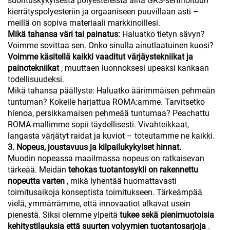
suorituskykyisestä polyestereistä aina GRS-sertifioituun
kierrätyspolyesteriin ja orgaaniseen puuvillaan asti –
meillä on sopiva materiaali markkinoillesi.
Mikä tahansa väri tai painatus:
Haluatko tietyn sävyn?
Voimme sovittaa sen. Onko sinulla ainutlaatuinen kuosi?
Voimme käsitellä kaikki vaaditut värjäystekniikat ja
painotekniikat
, muuttaen luonnoksesi upeaksi kankaan
todellisuudeksi.
Mikä tahansa päällyste: Haluatko äärimmäisen pehmeän
tuntuman? Kokeile harjattua ROMA:amme. Tarvitsetko
hienoa, persikkamaisen pehmeää tuntumaa? Peachattu
ROMA-mallimme sopii täydellisesti. Vivahteikkaat,
langasta värjätyt raidat ja kuviot – toteutamme ne kaikki.
3. Nopeus, joustavuus ja kilpailukykyiset hinnat.
Muodin nopeassa maailmassa nopeus on ratkaisevan
tärkeää. Meidän
tehokas tuotantosykli on rakennettu
nopeutta varten
, mikä lyhentää huomattavasti
toimitusaikoja konseptista toimitukseen. Tärkeämpää
vielä, ymmärrämme, että innovaatiot alkavat usein
pienestä. Siksi olemme ylpeitä
tukee sekä pienimuotoisia
kehitystilauksia että suurten volyymien tuotantosarjoja
.