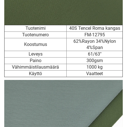
Tuotenimi
40S Tencel Roma kangas
Tuotenumero
FM-12795
62%Rayon 34%Nylon
Koostumus
4%Span
Leveys
61/63"
Paino
300gsm
Vähimmäistilausmäärä
1000 kg
Käyttö
Vaatteet