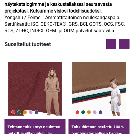
näytekatalogimme ja keskustellaksesi seuraavasta
projekstasi. Kutsumme visiosi todellisuudeksi.
Yongshu / Feimei - Ammattitaitoinen neulekangaspaja.
Sertifikaatit: ISO, OEKO-TEX®, GRS, BCI, GOTS, OCS, FSC,
RCS, ZDHC, INDEX. OEM- ja ODM-palvelut saatavilla.
Suositellut tuotteet
Tehtaan tukku myy neulottua
Tukkuhintaan neulottu 100 %
putkittua villapuuhevilla-
bambimateriaalinen kangas