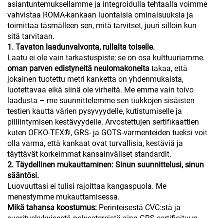
asiantuntemuksellamme ja integroidulla tehtaalla voimme
vahvistaa ROMA-kankaan luontaisia ominaisuuksia ja
toimittaa täsmälleen sen, mitä tarvitset, juuri silloin kun
sitä tarvitaan.
1. Tavaton laadunvalvonta, rullalta toiselle.
Laatu ei ole vain tarkastuspiste; se on osa kulttuuriamme.
oman parven edistyneitä neulomakoneita
takaa, että
jokainen tuotettu metri kanketta on yhdenmukaista,
luotettavaa eikä siinä ole virheitä. Me emme vain toivo
laadusta – me suunnittelemme sen tiukkojen sisäisten
testien kautta värien pysyvyydelle, kutistumiselle ja
pilliintymisen kestävyydelle. Arvostettujen sertifikaattien
kuten OEKO-TEX®, GRS- ja GOTS-varmenteiden tueksi voit
olla varma, että kankaat ovat turvallisia, kestäviä ja
täyttävät korkeimmat kansainväliset standardit.
2. Täydellinen mukauttaminen: Sinun suunnittelusi, sinun
sääntösi.
Luovuuttasi ei tulisi rajoittaa kangaspuola. Me
menestymme mukauttamisessa.
Mikä tahansa koostumus:
Perinteisestä CVC:stä ja