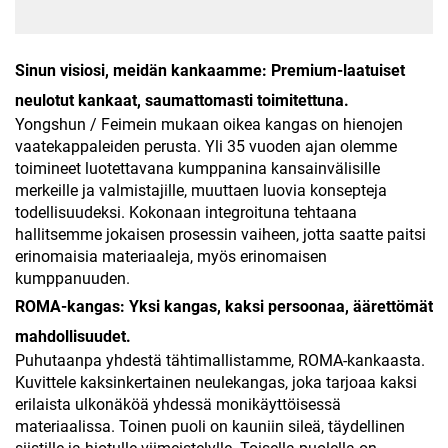
Sinun visiosi, meidän kankaamme: Premium-laatuiset
neulotut kankaat, saumattomasti toimitettuna.
Yongshun / Feimein mukaan oikea kangas on hienojen
vaatekappaleiden perusta. Yli 35 vuoden ajan olemme
toimineet luotettavana kumppanina kansainvälisille
merkeille ja valmistajille, muuttaen luovia konsepteja
todellisuudeksi. Kokonaan integroituna tehtaana
hallitsemme jokaisen prosessin vaiheen, jotta saatte paitsi
erinomaisia materiaaleja, myös erinomaisen
kumppanuuden.
ROMA-kangas: Yksi kangas, kaksi persoonaa, äärettömät
mahdollisuudet.
Puhutaanpa yhdestä tähtimallistamme, ROMA-kankaasta.
Kuvittele kaksinkertainen neulekangas, joka tarjoaa kaksi
erilaista ulkonäköä yhdessä monikäyttöisessä
materiaalissa. Toinen puoli on kauniin sileä, täydellinen