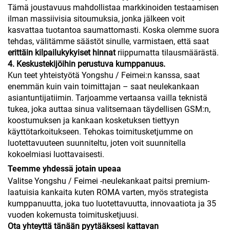
Tämä joustavuus mahdollistaa markkinoiden testaamisen
ilman massiivisia sitoumuksia, jonka jälkeen voit
kasvattaa tuotantoa saumattomasti. Koska olemme suora
tehdas, välitämme säästöt sinulle, varmistaen, että saat
erittäin kilpailukykyiset hinnat
riippumatta tilausmäärästä.
4. Keskustekijöihin perustuva kumppanuus.
Kun teet yhteistyötä Yongshu / Feimei:n kanssa, saat
enemmän kuin vain toimittajan – saat neulekankaan
asiantuntijatiimin. Tarjoamme vertaansa vailla teknistä
tukea, joka auttaa sinua valitsemaan täydellisen GSM:n,
koostumuksen ja kankaan kosketuksen tiettyyn
käyttötarkoitukseen. Tehokas toimitusketjumme on
luotettavuuteen suunniteltu, joten voit suunnitella
kokoelmiasi luottavaisesti.
Teemme yhdessä jotain upeaa
Valitse Yongshu / Feimei -neulekankaat paitsi premium-
laatuisia kankaita kuten ROMA varten, myös strategista
kumppanuutta, joka tuo luotettavuutta, innovaatiota ja 35
vuoden kokemusta toimitusketjuusi.
Ota yhteyttä tänään pyytääksesi kattavan