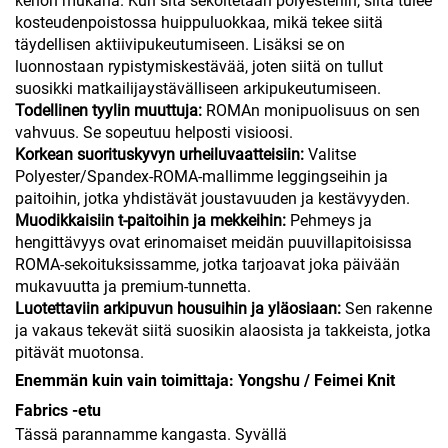
kehon mukana. Kun sitä sekoitetaan polyesteriin, siitä tulee
kosteudenpoistossa huippuluokkaa, mikä tekee siitä
täydellisen aktiivipukeutumiseen. Lisäksi se on
luonnostaan rypistymiskestävää, joten siitä on tullut
suosikki matkailijaystävälliseen arkipukeutumiseen.
Todellinen tyylin muuttuja:
ROMAn monipuolisuus on sen
vahvuus. Se sopeutuu helposti visioosi.
Korkean suorituskyvyn urheiluvaatteisiin:
Valitse
Polyester/Spandex-ROMA-mallimme leggingseihin ja
paitoihin, jotka yhdistävät joustavuuden ja kestävyyden.
Muodikkaisiin t-paitoihin ja mekkeihin:
Pehmeys ja
hengittävyys ovat erinomaiset meidän puuvillapitoisissa
ROMA-sekoituksissamme, jotka tarjoavat joka päivään
mukavuutta ja premium-tunnetta.
Luotettaviin arkipuvun housuihin ja yläosiaan:
Sen rakenne
ja vakaus tekevät siitä suosikin alaosista ja takkeista, jotka
pitävät muotonsa.
Enemmän kuin vain toimittaja: Yongshu / Feimei Knit
Fabrics -etu
Tässä parannamme kangasta. Syvällä