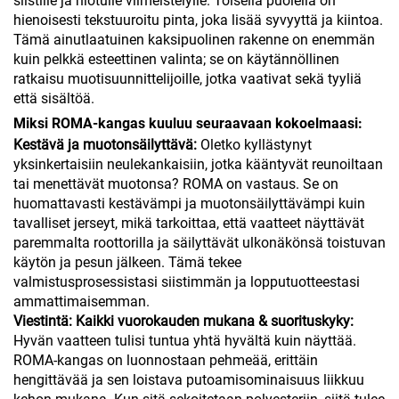
siistille ja hiotulle viimeistelylle. Toisella puolella on
hienoisesti tekstuuroitu pinta, joka lisää syvyyttä ja kiintoa.
Tämä ainutlaatuinen kaksipuolinen rakenne on enemmän
kuin pelkkä esteettinen valinta; se on käytännöllinen
ratkaisu muotisuunnittelijoille, jotka vaativat sekä tyyliä
että sisältöä.
Miksi ROMA-kangas kuuluu seuraavaan kokoelmaasi:
Kestävä ja muotonsäilyttävä:
Oletko kyllästynyt
yksinkertaisiin neulekankaisiin, jotka kääntyvät reunoiltaan
tai menettävät muotonsa? ROMA on vastaus. Se on
huomattavasti kestävämpi ja muotonsäilyttävämpi kuin
tavalliset jerseyt, mikä tarkoittaa, että vaatteet näyttävät
paremmalta roottorilla ja säilyttävät ulkonäkönsä toistuvan
käytön ja pesun jälkeen. Tämä tekee
valmistusprosessistasi siistimmän ja lopputuotteestasi
ammattimaisemman.
Viestintä: Kaikki vuorokauden mukana & suorituskyky:
Hyvän vaatteen tulisi tuntua yhtä hyvältä kuin näyttää.
ROMA-kangas on luonnostaan pehmeää, erittäin
hengittävää ja sen loistava putoamisominaisuus liikkuu