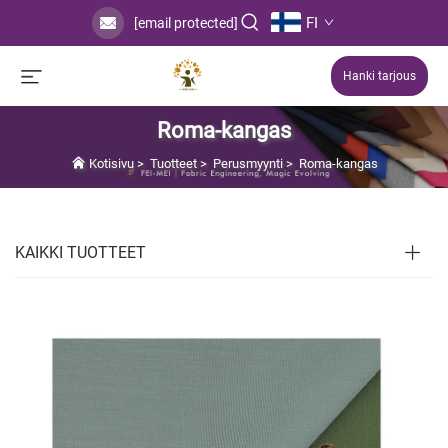
FI
[email protected]
Hanki tarjous
Roma-kangas
Kotisivu
>
Tuotteet
>
Perusmyynti
>
Roma-kangas
KAIKKI TUOTTEET