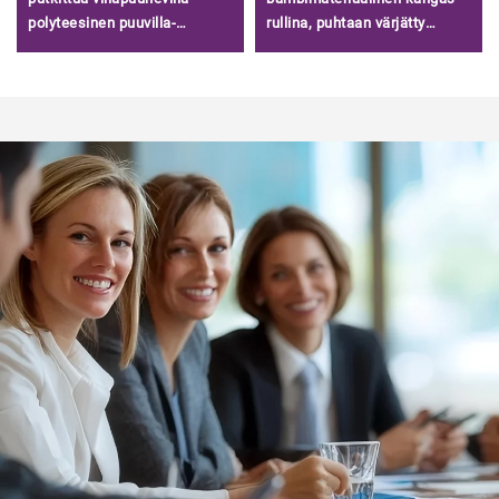
polyteesinen puuvilla-
rullina, puhtaan värjätty
aineistoa terry-puuhevilla
venytysbambi jerseypinta t-
huppareihin
paitoihin