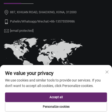
887, XIHUAN ROAD, SHAOXING, KIINA, 312000
Puhelin/Whatsapp/Wechat:
+86-13575559986
[email protected]
We value your privacy
We use cookies and similar tools to provide our services. If you
don't want to accept all cookies, click Personalize cookies.
Tekijänoikeus © 2026 China Shaoxing Yongshu Trade Co., Ltd. Kaikki
oikeudet pidätetty. —
Tietosuojakäytäntö
Accept all
Personalize cookies