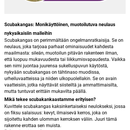
Scubakangas: Monikäyttöinen, muotoilutuva neulaus
nykyaikaisiin malleihin
Scubakangas on perimmältään ongelmanratkaisija. Se on
neulaus, joka tarjoaa parhaat ominaisuudet kahdesta
maailmasta: sileän, muotoilun pitävän rakenteen ilman,
että luopuu mukavuudesta tai liikkumisvapaudesta. Vaikka
sen nimi juontaa juurensa sukelluspuvun käytöstä,
nykyään scubakangas on tähtinaso muodissa,
urheiluvaatteissa ja niiden ulkopuolellakin. Se on avain
vaatteisiin, jotka näyttävät siisteiltä ja ammattimaisilta,
mutta tuntuvat erittäin mukavilta päällä.
Mikä tekee scubakankaastamme erityisen?
Kuvittele scubakangas kaksinkertaiseksi neulokseksi, jossa
on fiksu salaisuus: kevyt, ilmaisevä kerros, joka on
sijoitettu kahden ulomman kerroksen väliin. Juuri tämä
rakenne erottaa sen muista.