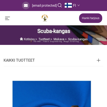
FI
[email protected]
Hanki tarjous
Scuba-kangas
Kotisivu
>
Tuotteet
>
Mukava
>
Scuba-kangas
KAIKKI TUOTTEET