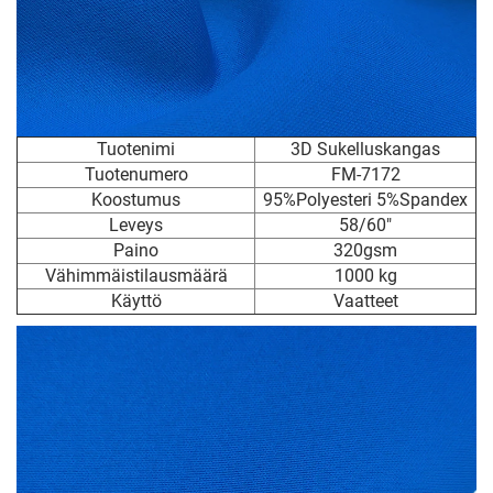
Tuotenimi
3D Sukelluskangas
Tuotenumero
FM-7172
Koostumus
95%Polyesteri 5%Spandex
Leveys
58/60"
Paino
320gsm
Vähimmäistilausmäärä
1000 kg
Käyttö
Vaatteet