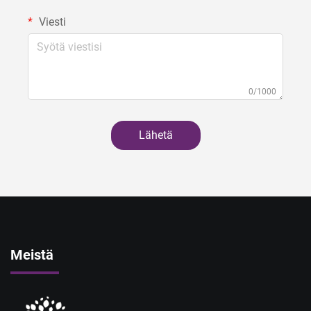
Viesti
0/1000
Lähetä
Meistä