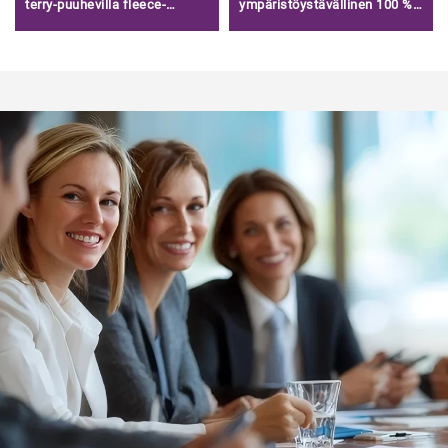
terry-puuhevilla fleece-
ympäristöystävällinen 100 %
aineistosta, korkealaatuinen
modalispandex jersey -
pehmeä puuvilla-terry-
kangas alusvaatteisiin/
puuhevilla myyntiin/