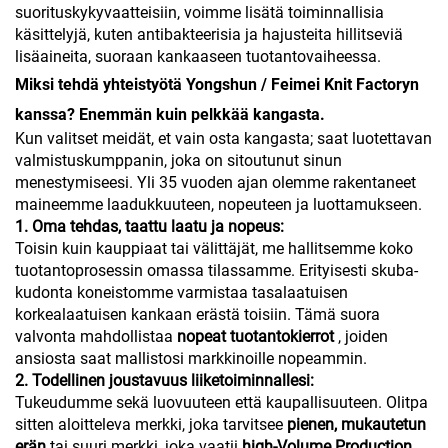
suorituskykyvaatteisiin, voimme lisätä toiminnallisia
käsittelyjä, kuten antibakteerisia ja hajusteita hillitseviä
lisäaineita, suoraan kankaaseen tuotantovaiheessa.
Miksi tehdä yhteistyötä Yongshun / Feimei Knit Factoryn
kanssa? Enemmän kuin pelkkää kangasta.
Kun valitset meidät, et vain osta kangasta; saat luotettavan
valmistuskumppanin, joka on sitoutunut sinun
menestymiseesi. Yli 35 vuoden ajan olemme rakentaneet
maineemme laadukkuuteen, nopeuteen ja luottamukseen.
1. Oma tehdas, taattu laatu ja nopeus:
Toisin kuin kauppiaat tai välittäjät, me hallitsemme koko
tuotantoprosessin omassa tilassamme. Erityisesti skuba-
kudonta koneistomme varmistaa tasalaatuisen
korkealaatuisen kankaan erästä toisiin. Tämä suora
valvonta mahdollistaa
nopeat tuotantokierrot
, joiden
ansiosta saat mallistosi markkinoille nopeammin.
2. Todellinen joustavuus liiketoiminnallesi:
Tukeudumme sekä luovuuteen että kaupallisuuteen. Olitpa
sitten aloitteleva merkki, joka tarvitsee
pienen, mukautetun
erän
tai suuri merkki, joka vaatii
high-Volume Production
,