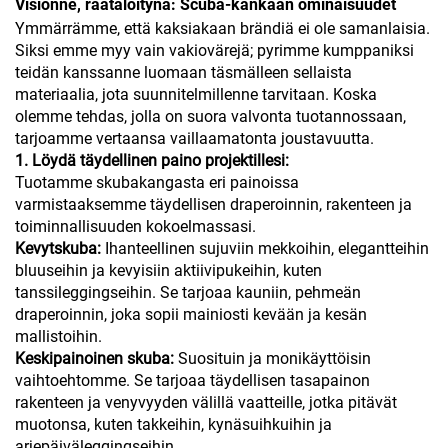
Visionne, räätälöitynä: Scuba-kankaan ominaisuudet
Ymmärrämme, että kaksiakaan brändiä ei ole samanlaisia.
Siksi emme myy vain vakiovärejä; pyrimme kumppaniksi
teidän kanssanne luomaan täsmälleen sellaista
materiaalia, jota suunnitelmillenne tarvitaan. Koska
olemme tehdas, jolla on suora valvonta tuotannossaan,
tarjoamme vertaansa vaillaamatonta joustavuutta.
1. Löydä täydellinen paino projektillesi:
Tuotamme skubakangasta eri painoissa
varmistaaksemme täydellisen draperoinnin, rakenteen ja
toiminnallisuuden kokoelmassasi.
Kevytskuba:
Ihanteellinen sujuviin mekkoihin, elegantteihin
bluuseihin ja kevyisiin aktiivipukeihin, kuten
tanssileggingseihin. Se tarjoaa kauniin, pehmeän
draperoinnin, joka sopii mainiosti kevään ja kesän
mallistoihin.
Keskipainoinen skuba:
Suosituin ja monikäyttöisin
vaihtoehtomme. Se tarjoaa täydellisen tasapainon
rakenteen ja venyvyyden välillä vaatteille, jotka pitävät
muotonsa, kuten takkeihin, kynäsuihkuihin ja
arjepäiväleggingseihin.