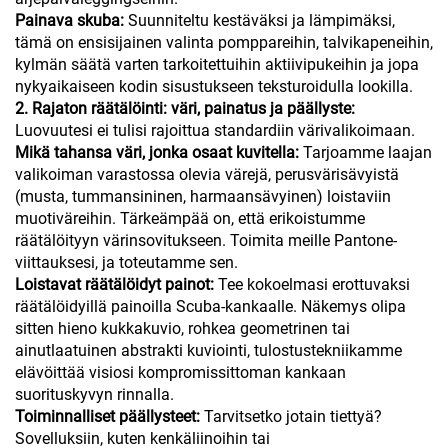
Painava skuba:
Suunniteltu kestäväksi ja lämpimäksi,
tämä on ensisijainen valinta pomppareihin, talvikapeneihin,
kylmän säätä varten tarkoitettuihin aktiivipukeihin ja jopa
nykyaikaiseen kodin sisustukseen teksturoidulla lookilla.
2. Rajaton räätälöinti: väri, painatus ja päällyste:
Luovuutesi ei tulisi rajoittua standardiin värivalikoimaan.
Mikä tahansa väri, jonka osaat kuvitella:
Tarjoamme laajan
valikoiman varastossa olevia värejä, perusvärisävyistä
(musta, tummansininen, harmaansävyinen) loistaviin
muotiväreihin. Tärkeämpää on, että erikoistumme
räätälöityyn värinsovitukseen. Toimita meille Pantone-
viittauksesi, ja toteutamme sen.
Loistavat räätälöidyt painot:
Tee kokoelmasi erottuvaksi
räätälöidyillä painoilla Scuba-kankaalle. Näkemys olipa
sitten hieno kukkakuvio, rohkea geometrinen tai
ainutlaatuinen abstrakti kuviointi, tulostustekniikamme
elävöittää visiosi kompromissittoman kankaan
suorituskyvyn rinnalla.
Toiminnalliset päällysteet:
Tarvitsetko jotain tiettyä?
Sovelluksiin, kuten kenkäliinoihin tai