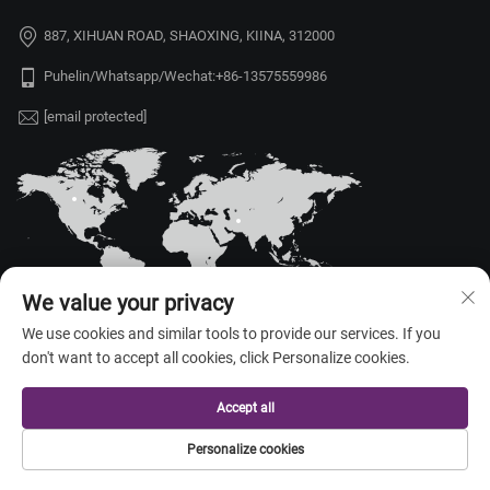
887, XIHUAN ROAD, SHAOXING, KIINA, 312000
Puhelin/Whatsapp/Wechat:
+86-13575559986
[email protected]
We value your privacy
We use cookies and similar tools to provide our services. If you
don't want to accept all cookies, click Personalize cookies.
Tekijänoikeus © 2026 China Shaoxing Yongshu Trade Co., Ltd. Kaikki
oikeudet pidätetty. —
Tietosuojakäytäntö
Accept all
Personalize cookies