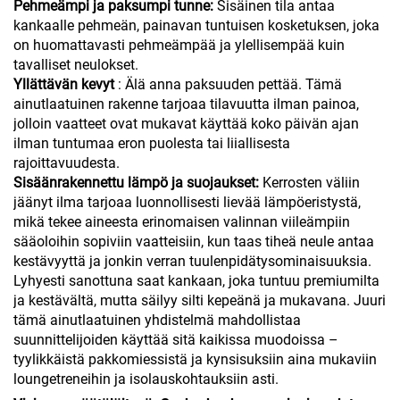
Pehmeämpi ja paksumpi tunne:
Sisäinen tila antaa
kankaalle pehmeän, painavan tuntuisen kosketuksen, joka
on huomattavasti pehmeämpää ja ylellisempää kuin
tavalliset neulokset.
Yllättävän kevyt
: Älä anna paksuuden pettää. Tämä
ainutlaatuinen rakenne tarjoaa tilavuutta ilman painoa,
jolloin vaatteet ovat mukavat käyttää koko päivän ajan
ilman tuntumaa eron puolesta tai liiallisesta
rajoittavuudesta.
Sisäänrakennettu lämpö ja suojaukset:
Kerrosten väliin
jäänyt ilma tarjoaa luonnollisesti lievää lämpöeristystä,
mikä tekee aineesta erinomaisen valinnan viileämpiin
sääoloihin sopiviin vaatteisiin, kun taas tiheä neule antaa
kestävyyttä ja jonkin verran tuulenpidätysominaisuuksia.
Lyhyesti sanottuna saat kankaan, joka tuntuu premiumilta
ja kestävältä, mutta säilyy silti kepeänä ja mukavana. Juuri
tämä ainutlaatuinen yhdistelmä mahdollistaa
suunnittelijoiden käyttää sitä kaikissa muodoissa –
tyylikkäistä pakkomiessistä ja kynsisuksiin aina mukaviin
loungetreneihin ja isolauskohtauksiin asti.