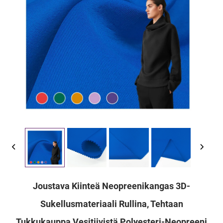
Joustava Kiinteä Neopreenikangas 3D-
Sukellusmateriaali Rullina, Tehtaan
Tukkukauppa Vesitiivistä Polyesteri-Neopreeni