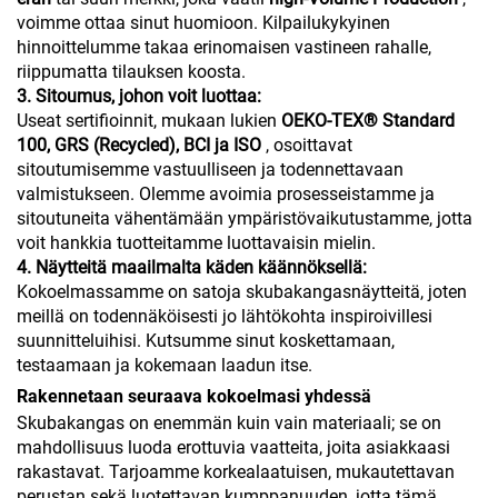
voimme ottaa sinut huomioon. Kilpailukykyinen
hinnoittelumme takaa erinomaisen vastineen rahalle,
riippumatta tilauksen koosta.
3. Sitoumus, johon voit luottaa:
Useat sertifioinnit, mukaan lukien
OEKO-TEX® Standard
100, GRS (Recycled), BCI ja ISO
, osoittavat
sitoutumisemme vastuulliseen ja todennettavaan
valmistukseen. Olemme avoimia prosesseistamme ja
sitoutuneita vähentämään ympäristövaikutustamme, jotta
voit hankkia tuotteitamme luottavaisin mielin.
4. Näytteitä maailmalta käden käännöksellä:
Kokoelmassamme on satoja skubakangasnäytteitä, joten
meillä on todennäköisesti jo lähtökohta inspiroivillesi
suunnitteluihisi. Kutsumme sinut koskettamaan,
testaamaan ja kokemaan laadun itse.
Rakennetaan seuraava kokoelmasi yhdessä
Skubakangas on enemmän kuin vain materiaali; se on
mahdollisuus luoda erottuvia vaatteita, joita asiakkaasi
rakastavat. Tarjoamme korkealaatuisen, mukautettavan
perustan sekä luotettavan kumppanuuden, jotta tämä