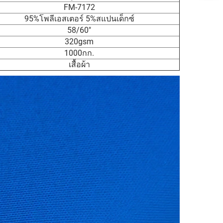
FM-7172
95%โพลีเอสเตอร์ 5%สแปนเด็กซ์
58/60"
320gsm
1000กก.
เสื้อผ้า