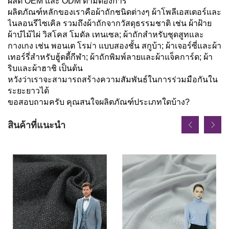
ผลิต OEM และ ODM ตามต้องการ
ผลิตภัณฑ์หลักของเราคือผ้าถักชนิดต่างๆ ผ้าโพลีเอสเตอร์และ
ไนลอนรีไซเคิล รวมถึงผ้าถักจากวัสดุธรรมชาติ เช่น ผ้าฝ้าย
ผ้าบํไม้ไผ่ วิสโคส โมดัล เทนเซล; ผ้าถักสำหรับชุดสูทและ
กางเกง เช่น พอนเต โรม่า แบบสองชั้น สกูบ้า; ผ้าเจอร์ซี่และผ้า
เทอร์รี่สำหรับฮู้ดดี้กีฬา; ผ้าถักพิมพ์ลายและผ้าแจ็คการ์ด; ผ้า
ริบและผ้าฮาชิ เป็นต้น
หวังว่าเราจะสามารถสร้างความสัมพันธ์ในการร่วมมือกันใน
ระยะยาวได้
ขอสอบถามครับ คุณสนใจผลิตภัณฑ์ประเภทใดบ้าง?
สินค้าที่แนะนำ