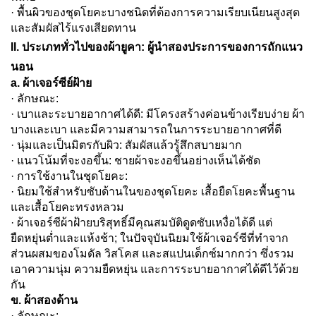
· พื้นผิวของชุดโยคะบางชนิดที่ต้องการความเรียบเนียนสูงสุด
และสัมผัสไร้แรงเสียดทาน
II. ประเภททั่วไปของผ้ายูคา: ผู้นำสองประการของการถักแนว
นอน
a. ผ้าเจอร์ซีย์ฝ้าย
· ลักษณะ:
· เบาและระบายอากาศได้ดี: มีโครงสร้างค่อนข้างเรียบง่าย ผ้า
บางและเบา และมีความสามารถในการระบายอากาศที่ดี
· นุ่มและเป็นมิตรกับผิว: สัมผัสแล้วรู้สึกสบายมาก
· แนวโน้มที่จะงอขึ้น: ชายผ้าจะงอขึ้นอย่างเห็นได้ชัด
· การใช้งานในชุดโยคะ:
· นิยมใช้สำหรับซับด้านในของชุดโยคะ เสื้อยืดโยคะพื้นฐาน
และเสื้อโยคะทรงหลวม
· ผ้าเจอร์ซีผ้าฝ้ายบริสุทธิ์มีคุณสมบัติดูดซับเหงื่อได้ดี แต่
ยืดหยุ่นต่ำและแห้งช้า; ในปัจจุบันนิยมใช้ผ้าเจอร์ซีที่ทำจาก
ส่วนผสมของโมดัล วิสโคส และสแปนเด็กซ์มากกว่า ซึ่งรวม
เอาความนุ่ม ความยืดหยุ่น และการระบายอากาศได้ดีไว้ด้วย
กัน
ข. ผ้าสองด้าน
· ลักษณะ: