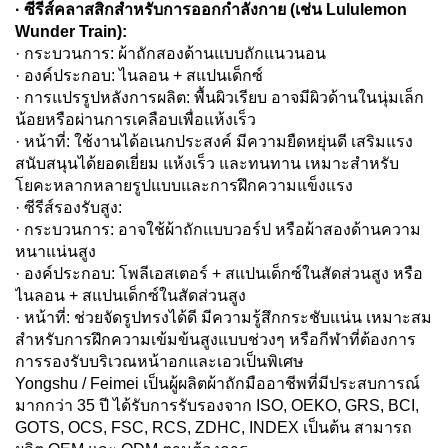
· ซีรีส์คลาสสิกสำหรับการออกกำลังกาย (เช่น Lululemon
Wunder Train):
· กระบวนการ: ผ้าถักสองด้านแบบถักแนวนอน
· องค์ประกอบ: ไนลอน + สแปนเด็กซ์
· การแปรรูปหลังการผลิต: พื้นผิวเรียบ อาจมีผิวด้านในนุ่มเล็ก
น้อยหรือผ่านการเคลือบเพื่อแห้งเร็ว
· หน้าที่: ใช้งานได้อเนกประสงค์ มีความยืดหยุ่นดี เสริมแรง
สนับสนุนได้ยอดเยี่ยม แห้งเร็ว และทนทาน เหมาะสำหรับ
โยคะหลากหลายรูปแบบและการฝึกความแข็งแรง
· ซีรีส์รองรับสูง:
· กระบวนการ: อาจใช้ผ้าถักแบบวอร์ป หรือผ้าสองด้านความ
หนาแน่นสูง
· องค์ประกอบ: โพลีเอสเตอร์ + สแปนเด็กซ์ในสัดส่วนสูง หรือ
ไนลอน + สแปนเด็กซ์ในสัดส่วนสูง
· หน้าที่: ช่วยจัดรูปทรงได้ดี มีความรู้สึกกระชับแน่น เหมาะสม
สำหรับการฝึกความเข้มข้นสูงแบบช่วงๆ หรือกีฬาที่ต้องการ
การรองรับบริเวณหน้าอกและเอวเป็นพิเศษ
Yongshu / Feimei เป็นผู้ผลิตผ้าถักมืออาชีพที่มีประสบการณ์
มากกว่า 35 ปี ได้รับการรับรองจาก ISO, OEKO, GRS, BCI,
GOTS, OCS, FSC, RCS, ZDHC, INDEX เป็นต้น สามารถ