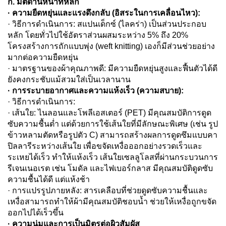
ก. มิติด้านหน้าที่หลัก
· ความยืดหยุ่นและแรงดึงกลับ (อิสระในการเคลื่อนไหว):
· วิธีการดำเนินการ: สแปนเด็กซ์ (ไลคร่า) เป็นส่วนประกอบ
หลัก โดยทั่วไปใช้อัตราส่วนผสมระหว่าง 5% ถึง 20%
โครงสร้างการถักแบบพุ่ง (weft knitting) เองก็มีส่วนช่วยอย่าง
มากต่อความยืดหยุ่น
· มาตรฐานของผ้าคุณภาพดี: มีความยืดหยุ่นสูงและฟื้นตัวได้ดี
ยังคงกระชับแม้สวมใส่เป็นเวลานาน
· การระบายอากาศและความแห้งเร็ว (ความสบาย):
· วิธีการดำเนินการ:
· เส้นใย: ไนลอนและโพลีเอสเตอร์ (PET) มีคุณสมบัติการดูด
ซับความชื้นต่ำ แต่ด้วยการใช้เส้นใยที่มีลักษณะพิเศษ (เช่น รูป
ข้าวหลามตัดหรือรูปตัว C) สามารถสร้างผลการดูดซึมแบบคา
ปิลลารีระหว่างเส้นใย เพื่อขจัดเหงื่อออกอย่างรวดเร็วและ
ระเหยได้เร็ว ทำให้แห้งเร็ว เส้นใยเซลลูโลสที่ผ่านกระบวนการ
รีเจนเนอเรต เช่น โมดัล และไฟเบอร์กลาส มีคุณสมบัติดูดซับ
ความชื้นได้ดี แต่แห้งช้า
· การแปรรูปภายหลัง: สารเคลือบที่ช่วยดูดซับความชื้นและ
เหงื่อสามารถทำให้ผ้ามีคุณสมบัติชอบน้ำ ช่วยให้เหงื่อถูกขจัด
ออกไปได้เร็วขึ้น
· ความนุ่มและการเป็นมิตรต่อผิวสัมผัส