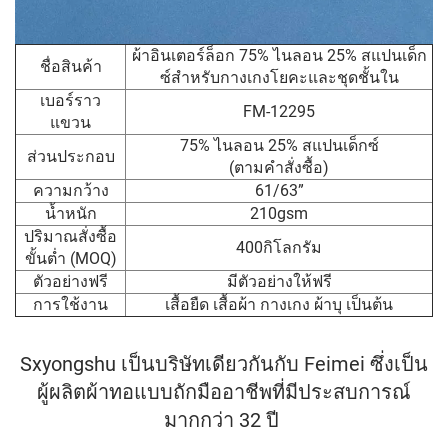
ผ้าอินเตอร์ล็อก 75% ไนลอน 25% สแปนเด็ก
ชื่อสินค้า
ซ์สำหรับกางเกงโยคะและชุดชั้นใน
เบอร์ราว
FM-12295
แขวน
75% ไนลอน 25% สแปนเด็กซ์
ส่วนประกอบ
(ตามคำสั่งซื้อ)
ความกว้าง
61/63”
น้ำหนัก
210gsm
ปริมาณสั่งซื้อ
400กิโลกรัม
ขั้นต่ำ (MOQ)
ตัวอย่างฟรี
มีตัวอย่างให้ฟรี
การใช้งาน
เสื้อยืด เสื้อผ้า กางเกง ผ้าบุ เป็นต้น
Sxyongshu เป็นบริษัทเดียวกันกับ Feimei ซึ่งเป็น
ผู้ผลิตผ้าทอแบบถักมืออาชีพที่มีประสบการณ์
มากกว่า 32 ปี 