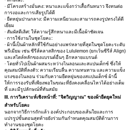
· มีโครงสร้างมั่นคง: หนาและแข็งกว่าเสื้อกันหนาว จึงทนต่อ
การงอและการเสียรูปได้ดี
· ยืดหยุ่นปานกลาง: มีความเหนียวและสามารถคงรูปทรงได้ดี
เยี่ยม
· สัมผัสดีเลิศ: ให้ความรู้สึกหนาและมีเนื้อผ้าชัดเจน
· การใช้งานในชุดโยคะ:
· ผ้านี้เป็นผ้าหลักที่ใช้กันอย่างแพร่หลายที่สุดในชุดโยคะระดับ
พรีเมียม เช่น ซีรีส์คลาสสิกของ Lululemon (ยกเว้นซีรีส์ Align)
และสไตล์หลักของแบรนด์อื่นๆ อีกหลายแบรนด์
· โดยทั่วไปเป็นผ้าผสมระหว่างไนลอนและสแปนเด็กซ์ ซึ่งให้
คุณสมบัติที่ลงตัว: ความเรียบลื่น ความทนทาน และความแข็ง
แรงของไนลอน ร่วมกับความยืดหยุ่นของสแปนเด็กซ์ ผ้านี้
ให้การรองรับที่เพียงพอในขณะที่ยังคงเคลื่อนไหวได้อย่างเต็ม
ที่ และมีรูปลักษณ์ที่ทันสมัย
III. การวิเคราะห์เชิงหน้าที่: "จิตวิญญาณ" ของผ้ายืดยุคใหม่
สำหรับโยคะ
นอกจากวิธีการถักแล้ว องค์ประกอบของเส้นใยและการ
แปรรูปขั้นตอนสุดท้ายยังร่วมกันกำหนดคุณสมบัติด้านการ
ทำงานของชุดโยคะ