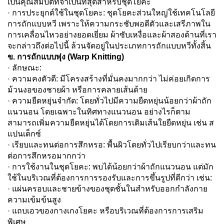
เป็นคุณสมบัติที่จำเป็นที่สุดสำหรับชุดโยคะ
· การประยุกต์ใช้ในชุดโยคะ: ชุดโยคะส่วนใหญ่ใช้เทคโนโลยี
การถักแบบหวี เพราะให้ความกระชับพอดีตัวและเสรีภาพใน
การเคลื่อนไหวอย่างยอดเยี่ยม ผ้าซับเหงื่อและผ้าสองด้านที่เรา
จะกล่าวถึงต่อไปนี้ ล้วนจัดอยู่ในประเภทการถักแบบหวีทั้งสิ้น
ข. การถักแบบพุ่ง (Warp Knitting)
· ลักษณะ:
· ความคงตัวดี: มีโครงสร้างที่มั่นคงมากกว่า ไม่ค่อยเกิดการ
ม้วนงอของชายผ้า หรือการคลายเส้นด้าย
· ความยืดหยุ่นจำกัด: โดยทั่วไปมีความยืดหยุ่นน้อยกว่าผ้าถัก
แนวนอน โดยเฉพาะในทิศทางแนวนอน อย่างไรก็ตาม
สามารถเพิ่มความยืดหยุ่นได้โดยการเติมเส้นใยยืดหยุ่น เช่น ส
แปนเด็กซ์
· เรียบและทนต่อการสึกหรอ: พื้นผิวโดยทั่วไปเรียบกว่าและทน
ต่อการสึกหรอมากกว่า
· การใช้งานในชุดโยคะ: พบได้น้อยกว่าผ้าถักแนวนอน แต่มัก
ใช้ในบริเวณที่ต้องการการรองรับและการขึ้นรูปที่ดีกว่า เช่น:
· แผ่นครอบและชายข้างของชุดชั้นในสำหรับออกกำลังกาย
ความเข้มข้นสูง
· แถบเอวของกางเกงโยคะ หรือบริเวณที่ต้องการการเสริม
พิเศษ