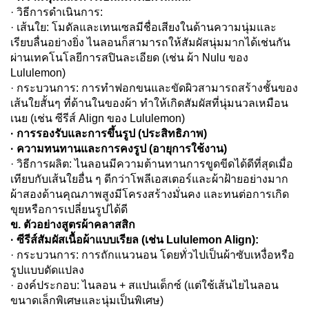
· วิธีการดำเนินการ:
· เส้นใย: โมดัลและเทนเซลมีชื่อเสียงในด้านความนุ่มและ
เรียบลื่นอย่างยิ่ง ไนลอนก็สามารถให้สัมผัสนุ่มมากได้เช่นกัน
ผ่านเทคโนโลยีการสปินละเอียด (เช่น ผ้า Nulu ของ
Lululemon)
· กระบวนการ: การทำฟอกขนและขัดผิวสามารถสร้างชั้นของ
เส้นใยสั้นๆ ที่ด้านในของผ้า ทำให้เกิดสัมผัสที่นุ่มนวลเหมือน
เนย (เช่น ซีรีส์ Align ของ Lululemon)
· การรองรับและการขึ้นรูป (ประสิทธิภาพ)
· ความทนทานและการคงรูป (อายุการใช้งาน)
· วิธีการผลิต: ไนลอนมีความต้านทานการขูดขีดได้ดีที่สุดเมื่อ
เทียบกับเส้นใยอื่น ๆ ดีกว่าโพลีเอสเตอร์และผ้าฝ้ายอย่างมาก
ผ้าสองด้านคุณภาพสูงมีโครงสร้างมั่นคง และทนต่อการเกิด
ขุยหรือการเปลี่ยนรูปได้ดี
ข. ตัวอย่างสูตรผ้าคลาสสิก
· ซีรีส์สัมผัสเนื้อผ้าแบบเรียล (เช่น Lululemon Align):
· กระบวนการ: การถักแนวนอน โดยทั่วไปเป็นผ้าซับเหงื่อหรือ
รูปแบบดัดแปลง
· องค์ประกอบ: ไนลอน + สแปนเด็กซ์ (แต่ใช้เส้นไยไนลอน
ขนาดเล็กพิเศษและนุ่มเป็นพิเศษ)