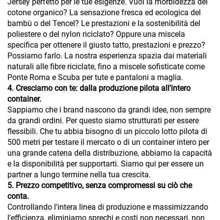
Jersey perfetto per le tue esigenze. Vuoi la morbidezza del
cotone organico? La sensazione fresca ed ecologica del
bambù o del Tencel? Le prestazioni e la sostenibilità del
poliestere o del nylon riciclato? Oppure una miscela
specifica per ottenere il giusto tatto, prestazioni e prezzo?
Possiamo farlo. La nostra esperienza spazia dai materiali
naturali alle fibre riciclate, fino a miscele sofisticate come
Ponte Roma e Scuba per tute e pantaloni a maglia.
4. Cresciamo con te: dalla produzione pilota all'intero
container.
Sappiamo che i brand nascono da grandi idee, non sempre
da grandi ordini. Per questo siamo strutturati per essere
flessibili. Che tu abbia bisogno di un piccolo lotto pilota di
500 metri per testare il mercato o di un container intero per
una grande catena della distribuzione, abbiamo la capacità
e la disponibilità per supportarti. Siamo qui per essere un
partner a lungo termine nella tua crescita.
5. Prezzo competitivo, senza compromessi su ciò che
conta.
Controllando l'intera linea di produzione e massimizzando
l'efficienza, eliminiamo sprechi e costi non necessari, non