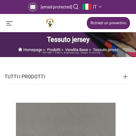
IT
[email protected]
Richiedi un preventivo
Tessuto jersey
Homepage
>
Prodotti
>
Vendita Base
>
Tessuto jersey
TUTTI I PRODOTTI