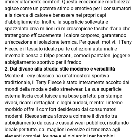
immediatamente comfort. Questa eccezionale morbidezza
agisce come un potente stimolo emotivo per i consumatori
alla ricerca di calore e benessere nei propri capi
d'abbigliamento. Inoltre, la superficie sollevata e
spazzolata crea milioni di microscopiche tasche d'aria che
trattengono efficacemente il calore corporeo, garantendo
un'eccezionale isolazione termica. Per questi motivi, il Terry
Fleece è il tessuto ideale per le collezioni autunnali e
invernali: pensa a felpe pesanti, comodi pantaloni jogger e
abbigliamento sportivo per il freddo.
2. Dal divano alla strada: stile moderno e versatilità
Mentre il Terry classico ha un'atmosfera sportiva
tradizionale, il Terry Fleece è stato interamente accolto dai
mondi della moda e dello streetwear. La sua superficie
esterna liscia costituisce una base perfetta per stampe
vivaci, ricami dettagliati e loghi audaci, mentre l'interno
morbido offre il comfort desiderato dai consumatori
moderni. Riesce senza sforzo a colmare il divario tra
abbigliamento da casa e casual wear pubblico, risultando
ideale per tutto, dai maglioni oversize di tendenza agli
eleganti completi lounge e ai pigiamini per bambini.