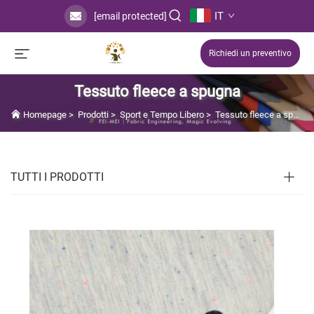
IT
[email protected]
Richiedi un preventivo
Tessuto fleece a spugna
Homepage
>
Prodotti
>
Sport e Tempo Libero
>
Tessuto fleece a spugna
TUTTI I PRODOTTI