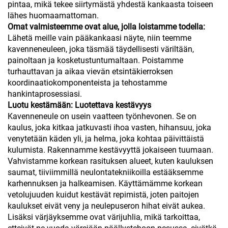
pintaa, mikä tekee siirtymästä yhdestä kankaasta toiseen
lähes huomaamattoman.
Omat valmisteemme ovat alue, jolla loistamme todella:
Lähetä meille vain pääkankaasi näyte, niin teemme
kavenneneuleen, joka täsmää täydellisesti väriltään,
painoltaan ja kosketustuntumaltaan. Poistamme
turhauttavan ja aikaa vievän etsintäkierroksen
koordinaatiokomponenteista ja tehostamme
hankintaprosessiasi.
Luotu kestämään: Luotettava kestävyys
Kavenneneule on usein vaatteen työnhevonen. Se on
kaulus, joka kitkaa jatkuvasti ihoa vasten, hihansuu, joka
venytetään käden yli, ja helma, joka kohtaa päivittäistä
kulumista. Rakennamme kestävyyttä jokaiseen tuumaan.
Vahvistamme korkean rasituksen alueet, kuten kauluksen
saumat, tiiviimmillä neulontatekniikoilla estääksemme
karhennuksen ja halkeamisen. Käyttämämme korkean
vetolujuuden kuidut kestävät repimistä, joten paitojen
kaulukset eivät veny ja neulepuseron hihat eivät aukea.
Lisäksi värjäyksemme ovat värijuhlia, mikä tarkoittaa,