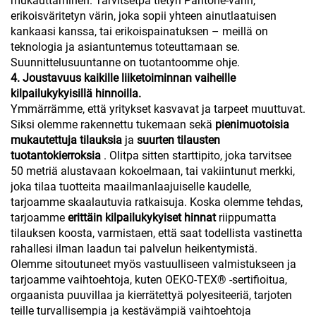
mukauttaminen. Tarvitsetpa tietyn Pantone-värin,
erikoisväritetyn värin, joka sopii yhteen ainutlaatuisen
kankaasi kanssa, tai erikoispainatuksen – meillä on
teknologia ja asiantuntemus toteuttamaan se.
Suunnittelusuuntanne on tuotantoomme ohje.
4. Joustavuus kaikille liiketoiminnan vaiheille
kilpailukykyisillä hinnoilla.
Ymmärrämme, että yritykset kasvavat ja tarpeet muuttuvat.
Siksi olemme rakennettu tukemaan sekä
pienimuotoisia
mukautettuja tilauksia
ja
suurten tilausten
tuotantokierroksia
. Olitpa sitten starttipito, joka tarvitsee
50 metriä alustavaan kokoelmaan, tai vakiintunut merkki,
joka tilaa tuotteita maailmanlaajuiselle kaudelle,
tarjoamme skaalautuvia ratkaisuja. Koska olemme tehdas,
tarjoamme
erittäin kilpailukykyiset hinnat
riippumatta
tilauksen koosta, varmistaen, että saat todellista vastinetta
rahallesi ilman laadun tai palvelun heikentymistä.
Olemme sitoutuneet myös vastuulliseen valmistukseen ja
tarjoamme vaihtoehtoja, kuten OEKO-TEX® -sertifioitua,
orgaanista puuvillaa ja kierrätettyä polyesiteeriä, tarjoten
teille turvallisempia ja kestävämpiä vaihtoehtoja