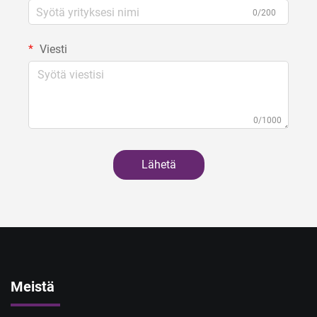
0/200
Viesti
0/1000
Lähetä
Meistä