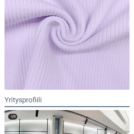
Yritysprofiili
VR