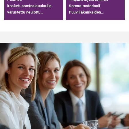
kosketusominaisuuksilla
Sorona-materiaali
varustettu neulottu
Puuvillakankaiden
nubukkipinta 86 %
valmistuspuu, 200 g/m²
polyesteriä, 14 % Sorona-
neulottu puuvilla-polyesteri
materiaalia, yksivärinen
Scuba-kangas/
terryneulaus kangas
vaatteisiin