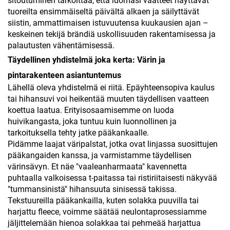
sitoutuminen tarkoittaa, että luomasi vaatteet näyttävät
tuoreilta ensimmäiseltä päivältä alkaen ja säilyttävät
siistin, ammattimaisen istuvuutensa kuukausien ajan –
keskeinen tekijä brändiä uskollisuuden rakentamisessa ja
palautusten vähentämisessä.
Täydellinen yhdistelmä joka kerta: Värin ja
pintarakenteen asiantuntemus
Lähellä oleva yhdistelmä ei riitä. Epäyhteensopiva kaulus
tai hihansuvi voi heikentää muuten täydellisen vaatteen
koettua laatua. Erityisosaamisemme on luoda
huivikangasta, joka tuntuu kuin luonnollinen ja
tarkoituksella tehty jatke pääkankaalle.
Pidämme laajat väripalstat, jotka ovat linjassa suosittujen
pääkangaiden kanssa, ja varmistamme täydellisen
värinsävyn. Et näe "vaaleanharmaata" kavennetta
puhtaalla valkoisessa t-paitassa tai ristiriitaisesti näkyvää
"tummansinistä" hihansuuta sinisessä takissa.
Tekstuureilla pääkankailla, kuten solakka puuvilla tai
harjattu fleece, voimme säätää neulontaprosessiamme
jäljittelemään hienoa solakkaa tai pehmeää harjattua