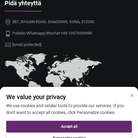
Pidä yhteyttä
887, XIHUAN ROAD, SHAOXING, KIINA, 312000
Puhelin/Whatsapp/Wechat:
+86-13575559986
[email protected]
We value your privacy
We use cookies and similar tools to provide our services. If you
don't want to accept all cookies, click Personalize cookies.
Tekijänoikeus © 2026 China Shaoxing Yongshu Trade Co., Ltd. Kaikki
oikeudet pidätetty. —
Tietosuojakäytäntö
Accept all