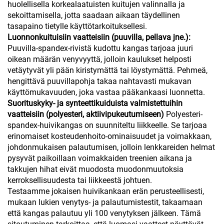
huolellisella korkealaatuisten kuitujen valinnalla ja
sekoittamisella, jotta saadaan aikaan täydellinen
tasapaino tietylle käyttötarkoituksellesi.
Luonnonkuituisiin vaatteisiin (puuvilla, pellava jne.):
Puuvilla-spandex-rivistä kudottu kangas tarjoaa juuri
oikean määrän venyvyyttä, jolloin kaulukset helposti
vetäytyvät yli pään kiristymättä tai löystymättä. Pehmeä,
hengittävä puuvillapohja takaa nahtavasti mukavan
käyttömukavuuden, joka vastaa pääkankaasi luonnetta.
Suorituskyky- ja synteettikuiduista valmistettuihin
vaatteisiin (polyesteri, aktiivipukeutumiseen)
Polyesteri-
spandex-huivikangas on suunniteltu liikkeelle. Se tarjoaa
erinomaiset kosteudenhoito-ominaisuudet ja voimakkaan,
johdonmukaisen palautumisen, jolloin lenkkareiden helmat
pysyvät paikoillaan voimakkaiden treenien aikana ja
takkujen hihat eivät muodosta muodonmuutoksia
kerroksellisuudesta tai liikkeestä johtuen.
Testaamme jokaisen huivikankaan erän perusteellisesti,
mukaan lukien venytys- ja palautumistestit, takaamaan
että kangas palautuu yli 100 venytyksen jälkeen. Tämä