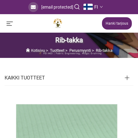
FI
[email protected]
Hanki tarjous
Rib-takka
Kotisivu
>
Tuotteet
>
Perusmyynti
>
Rib-takka
KAIKKI TUOTTEET