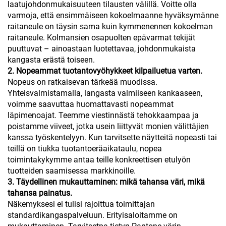
laatujohdonmukaisuuteen tilausten välillä. Voitte olla
varmoja, että ensimmäiseen kokoelmaanne hyväksymänne
raitaneule on täysin sama kuin kymmenennen kokoelman
raitaneule. Kolmansien osapuolten epävarmat tekijät
puuttuvat – ainoastaan luotettavaa, johdonmukaista
kangasta erästä toiseen.
2. Nopeammat tuotantovyöhykkeet kilpailuetua varten.
Nopeus on ratkaisevan tärkeää muodissa.
Yhteisvalmistamalla, langasta valmiiseen kankaaseen,
voimme saavuttaa huomattavasti nopeammat
läpimenoajat. Teemme viestinnästä tehokkaampaa ja
poistamme viiveet, jotka usein liittyvät monien välittäjien
kanssa työskentelyyn. Kun tarvitsette näytteitä nopeasti tai
teillä on tiukka tuotantoeräaikataulu, nopea
toimintakykymme antaa teille konkreettisen etulyön
tuotteiden saamisessa markkinoille.
3. Täydellinen mukauttaminen: mikä tahansa väri, mikä
tahansa painatus.
Näkemyksesi ei tulisi rajoittua toimittajan
standardikangaspalveluun. Erityisaloitamme on