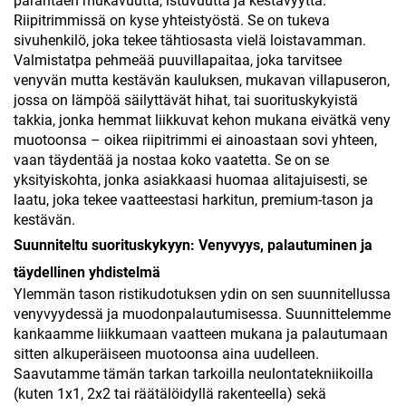
parantaen mukavuutta, istuvuutta ja kestävyyttä.
Riipitrimmissä on kyse yhteistyöstä. Se on tukeva
sivuhenkilö, joka tekee tähtiosasta vielä loistavamman.
Valmistatpa pehmeää puuvillapaitaa, joka tarvitsee
venyvän mutta kestävän kauluksen, mukavan villapuseron,
jossa on lämpöä säilyttävät hihat, tai suorituskykyistä
takkia, jonka hemmat liikkuvat kehon mukana eivätkä veny
muotoonsa – oikea riipitrimmi ei ainoastaan sovi yhteen,
vaan täydentää ja nostaa koko vaatetta. Se on se
yksityiskohta, jonka asiakkaasi huomaa alitajuisesti, se
laatu, joka tekee vaatteestasi harkitun, premium-tason ja
kestävän.
Suunniteltu suorituskykyyn: Venyvyys, palautuminen ja
täydellinen yhdistelmä
Ylemmän tason ristikudotuksen ydin on sen suunnitellussa
venyvyydessä ja muodonpalautumisessa. Suunnittelemme
kankaamme liikkumaan vaatteen mukana ja palautumaan
sitten alkuperäiseen muotoonsa aina uudelleen.
Saavutamme tämän tarkan tarkoilla neulontatekniikoilla
(kuten 1x1, 2x2 tai räätälöidyllä rakenteella) sekä