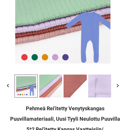
Pehmeä Rei'itetty Venytyskangas
Puuvillamateriaali, Uusi Tyyli Neulottu Puuvilla
5*2 Rei'itetty Kangas Vaatteisiin/