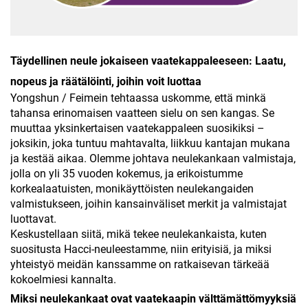
Täydellinen neule jokaiseen vaatekappaleeseen: Laatu,
nopeus ja räätälöinti, joihin voit luottaa
Yongshun / Feimein tehtaassa uskomme, että minkä
tahansa erinomaisen vaatteen sielu on sen kangas. Se
muuttaa yksinkertaisen vaatekappaleen suosikiksi –
joksikin, joka tuntuu mahtavalta, liikkuu kantajan mukana
ja kestää aikaa. Olemme johtava neulekankaan valmistaja,
jolla on yli 35 vuoden kokemus, ja erikoistumme
korkealaatuisten, monikäyttöisten neulekangaiden
valmistukseen, joihin kansainväliset merkit ja valmistajat
luottavat.
Keskustellaan siitä, mikä tekee neulekankaista, kuten
suositusta Hacci-neuleestamme, niin erityisiä, ja miksi
yhteistyö meidän kanssamme on ratkaisevan tärkeää
kokoelmiesi kannalta.
Miksi neulekankaat ovat vaatekaapin välttämättömyyksiä