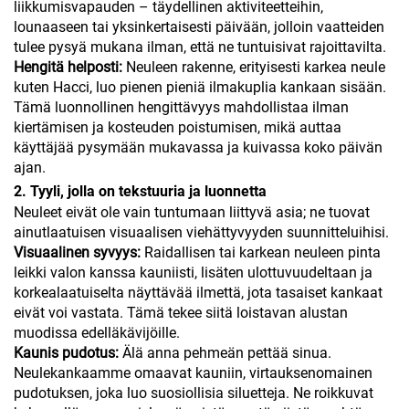
liikkumisvapauden – täydellinen aktiviteetteihin,
lounaaseen tai yksinkertaisesti päivään, jolloin vaatteiden
tulee pysyä mukana ilman, että ne tuntuisivat rajoittavilta.
Hengitä helposti:
Neuleen rakenne, erityisesti karkea neule
kuten Hacci, luo pienen pieniä ilmakuplia kankaan sisään.
Tämä luonnollinen hengittävyys mahdollistaa ilman
kiertämisen ja kosteuden poistumisen, mikä auttaa
käyttäjää pysymään mukavassa ja kuivassa koko päivän
ajan.
2. Tyyli, jolla on tekstuuria ja luonnetta
Neuleet eivät ole vain tuntumaan liittyvä asia; ne tuovat
ainutlaatuisen visuaalisen viehättyvyyden suunnitteluihisi.
Visuaalinen syvyys:
Raidallisen tai karkean neuleen pinta
leikki valon kanssa kauniisti, lisäten ulottuvuudeltaan ja
korkealaatuiselta näyttävää ilmettä, jota tasaiset kankaat
eivät voi vastata. Tämä tekee siitä loistavan alustan
muodissa edelläkävijöille.
Kaunis pudotus:
Älä anna pehmeän pettää sinua.
Neulekankaamme omaavat kauniin, virtauksenomainen
pudotuksen, joka luo suosiollisia siluetteja. Ne roikkuvat