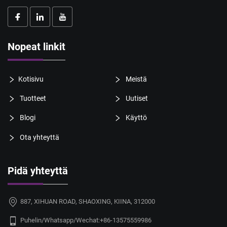
Nopeat linkit
Kotisivu
Meistä
Tuotteet
Uutiset
Blogi
Käyttö
Ota yhteyttä
Pidä yhteyttä
887, XIHUAN ROAD, SHAOXING, KIINA, 312000
Puhelin/Whatsapp/Wechat:
+86-13575559986