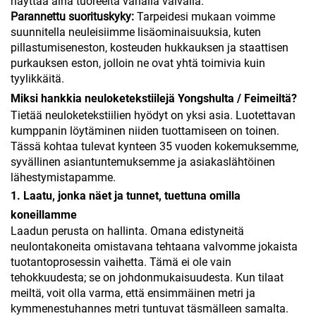
näyttää aina tuoreelta vähällä vaivalla.
Parannettu suorituskyky:
Tarpeidesi mukaan voimme
suunnitella neuleisiimme lisäominaisuuksia, kuten
pillastumiseneston, kosteuden hukkauksen ja staattisen
purkauksen eston, jolloin ne ovat yhtä toimivia kuin
tyylikkäitä.
Miksi hankkia neuloketekstiilejä Yongshulta / Feimeiltä?
Tietää neuloketekstiilien hyödyt on yksi asia. Luotettavan
kumppanin löytäminen niiden tuottamiseen on toinen.
Tässä kohtaa tulevat kynteen 35 vuoden kokemuksemme,
syvällinen asiantuntemuksemme ja asiakaslähtöinen
lähestymistapamme.
1. Laatu, jonka näet ja tunnet, tuettuna omilla
koneillamme
Laadun perusta on hallinta. Omana edistyneitä
neulontakoneita omistavana tehtaana valvomme jokaista
tuotantoprosessin vaihetta. Tämä ei ole vain
tehokkuudesta; se on johdonmukaisuudesta. Kun tilaat
meiltä, voit olla varma, että ensimmäinen metri ja
kymmenestuhannes metri tuntuvat täsmälleen samalta.