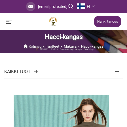
FI
[email protected]
Hanki tarjous
Hacci-kangas
Kotisivu
>
Tuotteet
>
Mukava
>
Hacci-kangas
KAIKKI TUOTTEET