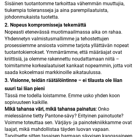
Sisäinen tuotantomme tarkoittaa vähemmän muuttujia,
tiukempia toleransseja ja aina parempilaatuista,
johdonmukaista tuotetta.
2. Nopeus kompromisseja tekemättä
Nopeasti etenevässä muotimaailmassa aika on rahaa.
Yhdennetyn valmistusmallimme ja tehostettujen
prosessiemme ansiosta voimme tarjota yllättävän nopeat
tuotantokierrokset. Ymmärrämme, että määräajat ovat
kriittisiä, ja olemme rakennettu noudattamaan niitä –
toimitamme korkealaatuiset kankaat nopeammin, jotta voit
saada kokoelmasi markkinoille aikataulussa.
3. Visionne, teidän räätälöintinne – ei tilausta ole liian
suuri tai liian pieni
Tässä me todella loistamme. Emme usko yhden koon
sopivuuteen kaikille.
Mikä tahansa väri, mikä tahansa painatus:
Onko
mielessänne tietty Pantone-sävy? Erityinen painotuote?
Voimme toteuttaa sen. Värjäys- ja painotekniikkamme ovat
laajat, mikä mahdollistaa täyden luovan vapaan.
Tarvitsette sitten tasaisen harmaan sävyisen kangasaineen