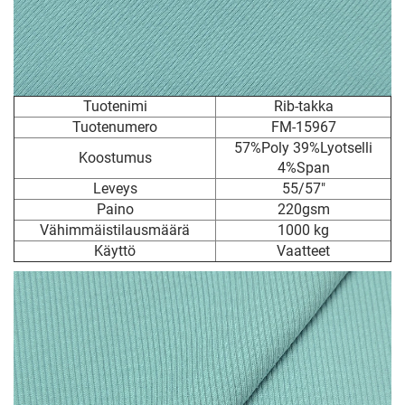
Tuotenimi
Rib-takka
Tuotenumero
FM-15967
57%Poly 39%Lyotselli
Koostumus
4%Span
Leveys
55/57"
Paino
220gsm
Vähimmäistilausmäärä
1000 kg
Käyttö
Vaatteet