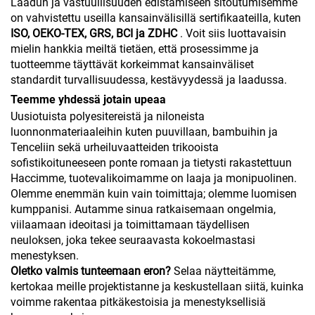
Laadun ja vastuullisuuden edistämiseen sitoutumisemme
on vahvistettu useilla kansainvälisillä sertifikaateilla, kuten
ISO, OEKO-TEX, GRS, BCI ja ZDHC
. Voit siis luottavaisin
mielin hankkia meiltä tietäen, että prosessimme ja
tuotteemme täyttävät korkeimmat kansainväliset
standardit turvallisuudessa, kestävyydessä ja laadussa.
Teemme yhdessä jotain upeaa
Uusiotuista polyesitereistä ja niloneista
luonnonmateriaaleihin kuten puuvillaan, bambuihin ja
Tenceliin sekä urheiluvaatteiden trikooista
sofistikoituneeseen ponte romaan ja tietysti rakastettuun
Haccimme, tuotevalikoimamme on laaja ja monipuolinen.
Olemme enemmän kuin vain toimittaja; olemme luomisen
kumppanisi. Autamme sinua ratkaisemaan ongelmia,
viilaamaan ideoitasi ja toimittamaan täydellisen
neuloksen, joka tekee seuraavasta kokoelmastasi
menestyksen.
Oletko valmis tunteemaan eron?
Selaa näytteitämme,
kertokaa meille projektistanne ja keskustellaan siitä, kuinka
voimme rakentaa pitkäkestoisia ja menestyksellisiä