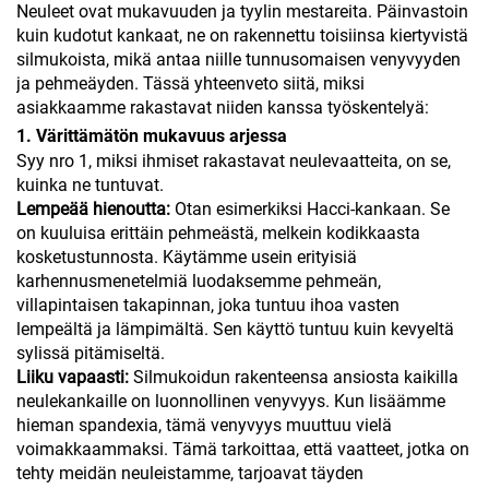
Neuleet ovat mukavuuden ja tyylin mestareita. Päinvastoin
kuin kudotut kankaat, ne on rakennettu toisiinsa kiertyvistä
silmukoista, mikä antaa niille tunnusomaisen venyvyyden
ja pehmeäyden. Tässä yhteenveto siitä, miksi
asiakkaamme rakastavat niiden kanssa työskentelyä:
1. Värittämätön mukavuus arjessa
Syy nro 1, miksi ihmiset rakastavat neulevaatteita, on se,
kuinka ne tuntuvat.
Lempeää hienoutta:
Otan esimerkiksi Hacci-kankaan. Se
on kuuluisa erittäin pehmeästä, melkein kodikkaasta
kosketustunnosta. Käytämme usein erityisiä
karhennusmenetelmiä luodaksemme pehmeän,
villapintaisen takapinnan, joka tuntuu ihoa vasten
lempeältä ja lämpimältä. Sen käyttö tuntuu kuin kevyeltä
sylissä pitämiseltä.
Liiku vapaasti:
Silmukoidun rakenteensa ansiosta kaikilla
neulekankaille on luonnollinen venyvyys. Kun lisäämme
hieman spandexia, tämä venyvyys muuttuu vielä
voimakkaammaksi. Tämä tarkoittaa, että vaatteet, jotka on
tehty meidän neuleistamme, tarjoavat täyden