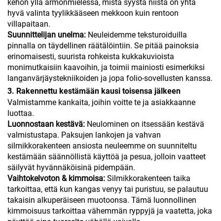
kehon yllä armonmielessä, mistä syystä niistä on yhtä
hyvä valinta tyylikkääseen mekkoon kuin rentoon
villapaitaan.
Suunnittelijan unelma:
Neuleidemme teksturoiduilla
pinnalla on täydellinen räätälöintiin. Se pitää painoksia
erinomaisesti, suurista rohkeista kukkakuvioista
monimutkaisiin kaavoihin, ja toimii mainiosti esimerkiksi
langanvärjäystekniikoiden ja jopa folio-sovellusten kanssa.
3. Rakennettu kestämään kausi toisensa jälkeen
Valmistamme kankaita, joihin voitte te ja asiakkaanne
luottaa.
Luonnostaan kestävä:
Neulominen on itsessään kestävä
valmistustapa. Paksujen lankojen ja vahvan
silmikkorakenteen ansiosta neuleemme on suunniteltu
kestämään säännöllistä käyttöä ja pesua, jolloin vaatteet
säilyvät hyvännäköisinä pidempään.
Vaihtokelvoton & kimmoisa:
Silmikkorakenteen taika
tarkoittaa, että kun kangas venyy tai puristuu, se palautuu
takaisin alkuperäiseen muotoonsa. Tämä luonnollinen
kimmoisuus tarkoittaa vähemmän ryppyjä ja vaatetta, joka