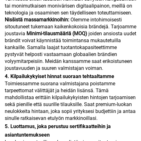
tai monimutkaisen monivärisen digitaalipainon, meillä on
teknologia ja osaaminen sen täydelliseen toteuttamiseen.
Nisšistä massamarkkinoihin:
Olemme intohimoisesti
sitoutuneet tukemaan kaikenkokoisia brändejä. Tarjoamme
joustavia
Minimi-tilausmääriä (MOQ)
joiden ansiosta uudet
brändit voivat käynnistää toimintansa mukautetuilla
kankaille. Samalla laajat tuotantokapasiteettimme
pystyvät helposti vastaamaan globaalien brändien
volyymitarpeisiin. Meidän kanssamme saat erikoistuneen
joustavuuden ja suuren valmistajan voiman.
4. Kilpailukykyiset hinnat suoraan tehtaaltamme
Toimiessamme suorana valmistajana poistamme
tarpeettomat välittäjät ja heidän lisänsä. Tämä
mahdollistaa erittäin kilpailukykyisten hintojen tarjoamisen
sekä pienille että suurille tilauksille. Saat premium-luokan
neulokkeita hintaan, joka sopii yrityksesi budjettiin ja antaa
sinulle ratkaisevan etulyön markkinoillasi.
5. Luottamus, joka perustuu sertifikaatteihin ja
asiantuntemukseen