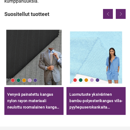
kumppanuuksia.
Suositellut tuotteet
Venyvä painatettu kangas
Luomutuote yksivärinen
nylon rayon materiaali
bambu-polyesterikangas villa-
neulottu roomalainen kangas
pyyhepuserokankaita
naisten vaatteisiin Kiinassa
vauvoille