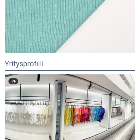
Yritysprofiili
VR