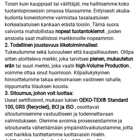
Toisin kuin kauppiaat tai välittäjät, me hallitsemme koko
tuotantoprosessin omassa tilassamme. Erityisesti skuba-
kudonta koneistomme varmistaa tasalaatuisen
korkealaatuisen kankaan erästä toisiin. Tämä suora
valvonta mahdollistaa
nopeat tuotantokierrot
, joiden
ansiosta saat mallistosi markkinoille nopeammin.
2. Todellinen joustavuus liiketoiminnallesi:
Tukeudumme sekä luovuuteen että kaupallisuuteen. Olitpa
sitten aloitteleva merkki, joka tarvitsee
pienen, mukautetun
erän
tai suuri merkki, joka vaatii
high-Volume Production
,
voimme ottaa sinut huomioon. Kilpailukykyinen
hinnoittelumme takaa erinomaisen vastineen rahalle,
riippumatta tilauksen koosta.
3. Sitoumus, johon voit luottaa:
Useat sertifioinnit, mukaan lukien
OEKO-TEX® Standard
100, GRS (Recycled), BCI ja ISO
, osoittavat
sitoutumisemme vastuulliseen ja todennettavaan
valmistukseen. Olemme avoimia prosesseistamme ja
sitoutuneita vähentämään ympäristövaikutustamme, jotta
voit hankkia tuotteitamme luottavaisin mielin.