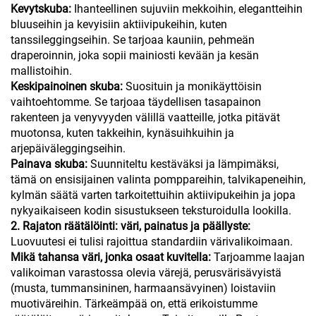
Kevytskuba:
Ihanteellinen sujuviin mekkoihin, elegantteihin
bluuseihin ja kevyisiin aktiivipukeihin, kuten
tanssileggingseihin. Se tarjoaa kauniin, pehmeän
draperoinnin, joka sopii mainiosti kevään ja kesän
mallistoihin.
Keskipainoinen skuba:
Suosituin ja monikäyttöisin
vaihtoehtomme. Se tarjoaa täydellisen tasapainon
rakenteen ja venyvyyden välillä vaatteille, jotka pitävät
muotonsa, kuten takkeihin, kynäsuihkuihin ja
arjepäiväleggingseihin.
Painava skuba:
Suunniteltu kestäväksi ja lämpimäksi,
tämä on ensisijainen valinta pomppareihin, talvikapeneihin,
kylmän säätä varten tarkoitettuihin aktiivipukeihin ja jopa
nykyaikaiseen kodin sisustukseen teksturoidulla lookilla.
2. Rajaton räätälöinti: väri, painatus ja päällyste:
Luovuutesi ei tulisi rajoittua standardiin värivalikoimaan.
Mikä tahansa väri, jonka osaat kuvitella:
Tarjoamme laajan
valikoiman varastossa olevia värejä, perusvärisävyistä
(musta, tummansininen, harmaansävyinen) loistaviin
muotiväreihin. Tärkeämpää on, että erikoistumme