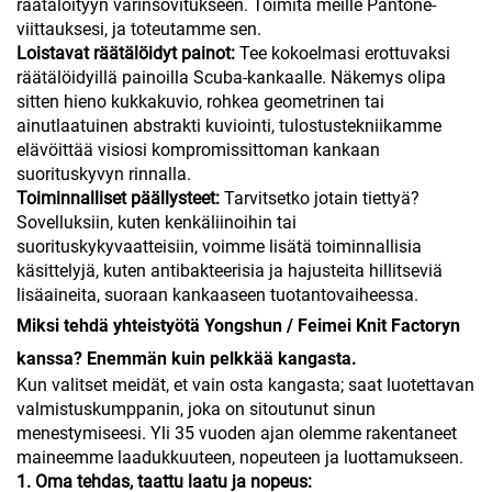
räätälöityyn värinsovitukseen. Toimita meille Pantone-
viittauksesi, ja toteutamme sen.
Loistavat räätälöidyt painot:
Tee kokoelmasi erottuvaksi
räätälöidyillä painoilla Scuba-kankaalle. Näkemys olipa
sitten hieno kukkakuvio, rohkea geometrinen tai
ainutlaatuinen abstrakti kuviointi, tulostustekniikamme
elävöittää visiosi kompromissittoman kankaan
suorituskyvyn rinnalla.
Toiminnalliset päällysteet:
Tarvitsetko jotain tiettyä?
Sovelluksiin, kuten kenkäliinoihin tai
suorituskykyvaatteisiin, voimme lisätä toiminnallisia
käsittelyjä, kuten antibakteerisia ja hajusteita hillitseviä
lisäaineita, suoraan kankaaseen tuotantovaiheessa.
Miksi tehdä yhteistyötä Yongshun / Feimei Knit Factoryn
kanssa? Enemmän kuin pelkkää kangasta.
Kun valitset meidät, et vain osta kangasta; saat luotettavan
valmistuskumppanin, joka on sitoutunut sinun
menestymiseesi. Yli 35 vuoden ajan olemme rakentaneet
maineemme laadukkuuteen, nopeuteen ja luottamukseen.
1. Oma tehdas, taattu laatu ja nopeus: