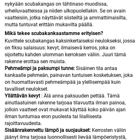
nykyään scubakangas on tähtinaso muodissa,
urheiluvaatteissa ja niiden ulkopuolellakin. Se on avain
vaatteisiin, jotka näyttävät siisteiltä ja ammattimaisilta,
mutta tuntuvat erittäin mukavilta päällä.
Mikä tekee scubakankaastamme erityisen?
Kuvittele scubakangas kaksinkertaiseksi neulokseksi, jossa
on fiksu salaisuus: kevyt, ilmaisevä kerros, joka on
sijoitettu kahden ulomman kerroksen väliin. Juuri tämä
rakenne erottaa sen muista.
Pehmeämpi ja paksumpi tunne:
Sisäinen tila antaa
kankaalle pehmeän, painavan tuntuisen kosketuksen, joka
on huomattavasti pehmeämpää ja ylellisempää kuin
tavalliset neulokset.
Yllättävän kevyt
: Älä anna paksuuden pettää. Tämä
ainutlaatuinen rakenne tarjoaa tilavuutta ilman painoa,
jolloin vaatteet ovat mukavat käyttää koko päivän ajan
ilman tuntumaa eron puolesta tai liiallisesta
rajoittavuudesta.
Sisäänrakennettu lämpö ja suojaukset:
Kerrosten väliin
jäänyt ilma tarjoaa luonnollisesti lievää lämpöeristystä,