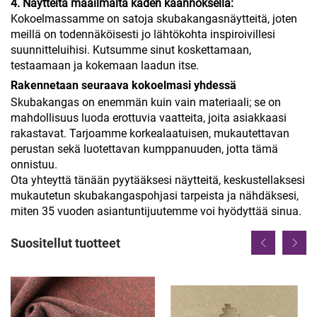
4. Näytteitä maailmalta käden käännöksellä:
Kokoelmassamme on satoja skubakangasnäytteitä, joten
meillä on todennäköisesti jo lähtökohta inspiroivillesi
suunnitteluihisi. Kutsumme sinut koskettamaan,
testaamaan ja kokemaan laadun itse.
Rakennetaan seuraava kokoelmasi yhdessä
Skubakangas on enemmän kuin vain materiaali; se on
mahdollisuus luoda erottuvia vaatteita, joita asiakkaasi
rakastavat. Tarjoamme korkealaatuisen, mukautettavan
perustan sekä luotettavan kumppanuuden, jotta tämä
onnistuu.
Ota yhteyttä tänään pyytääksesi näytteitä, keskustellaksesi
mukautetun skubakangaspohjasi tarpeista ja nähdäksesi,
miten 35 vuoden asiantuntijuutemme voi hyödyttää sinua.
Suositellut tuotteet