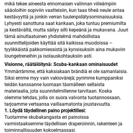
mikä tekee aineesta erinomaisen valinnan viileämpiin
sääoloihin sopiviin vaatteisiin, kun taas tiheä neule antaa
kestävyyttä ja jonkin verran tuulenpidätysominaisuuksia.
Lyhyesti sanottuna saat kankaan, joka tuntuu premiumilta
ja kestävältä, mutta säilyy silti kepeänä ja mukavana. Juuri
tämä ainutlaatuinen yhdistelmä mahdollistaa
suunnittelijoiden käyttää sitä kaikissa muodoissa –
tyylikkäistä pakkomiessistä ja kynsisuksiin aina mukaviin
loungetreneihin ja isolauskohtauksiin asti.
Visionne, räätälöitynä: Scuba-kankaan ominaisuudet
Ymmärrämme, että kaksiakaan brändiä ei ole samanlaisia.
Siksi emme myy vain vakiovärejä; pyrimme kumppaniksi
teidän kanssanne luomaan täsmälleen sellaista
materiaalia, jota suunnitelmillenne tarvitaan. Koska
olemme tehdas, jolla on suora valvonta tuotannossaan,
tarjoamme vertaansa vaillaamatonta joustavuutta.
1. Löydä täydellinen paino projektillesi:
Tuotamme skubakangasta eri painoissa
varmistaaksemme täydellisen draperoinnin, rakenteen ja
toiminnallisuuden kokoelmassasi.