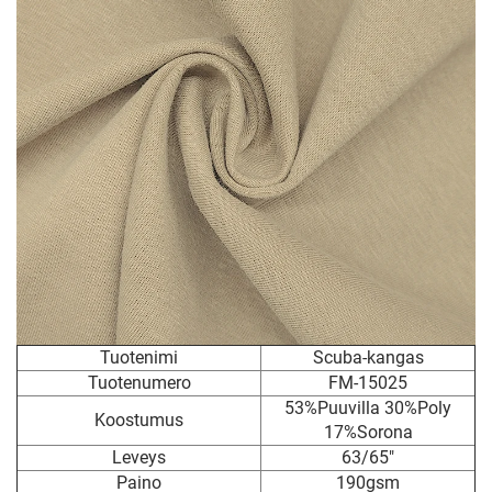
Tuotenimi
Scuba-kangas
Tuotenumero
FM-15025
53%Puuvilla 30%Poly
Koostumus
17%Sorona
Leveys
63/65"
Paino
190gsm