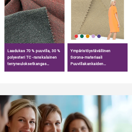
Laadukas 70 % puuvilla, 30 %
Ympäristöystävällinen
polyesteri TC -ranskalainen
Sorona-materiaali
terryneuloksetkangas
Puuvillakankaiden
housuihin ja huppareihin
valmistuspuu, 200 g/m²
neulottu puuvilla-polyesteri
Scuba-kangas/