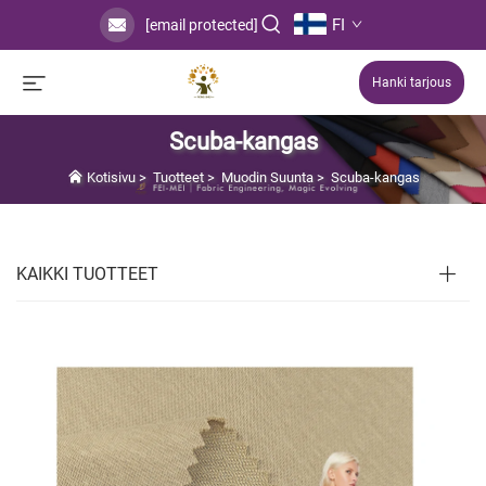
FI
[email protected]
Hanki tarjous
Scuba-kangas
Kotisivu
>
Tuotteet
>
Muodin Suunta
>
Scuba-kangas
KAIKKI TUOTTEET