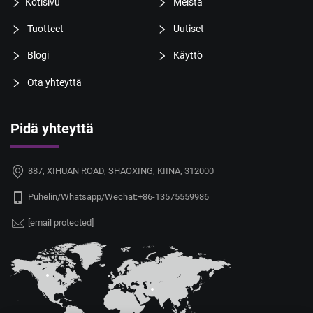
Kotisivu
Meistä
Tuotteet
Uutiset
Blogi
Käyttö
Ota yhteyttä
Pidä yhteyttä
887, XIHUAN ROAD, SHAOXING, KIINA, 312000
Puhelin/Whatsapp/Wechat:
+86-13575559986
[email protected]