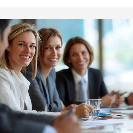
kangas t-paitoihin
naisvaatteisiin/