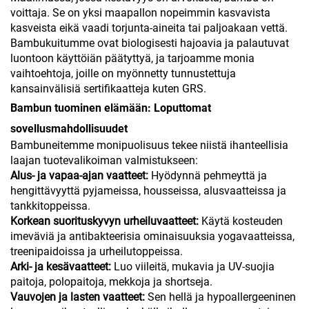
voittaja. Se on yksi maapallon nopeimmin kasvavista
kasveista eikä vaadi torjunta-aineita tai paljoakaan vettä.
Bambukuitumme ovat biologisesti hajoavia ja palautuvat
luontoon käyttöiän päätyttyä, ja tarjoamme monia
vaihtoehtoja, joille on myönnetty tunnustettuja
kansainvälisiä sertifikaatteja kuten GRS.
Bambun tuominen elämään: Loputtomat
sovellusmahdollisuudet
Bambuneitemme monipuolisuus tekee niistä ihanteellisia
laajan tuotevalikoiman valmistukseen:
Alus- ja vapaa-ajan vaatteet:
Hyödynnä pehmeyttä ja
hengittävyyttä pyjameissa, housseissa, alusvaatteissa ja
tankkitoppeissa.
Korkean suorituskyvyn urheiluvaatteet:
Käytä kosteuden
imeväviä ja antibakteerisia ominaisuuksia yogavaatteissa,
treenipaidoissa ja urheilutoppeissa.
Arki- ja kesävaatteet:
Luo viileitä, mukavia ja UV-suojia
paitoja, polopaitoja, mekkoja ja shortseja.
Vauvojen ja lasten vaatteet:
Sen hellä ja hypoallergeeninen