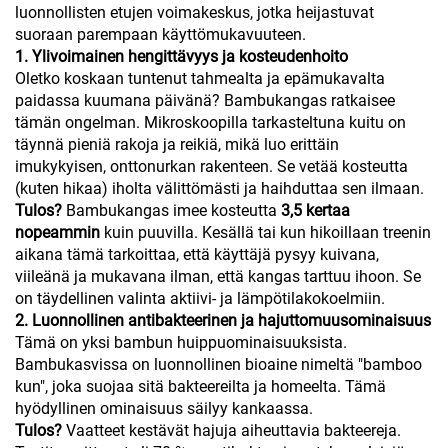
luonnollisten etujen voimakeskus, jotka heijastuvat
suoraan parempaan käyttömukavuuteen.
1. Ylivoimainen hengittävyys ja kosteudenhoito
Oletko koskaan tuntenut tahmealta ja epämukavalta
paidassa kuumana päivänä? Bambukangas ratkaisee
tämän ongelman. Mikroskoopilla tarkasteltuna kuitu on
täynnä pieniä rakoja ja reikiä, mikä luo erittäin
imukykyisen, onttonurkan rakenteen. Se vetää kosteutta
(kuten hikaa) iholta välittömästi ja haihduttaa sen ilmaan.
Tulos?
Bambukangas imee kosteutta
3,5 kertaa
nopeammin
kuin puuvilla. Kesällä tai kun hikoillaan treenin
aikana tämä tarkoittaa, että käyttäjä pysyy kuivana,
viileänä ja mukavana ilman, että kangas tarttuu ihoon. Se
on täydellinen valinta aktiivi- ja lämpötilakokoelmiin.
2. Luonnollinen antibakteerinen ja hajuttomuusominaisuus
Tämä on yksi bambun huippuominaisuuksista.
Bambukasvissa on luonnollinen bioaine nimeltä "bamboo
kun", joka suojaa sitä bakteereilta ja homeelta. Tämä
hyödyllinen ominaisuus säilyy kankaassa.
Tulos?
Vaatteet kestävät hajuja aiheuttavia bakteereja.