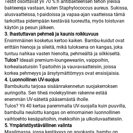
Testit osoittavat yli 70 %:n antibakteerisen tehon yleisiä
bakteereja vastaan, kuten Staphylococcus aureus. Sukissa,
alusvaatteissa, t-paidoissa ja vapaa-ajan vaatteissa tämä
tarkoittaa pidempään kestävää tuoreutta, myös toistuvan
käytön ja pesun jälkeen.
3. Ihastuttavan pehmeä ja kaunis roikkuvuus
Ensimmäinen kosketus kertoo kaiken. Bambu-kuidut ovat
erittäin hienoja ja sileitä, mikä tuloksena on kangas, joka
tuntuu nahkaa vasten hienolta, pehmeältä ja silkkiseltä.
Tulos?
Ideaali premium-loungeweariin, vaippoihin,
korkealaatuisiin T-paitoihin ja vauvavaatteisiin, joissa
korkea pehmeyys ja ärsytymättömyys ovat ensisijaisia.
4. Luonnollinen UV-suojus
Bambukuitu tarjoaa sisäänrakennetun suojakerroksen
auringolta. Sen tiheä molekyylinen rakenne estää
enemmän UV-säteitä pääsemästä iholle.
Tulos? Yli 40 kertaa paremmalla UV-suojalla kuin puuvilla,
bambulla neulottu kangas on erinomainen luonnollinen
vaihtoehto kesäpaitoihin, mekkoihin ja ulkoiluvaatteisiin.
5. Ympäristöystävällinen valinta
Maailmassa, jossa kestävyys on arvokasta, bambu on