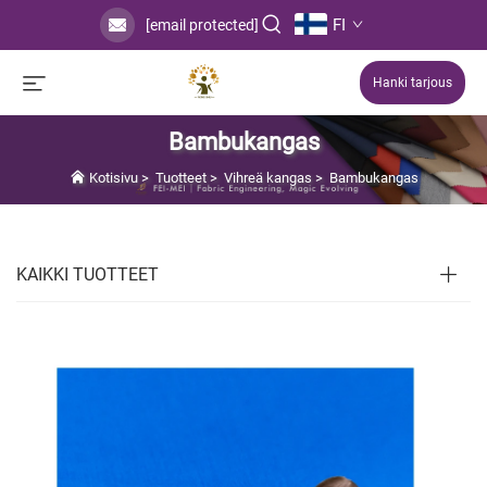
FI
[email protected]
Hanki tarjous
Bambukangas
Kotisivu
>
Tuotteet
>
Vihreä kangas
>
Bambukangas
KAIKKI TUOTTEET