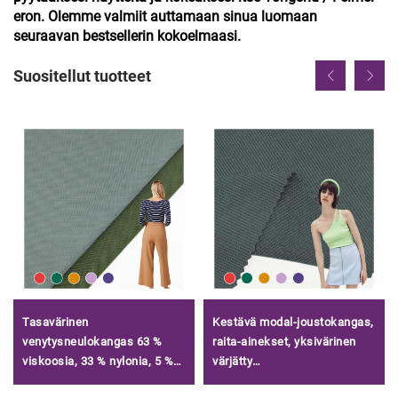
eron. Olemme valmiit auttamaan sinua luomaan
seuraavan bestsellerin kokoelmaasi.
Suositellut tuotteet
Tasavärinen
Kestävä modal-joustokangas,
venytysneulokangas 63 %
raita-ainekset, yksivärinen
viskoosia, 33 % nylonia, 5 %
värjätty
stanssia, 40S Tenkel Roma -
modalipuuvillaraidekangas