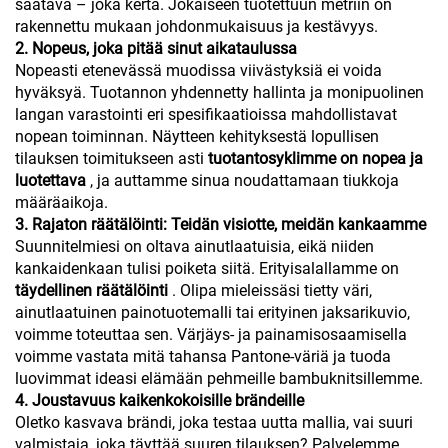
saatava – joka kerta. Jokaiseen tuotettuun metriin on
rakennettu mukaan johdonmukaisuus ja kestävyys.
2. Nopeus, joka pitää sinut aikataulussa
Nopeasti etenevässä muodissa viivästyksiä ei voida
hyväksyä. Tuotannon yhdennetty hallinta ja monipuolinen
langan varastointi eri spesifikaatioissa mahdollistavat
nopean toiminnan. Näytteen kehityksestä lopullisen
tilauksen toimitukseen asti
tuotantosyklimme on nopea ja
luotettava
, ja auttamme sinua noudattamaan tiukkoja
määräaikoja.
3. Rajaton räätälöinti: Teidän visiotte, meidän kankaamme
Suunnitelmiesi on oltava ainutlaatuisia, eikä niiden
kankaidenkaan tulisi poiketa siitä. Erityisalallamme on
täydellinen räätälöinti
. Olipa mieleissäsi tietty väri,
ainutlaatuinen painotuotemalli tai erityinen jaksarikuvio,
voimme toteuttaa sen. Värjäys- ja painamisosaamisella
voimme vastata mitä tahansa Pantone-väriä ja tuoda
luovimmat ideasi elämään pehmeille bambuknitsillemme.
4. Joustavuus kaikenkokoisille brändeille
Oletko kasvava brändi, joka testaa uutta mallia, vai suuri
valmistaja, joka täyttää suuren tilauksen? Palvelemme