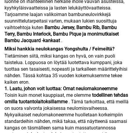
luonne on ihanteellinen herkälle iholle vauvan asusteissa,
kyyhkyläisvaatteissa ja lasten lelukäyttövaatteissa.
Tarjoamme laajan valikoiman bambuneulovirkkejä
suunnittelutarpeitasi varten, mukaan lukien suosittuja
vaihtoehtoja kuten
Bambu Jersey, Bambu Rib, Bambu
Terry, Bambu Interlock, Bambu Pique ja monimutkaiset
Bambu Jacquard -kankaat
.
Miksi hankkia neulokangas Yongshulta / Feimeiltä?
Tietäminen siitä, miksi kangas on hyvä, on vain puoli
taistelua. Loppuosa on löytää luotettava kumppani, joka
tuottaa sen tasaisesti, nopeasti ja tarkalleen määrittelyihisi
nähden. Tässä kohtaa 35 vuoden kokemuksemme tekee
kaiken eron.
1. Laatu, johon voit luottaa: Omat neulomakoneemme
Toisin kuin monet kauppiaat, me olemme
todellinen tehdas
omilla tuotantolaitoksillamme
. Tämä tarkoittaa, että meillä
on suora valvonta jokaisessa neulomisvaiheessa.
Nykyaikaiset neulomakoneemme huolletaan korkeimpiin
standardeihin nähden, mikä takaa, että näytteenä saamasi
kangas on täsmälleen sama kuin massatuotannossa