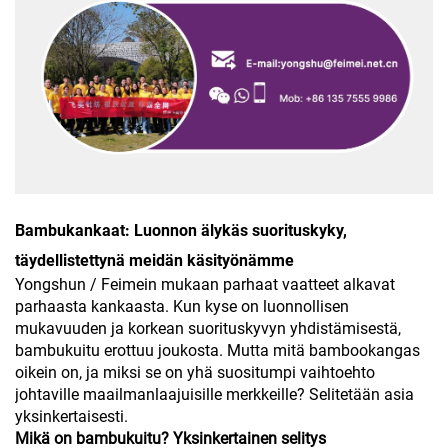
Bambukankaat: Luonnon älykäs suorituskyky,
täydellistettynä meidän käsityönämme
Yongshun / Feimein mukaan parhaat vaatteet alkavat
parhaasta kankaasta. Kun kyse on luonnollisen
mukavuuden ja korkean suorituskyvyn yhdistämisestä,
bambukuitu erottuu joukosta. Mutta mitä bamboo­kangas
oikein on, ja miksi se on yhä suositumpi vaihtoehto
johtaville maailmanlaajuisille merkkeille? Selitetään asia
yksinkertaisesti.
Mikä on bambukuitu? Yksinkertainen selitys