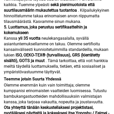
kaikkia. Tuemme ylpeästi
sekä pienimuotoista että
suurtilausmäärin mukautettua tuotantoa
. Kilpailukykyinen
hinnoittelumme takaa erinomaisen arvon riippumatta
tilausmäärästä. Kasvamme sinun mukana.
5. Luottamus, joka perustuu sertifikaatteihin ja
kokemukseen
Kanssa
yli 35 vuotta
neulekangasalalla, syvällä
asiantuntemuksellamme on takuu. Olemme sertifioitu
kansainvälisesti kunnioitetuimmilla standardeilla, mukaan
lukien
ISO, OEKO-TEX® (turvallisuus), GRS (kierrätetty
sisältö), GOTS ja muut
. Tämä tarkoittaa, että voit hankkia
meiltä täydellä luottamuksella, tietäen, että sosiaaliset ja
ympäristövastuumme täyttyvät.
Teemme jotain Suurta Yhdessä
Olemme enemmän kuin vain toimittaja; olemme
kumppanisi erinomaisten vaatteiden luomisessa. Tutustu
bambukangastuotteiden mahdollisuuksiin valmistajan
kanssa, joka tarjoaa vakautta, nopeutta ja joustavuutta.
Ota yhteyttä tänään keskustellaksesi projektistasi,
pyytääksesi näytteitä ja kokeaksesi itse Yongshu / Feimei -