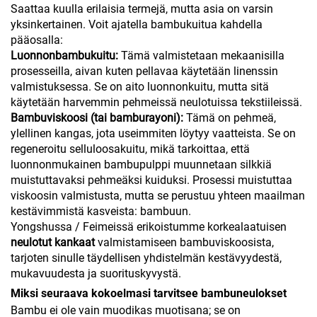
Saattaa kuulla erilaisia termejä, mutta asia on varsin
yksinkertainen. Voit ajatella bambukuitua kahdella
pääosalla:
Luonnonbambukuitu:
Tämä valmistetaan mekaanisilla
prosesseilla, aivan kuten pellavaa käytetään linenssin
valmistuksessa. Se on aito luonnonkuitu, mutta sitä
käytetään harvemmin pehmeissä neulotuissa tekstiileissä.
Bambuviskoosi (tai bamburayoni):
Tämä on pehmeä,
ylellinen kangas, jota useimmiten löytyy vaatteista. Se on
regeneroitu selluloosakuitu, mikä tarkoittaa, että
luonnonmukainen bambupulppi muunnetaan silkkiä
muistuttavaksi pehmeäksi kuiduksi. Prosessi muistuttaa
viskoosin valmistusta, mutta se perustuu yhteen maailman
kestävimmistä kasveista: bambuun.
Yongshussa / Feimeissä erikoistumme korkealaatuisen
neulotut kankaat
valmistamiseen bambuviskoosista,
tarjoten sinulle täydellisen yhdistelmän kestävyydestä,
mukavuudesta ja suorituskyvystä.
Miksi seuraava kokoelmasi tarvitsee bambuneulokset
Bambu ei ole vain muodikas muotisana; se on