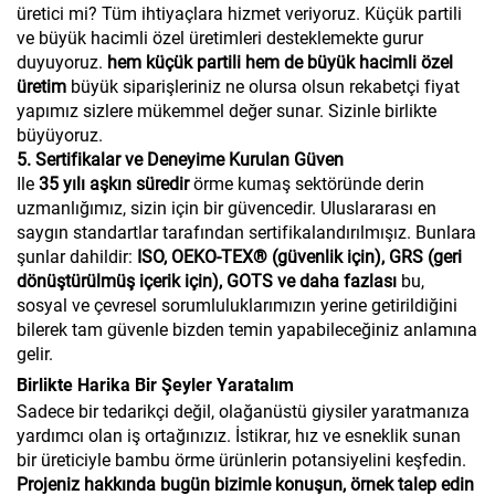
üretici mi? Tüm ihtiyaçlara hizmet veriyoruz. Küçük partili
ve büyük hacimli özel üretimleri desteklemekte gurur
duyuyoruz.
hem küçük partili hem de büyük hacimli özel
üretim
büyük siparişleriniz ne olursa olsun rekabetçi fiyat
yapımız sizlere mükemmel değer sunar. Sizinle birlikte
büyüyoruz.
5. Sertifikalar ve Deneyime Kurulan Güven
Ile
35 yılı aşkın süredir
örme kumaş sektöründe derin
uzmanlığımız, sizin için bir güvencedir. Uluslararası en
saygın standartlar tarafından sertifikalandırılmışız. Bunlara
şunlar dahildir:
ISO, OEKO-TEX® (güvenlik için), GRS (geri
dönüştürülmüş içerik için), GOTS ve daha fazlası
bu,
sosyal ve çevresel sorumluluklarımızın yerine getirildiğini
bilerek tam güvenle bizden temin yapabileceğiniz anlamına
gelir.
Birlikte Harika Bir Şeyler Yaratalım
Sadece bir tedarikçi değil, olağanüstü giysiler yaratmanıza
yardımcı olan iş ortağınızız. İstikrar, hız ve esneklik sunan
bir üreticiyle bambu örme ürünlerin potansiyelini keşfedin.
Projeniz hakkında bugün bizimle konuşun, örnek talep edin