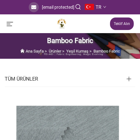
TR
[email protected]
Teklif Alın
Bamboo Fabric
Ana Sayfa
>
Ürünler
>
Yeşil Kumaş
>
Bamboo Fabric
TÜM ÜRÜNLER