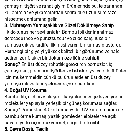
çamaşırı, tişört ve rahat giyim ürünlerinde bu, tekrarlanan
kullanımlar ve yıkamalardan sonra bile uzun süre taze
hissetmek anlamına gelir.
3. Muhteşem Yumuşaklık ve Güzel Dökülmeye Sahip
İlk dokunuş her şeyi anlatır. Bambu iplikler inanılmaz
derecede ince ve pürüzsüzdür ve cilde karşı lüks bir
yumuşaklık ve kadifelilik hissi veren bir kumaş oluşturur.
Herhangi bir giysiyi yüksek kaliteli bir görünüme ve hale
getiren zarif, akıcı bir döküm özelliğine sahiptir.
Sonuç?
En üst düzey rahatlık gerektiren bornozlar, iç
çamaşırları, premium tişörtler ve bebek giysileri gibi ürünler
için mükemmeldir; çünkü bu ürünlerde en üst düzey
yumuşaklık ve tahriş etmeme çok önemlidir.
4. Doğal UV Koruma
Bambu lifi, cildinize ulaşan UV ışınlarını engelleyen yoğun
moleküler yapısıyla yerleşik bir güneş koruması sağlar.
Sonuç? Pamuktan 40 kat daha iyi bir UV koruma oranı ile
bambu örme kumaş, yazlık gömlekler, elbiseler ve açık
hava giysileri için mükemmel, doğal bir tercihtir.
5. Çevre Dostu Tercih