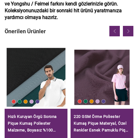
ve Yongshu / Feimei farkını kendi gözlerinizle görün.
Koleksiyonunuzdaki bir sonraki hit ürünü yaratmanıza
yardımcı olmaya hazıriz.
Önerilen Ürünler
Hızlı Kuruyan Örgü Sorona
220 GSM Örme Poliester
Pique Kumaş Poliester
Kumaş Pique Materyal, Özel
Malzeme, Boyasız %100
Renkler Esnek Pamuklu Pique
Poliester Pique Kumaş
Kumaş Polo T-shirt için/