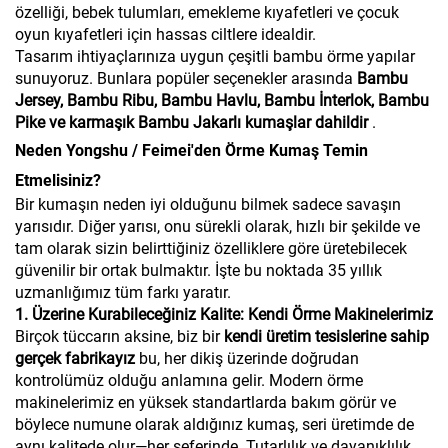
özelliği, bebek tulumları, emekleme kıyafetleri ve çocuk
oyun kıyafetleri için hassas ciltlere idealdir.
Tasarım ihtiyaçlarınıza uygun çeşitli bambu örme yapılar
sunuyoruz. Bunlara popüler seçenekler arasında
Bambu
Jersey, Bambu Ribu, Bambu Havlu, Bambu İnterlok, Bambu
Pike ve karmaşık Bambu Jakarlı kumaşlar dahildir
.
Neden Yongshu / Feimei'den Örme Kumaş Temin
Etmelisiniz?
Bir kumaşın neden iyi olduğunu bilmek sadece savaşın
yarısıdır. Diğer yarısı, onu sürekli olarak, hızlı bir şekilde ve
tam olarak sizin belirttiğiniz özelliklere göre üretebilecek
güvenilir bir ortak bulmaktır. İşte bu noktada 35 yıllık
uzmanlığımız tüm farkı yaratır.
1. Üzerine Kurabileceğiniz Kalite: Kendi Örme Makinelerimiz
Birçok tüccarın aksine, biz bir
kendi üretim tesislerine sahip
gerçek fabrikayız
bu, her dikiş üzerinde doğrudan
kontrolümüz olduğu anlamına gelir. Modern örme
makinelerimiz en yüksek standartlarda bakım görür ve
böylece numune olarak aldığınız kumaş, seri üretimde de
aynı kalitede olur—her seferinde. Tutarlılık ve dayanıklılık,