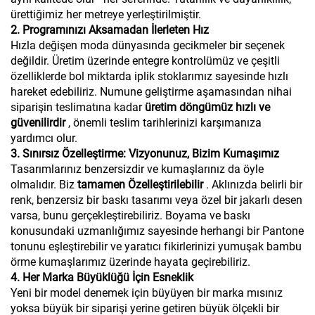
ürettiğimiz her metreye yerleştirilmiştir.
2. Programınızı Aksamadan İlerleten Hız
Hızla değişen moda dünyasında gecikmeler bir seçenek
değildir. Üretim üzerinde entegre kontrolümüz ve çeşitli
özelliklerde bol miktarda iplik stoklarımız sayesinde hızlı
hareket edebiliriz. Numune geliştirme aşamasından nihai
siparişin teslimatına kadar
üretim döngümüz hızlı ve
güvenilirdir
, önemli teslim tarihlerinizi karşımanıza
yardımcı olur.
3. Sınırsız Özelleştirme: Vizyonunuz, Bizim Kumaşımız
Tasarımlarınız benzersizdir ve kumaşlarınız da öyle
olmalıdır. Biz
tamamen Özelleştirilebilir
. Aklınızda belirli bir
renk, benzersiz bir baskı tasarımı veya özel bir jakarlı desen
varsa, bunu gerçekleştirebiliriz. Boyama ve baskı
konusundaki uzmanlığımız sayesinde herhangi bir Pantone
tonunu eşleştirebilir ve yaratıcı fikirlerinizi yumuşak bambu
örme kumaşlarımız üzerinde hayata geçirebiliriz.
4. Her Marka Büyüklüğü İçin Esneklik
Yeni bir model denemek için büyüyen bir marka mısınız
yoksa büyük bir siparişi yerine getiren büyük ölçekli bir