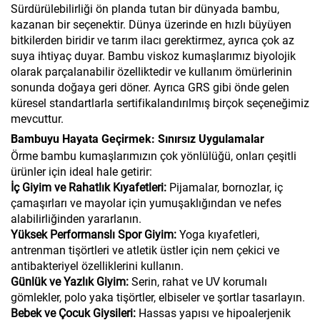
Sürdürülebilirliği ön planda tutan bir dünyada bambu,
kazanan bir seçenektir. Dünya üzerinde en hızlı büyüyen
bitkilerden biridir ve tarım ilacı gerektirmez, ayrıca çok az
suya ihtiyaç duyar. Bambu viskoz kumaşlarımız biyolojik
olarak parçalanabilir özelliktedir ve kullanım ömürlerinin
sonunda doğaya geri döner. Ayrıca GRS gibi önde gelen
küresel standartlarla sertifikalandırılmış birçok seçeneğimiz
mevcuttur.
Bambuyu Hayata Geçirmek: Sınırsız Uygulamalar
Örme bambu kumaşlarımızın çok yönlülüğü, onları çeşitli
ürünler için ideal hale getirir:
İç Giyim ve Rahatlık Kıyafetleri:
Pijamalar, bornozlar, iç
çamaşırları ve mayolar için yumuşaklığından ve nefes
alabilirliğinden yararlanın.
Yüksek Performanslı Spor Giyim:
Yoga kıyafetleri,
antrenman tişörtleri ve atletik üstler için nem çekici ve
antibakteriyel özelliklerini kullanın.
Günlük ve Yazlık Giyim:
Serin, rahat ve UV korumalı
gömlekler, polo yaka tişörtler, elbiseler ve şortlar tasarlayın.
Bebek ve Çocuk Giysileri:
Hassas yapısı ve hipoalerjenik