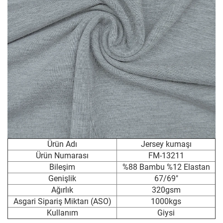
Ürün Adı
Jersey kumaşı
Ürün Numarası
FM-13211
Bileşim
%88 Bambu %12 Elastan
Genişlik
67/69"
Ağırlık
320gsm
Asgari Sipariş Miktarı (ASO)
1000kgs
Kullanım
Giysi