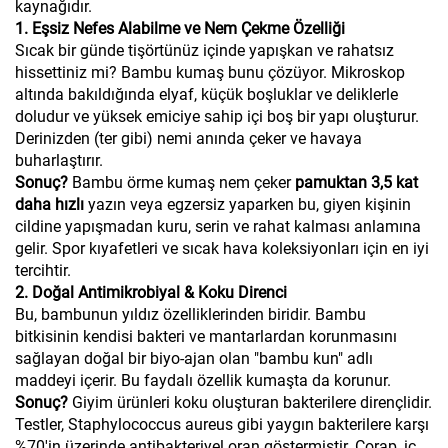
kaynağıdır.
1. Eşsiz Nefes Alabilme ve Nem Çekme Özelliği
Sıcak bir günde tişörtünüz içinde yapışkan ve rahatsız
hissettiniz mi? Bambu kumaş bunu çözüyor. Mikroskop
altında bakıldığında elyaf, küçük boşluklar ve deliklerle
doludur ve yüksek emiciye sahip içi boş bir yapı oluşturur.
Derinizden (ter gibi) nemi anında çeker ve havaya
buharlaştırır.
Sonuç?
Bambu örme kumaş nem çeker
pamuktan 3,5 kat
daha hızlı
yazın veya egzersiz yaparken bu, giyen kişinin
cildine yapışmadan kuru, serin ve rahat kalması anlamına
gelir. Spor kıyafetleri ve sıcak hava koleksiyonları için en iyi
tercihtir.
2. Doğal Antimikrobiyal & Koku Direnci
Bu, bambunun yıldız özelliklerinden biridir. Bambu
bitkisinin kendisi bakteri ve mantarlardan korunmasını
sağlayan doğal bir biyo-ajan olan "bambu kun" adlı
maddeyi içerir. Bu faydalı özellik kumaşta da korunur.
Sonuç?
Giyim ürünleri koku oluşturan bakterilere dirençlidir.
Testler, Staphylococcus aureus gibi yaygın bakterilere karşı
%70'in üzerinde antibakteriyel oran göstermiştir. Çorap, iç