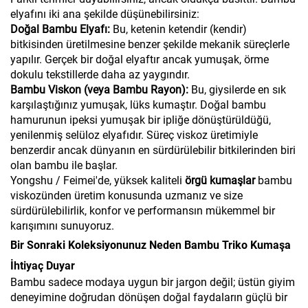
elyafını iki ana şekilde düşünebilirsiniz:
Doğal Bambu Elyafı:
Bu, ketenin ketendir (kendir)
bitkisinden üretilmesine benzer şekilde mekanik süreçlerle
yapılır. Gerçek bir doğal elyaftır ancak yumuşak, örme
dokulu tekstillerde daha az yaygındır.
Bambu Viskon (veya Bambu Rayon):
Bu, giysilerde en sık
karşılaştığınız yumuşak, lüks kumaştır. Doğal bambu
hamurunun ipeksi yumuşak bir ipliğe dönüştürüldüğü,
yenilenmiş selüloz elyafıdır. Süreç viskoz üretimiyle
benzerdir ancak dünyanın en sürdürülebilir bitkilerinden biri
olan bambu ile başlar.
Yongshu / Feimei'de, yüksek kaliteli
örgü kumaşlar
bambu
viskozünden üretim konusunda uzmanız ve size
sürdürülebilirlik, konfor ve performansın mükemmel bir
karışımını sunuyoruz.
Bir Sonraki Koleksiyonunuz Neden Bambu Triko Kumaşa
İhtiyaç Duyar
Bambu sadece modaya uygun bir jargon değil; üstün giyim
deneyimine doğrudan dönüşen doğal faydaların güçlü bir