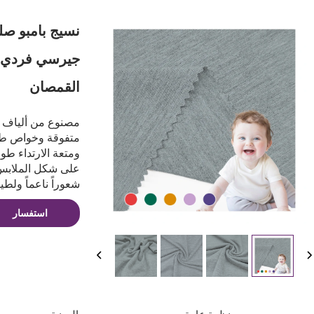
نسيج بامبو صل
جيرسي فردي من
القمصان
مصنوع من ألياف با
متفوقة وخواص طبي
ومتعة الارتداء طو
على شكل الملابس 
شعوراً ناعماً ولطيف
استفسار