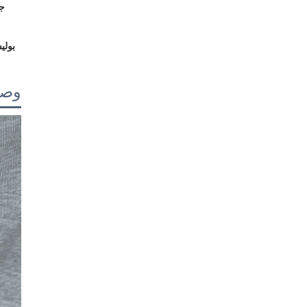
بولي
وصف