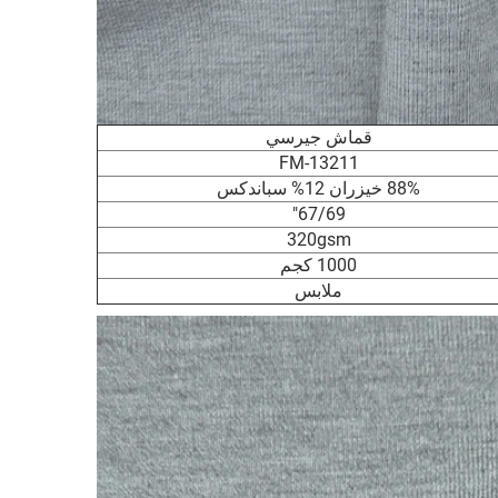
قماش جيرسي
FM-13211
88% خيزران 12% سباندكس
67/69"
320gsm
1000 كجم
ملابس