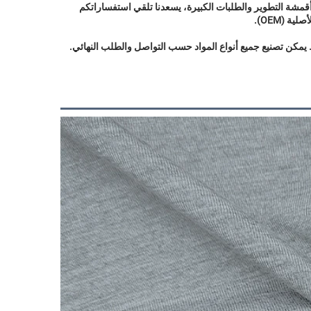
جميع الأقمشة المعروضة في Feimei/Yongshu مبنية على نماذج متوفرة لدينا من أقمشة التطوير والطلبات الكبيرة، يسعدنا تلقي استفساراتكم 
(OEM). 
 يمكن تصنيع جميع أنواع المواد حسب التواصل والطلب النهائي. 