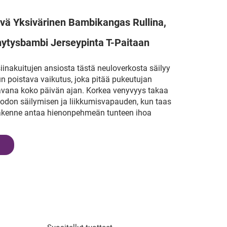
yvä Yksivärinen Bambikangas Rullina,
nytysbambi Jerseypinta T-Paitaan
nakuitujen ansiosta tästä neuloverkosta säilyy
un poistava vaikutus, joka pitää pukeutujan
avana koko päivän ajan. Korkea venyvyys takaa
don säilymisen ja liikkumisvapauden, kun taas
akenne antaa hienonpehmeän tunteen ihoa