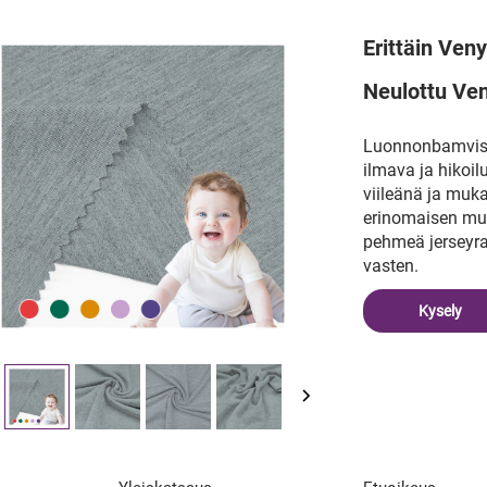
Erittäin Ven
Neulottu Ve
Luonnonbamvisii
ilmava ja hikoil
viileänä ja muk
erinomaisen muo
pehmeä jerseyr
vasten.
Kysely