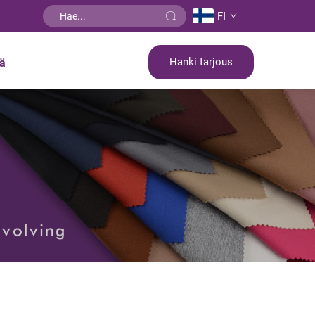
FI
Hanki tarjous
tä