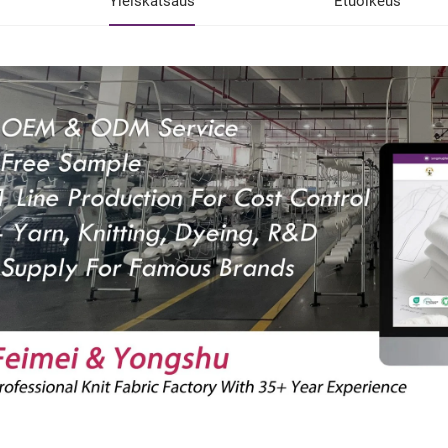
Yleiskatsaus
Etuoikeus