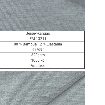
Jersey-kangas
FM-13211
88 % Bambua 12 % Elastania
67/69"
320gsm
1000 kg
Vaatteet