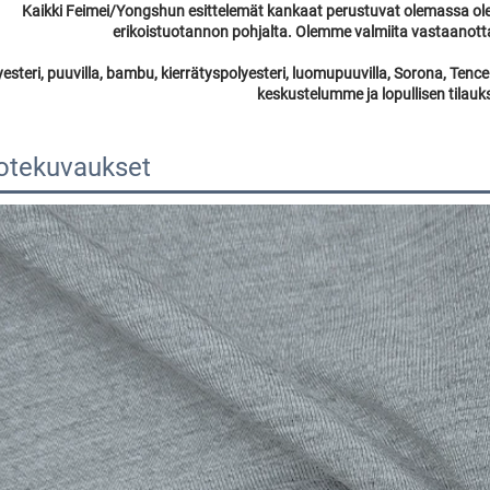
Kaikki Feimei/Yongshun esittelemät kankaat perustuvat olemassa olevii
erikoistuotannon pohjalta. Olemme valmiita vastaanott
esteri, puuvilla, bambu, kierrätyspolyesteri, luomupuuvilla, Sorona, Tencel
keskustelumme ja lopullisen tilauk
otekuvaukset