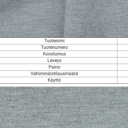
Tuotenimi
Tuotenumero
Koostumus
Leveys
Paino
Vähimmäistilausmäärä
Käyttö