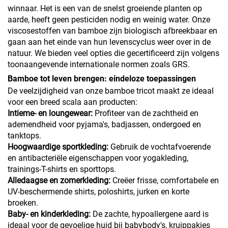
winnaar. Het is een van de snelst groeiende planten op
aarde, heeft geen pesticiden nodig en weinig water. Onze
viscosestoffen van bamboe zijn biologisch afbreekbaar en
gaan aan het einde van hun levenscyclus weer over in de
natuur. We bieden veel opties die gecertificeerd zijn volgens
toonaangevende internationale normen zoals GRS.
Bamboe tot leven brengen: eindeloze toepassingen
De veelzijdigheid van onze bamboe tricot maakt ze ideaal
voor een breed scala aan producten:
Intieme- en loungewear:
Profiteer van de zachtheid en
ademendheid voor pyjama's, badjassen, ondergoed en
tanktops.
Hoogwaardige sportkleding:
Gebruik de vochtafvoerende
en antibacteriële eigenschappen voor yogakleding,
trainings-T-shirts en sporttops.
Alledaagse en zomerkleding:
Creëer frisse, comfortabele en
UV-beschermende shirts, poloshirts, jurken en korte
broeken.
Baby- en kinderkleding:
De zachte, hypoallergene aard is
ideaal voor de gevoelige huid bij babybody's, kruippakjes