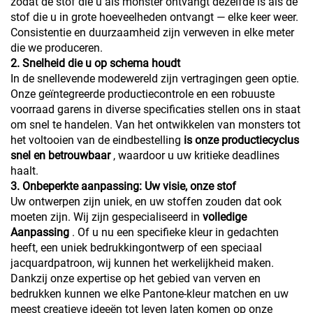
zodat de stof die u als monster ontvangt dezelfde is als de
stof die u in grote hoeveelheden ontvangt — elke keer weer.
Consistentie en duurzaamheid zijn verweven in elke meter
die we produceren.
2. Snelheid die u op schema houdt
In de snellevende modewereld zijn vertragingen geen optie.
Onze geïntegreerde productiecontrole en een robuuste
voorraad garens in diverse specificaties stellen ons in staat
om snel te handelen. Van het ontwikkelen van monsters tot
het voltooien van de eindbestelling
is onze productiecyclus
snel en betrouwbaar
, waardoor u uw kritieke deadlines
haalt.
3. Onbeperkte aanpassing: Uw visie, onze stof
Uw ontwerpen zijn uniek, en uw stoffen zouden dat ook
moeten zijn. Wij zijn gespecialiseerd in
volledige
Aanpassing
. Of u nu een specifieke kleur in gedachten
heeft, een uniek bedrukkingontwerp of een speciaal
jacquardpatroon, wij kunnen het werkelijkheid maken.
Dankzij onze expertise op het gebied van verven en
bedrukken kunnen we elke Pantone-kleur matchen en uw
meest creatieve ideeën tot leven laten komen op onze