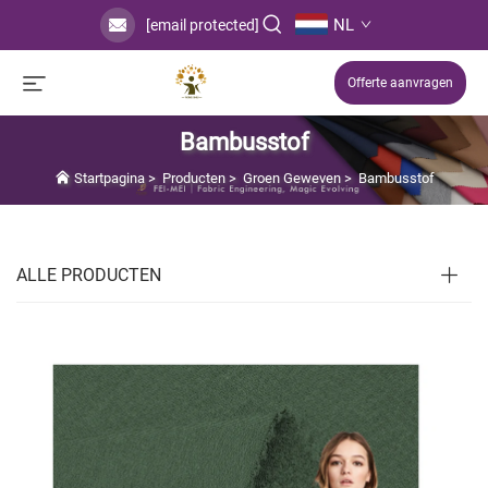
NL
[email protected]
Offerte aanvragen
Bambusstof
Startpagina
>
Producten
>
Groen Geweven
>
Bambusstof
ALLE PRODUCTEN