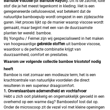
Bamboe Viscose (of Bamboe Rayon):
Dit is de zachte, luxe
stof die je het meest tegenkomt in kleding. Het is een
geregenereerde cellulosevezel, wat betekent dat de
natuurlijke bamboepulp wordt omgezet in een zijdezachte
garen. Het proces lijkt op de manier waarop viscose wordt
gemaakt, maar begint met een van de duurzaamste
planten ter wereld: bamboe.
Bij Yongshu / Feimei zijn wij gespecialiseerd in het maken
van hoogwaardige
gebreide stoffen
uit bamboe viscose,
waardoor u de perfecte combinatie krijgt van
duurzaamheid, comfort en prestaties.
Waarom uw volgende collectie bamboe tricotstof nodig
heeft
Bamboe is niet zomaar een modieuze term; het is een
krachtcentrale van natuurlijke voordelen die direct
resulteren in een superieur draagcomfort.
1. Onverslaanbare ademendheid en vochtafvoer
Hebt u zich ooit plakkerig en ongemakkelijk gevoeld in een
overhemd op een warme dag? Bamboestof lost dat op.
Onder de microscoop zit de vezel vol met kleine openingen