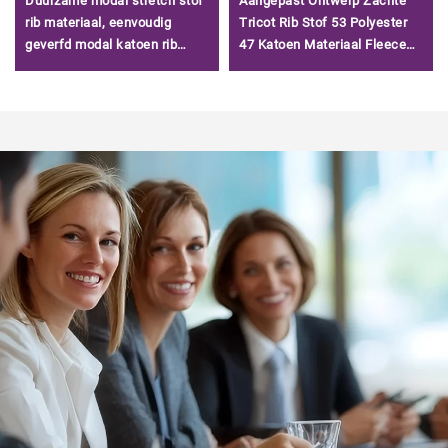
Duurzame modal stretch stof
Aangepast Ontwerp Zachte
rib materiaal, eenvoudig
Tricot Rib Stof 53 Polyester
geverfd modal katoen rib
47 Katoen Materiaal Fleece
stoffen voor dameskleding/
Stof voor Kleding