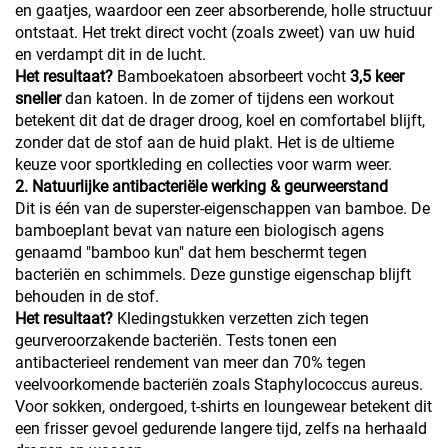
en gaatjes, waardoor een zeer absorberende, holle structuur
ontstaat. Het trekt direct vocht (zoals zweet) van uw huid
en verdampt dit in de lucht.
Het resultaat?
Bamboekatoen absorbeert vocht
3,5 keer
sneller
dan katoen. In de zomer of tijdens een workout
betekent dit dat de drager droog, koel en comfortabel blijft,
zonder dat de stof aan de huid plakt. Het is de ultieme
keuze voor sportkleding en collecties voor warm weer.
2. Natuurlijke antibacteriële werking & geurweerstand
Dit is één van de superster-eigenschappen van bamboe. De
bamboeplant bevat van nature een biologisch agens
genaamd "bamboo kun" dat hem beschermt tegen
bacteriën en schimmels. Deze gunstige eigenschap blijft
behouden in de stof.
Het resultaat?
Kledingstukken verzetten zich tegen
geurveroorzakende bacteriën. Tests tonen een
antibacterieel rendement van meer dan 70% tegen
veelvoorkomende bacteriën zoals Staphylococcus aureus.
Voor sokken, ondergoed, t-shirts en loungewear betekent dit
een frisser gevoel gedurende langere tijd, zelfs na herhaald