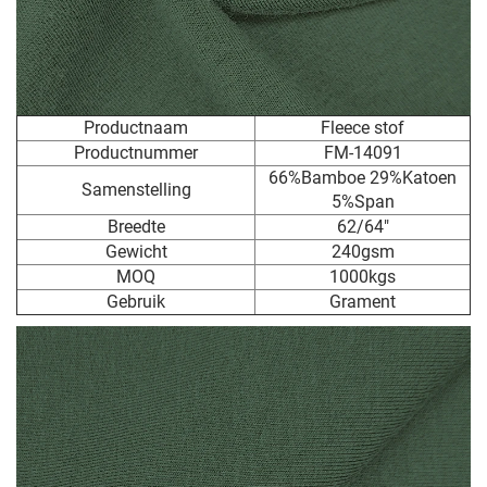
Productnaam
Fleece stof
Productnummer
FM-14091
66%Bamboe 29%Katoen
Samenstelling
5%Span
Breedte
62/64"
Gewicht
240gsm
MOQ
1000kgs
Gebruik
Grament