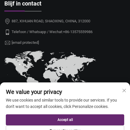
Blijf in contact
887, XIHUAN ROAD, SHAOXING, CHINA, 312000
Telefoon / Whatsapp / Wechat:
+86-13575559986
[email protected]
We value your privacy
We use cookies and similar tools to provide our services. If you
don't want to accept all cookies, click Personalize cookies.
Copyright © 2026 China Shaoxing Yongshu Trade Co., Ltd. Alle rechten
voorbehouden. —
Privacybeleid
Accept all