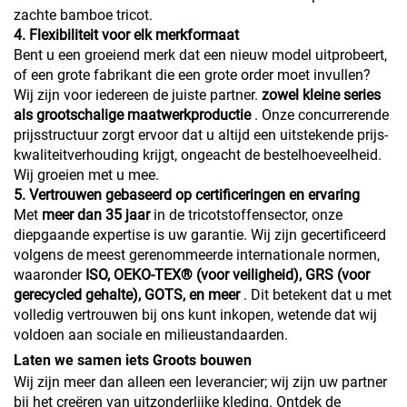
zachte bamboe tricot.
4. Flexibiliteit voor elk merkformaat
Bent u een groeiend merk dat een nieuw model uitprobeert,
of een grote fabrikant die een grote order moet invullen?
Wij zijn voor iedereen de juiste partner.
zowel kleine series
als grootschalige maatwerkproductie
. Onze concurrerende
prijsstructuur zorgt ervoor dat u altijd een uitstekende prijs-
kwaliteitverhouding krijgt, ongeacht de bestelhoeveelheid.
Wij groeien met u mee.
5. Vertrouwen gebaseerd op certificeringen en ervaring
Met
meer dan 35 jaar
in de tricotstoffensector, onze
diepgaande expertise is uw garantie. Wij zijn gecertificeerd
volgens de meest gerenommeerde internationale normen,
waaronder
ISO, OEKO-TEX® (voor veiligheid), GRS (voor
gerecycled gehalte), GOTS, en meer
. Dit betekent dat u met
volledig vertrouwen bij ons kunt inkopen, wetende dat wij
voldoen aan sociale en milieustandaarden.
Laten we samen iets Groots bouwen
Wij zijn meer dan alleen een leverancier; wij zijn uw partner
bij het creëren van uitzonderlijke kleding. Ontdek de