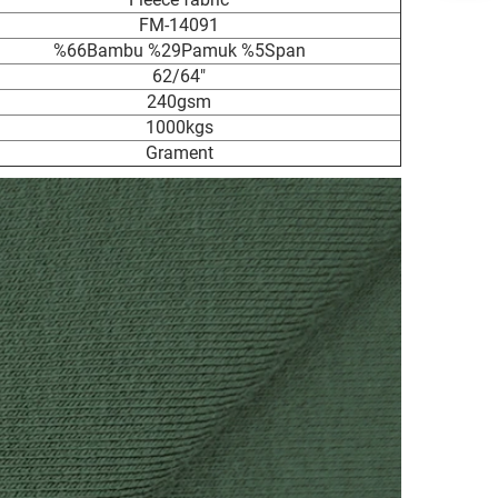
FM-14091
%66Bambu %29Pamuk %5Span
62/64"
240gsm
1000kgs
Grament