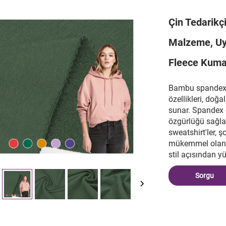
Çin Tedarik
Malzeme, Uy
Fleece Kuma
Bambu spandex
özellikleri, doğa
sunar. Spandex e
özgürlüğü sağla
sweatshirt'ler, ş
mükemmel olan 
stil açısından y
Sorgu