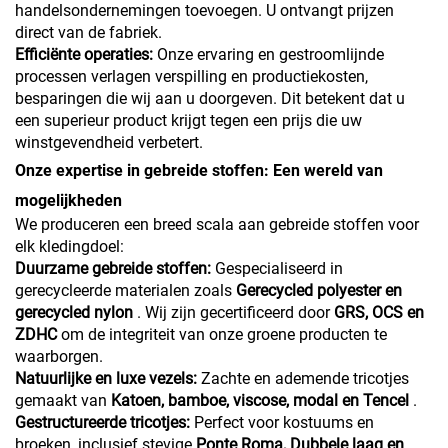
handelsondernemingen toevoegen. U ontvangt prijzen
direct van de fabriek.
Efficiënte operaties:
Onze ervaring en gestroomlijnde
processen verlagen verspilling en productiekosten,
besparingen die wij aan u doorgeven. Dit betekent dat u
een superieur product krijgt tegen een prijs die uw
winstgevendheid verbetert.
Onze expertise in gebreide stoffen: Een wereld van
mogelijkheden
We produceren een breed scala aan gebreide stoffen voor
elk kledingdoel:
Duurzame gebreide stoffen:
Gespecialiseerd in
gerecycleerde materialen zoals
Gerecycled polyester en
gerecycled nylon
. Wij zijn gecertificeerd door
GRS, OCS en
ZDHC
om de integriteit van onze groene producten te
waarborgen.
Natuurlijke en luxe vezels:
Zachte en ademende tricotjes
gemaakt van
Katoen, bamboe, viscose, modal en Tencel
.
Gestructureerde tricotjes:
Perfect voor kostuums en
broeken, inclusief stevige
Ponte Roma, Dubbele laag en