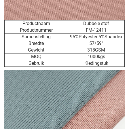
Productnaam
Dubbele stof
Productnummer
FM-12411
Samenstelling
95%Polyester 5%Spandex
Breedte
57/59"
Gewicht
318GSM
MOQ
1000kgs
Gebruik
Kledingstuk