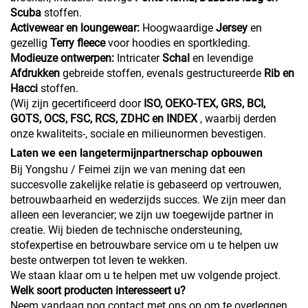
Scuba
stoffen.
Activewear en loungewear:
Hoogwaardige
Jersey
en
gezellig
Terry fleece
voor hoodies en sportkleding.
Modieuze ontwerpen:
Intricater
Schal
en levendige
Afdrukken
gebreide stoffen, evenals gestructureerde
Rib en
Hacci
stoffen.
(Wij zijn gecertificeerd door
ISO, OEKO-TEX, GRS, BCI,
GOTS, OCS, FSC, RCS, ZDHC en INDEX
, waarbij derden
onze kwaliteits-, sociale en milieunormen bevestigen.
Laten we een langetermijnpartnerschap opbouwen
Bij Yongshu / Feimei zijn we van mening dat een
succesvolle zakelijke relatie is gebaseerd op vertrouwen,
betrouwbaarheid en wederzijds succes. We zijn meer dan
alleen een leverancier; we zijn uw toegewijde partner in
creatie. Wij bieden de technische ondersteuning,
stofexpertise en betrouwbare service om u te helpen uw
beste ontwerpen tot leven te wekken.
We staan klaar om u te helpen met uw volgende project.
Welk soort producten interesseert u?
Neem vandaag nog contact met ons op om te overleggen