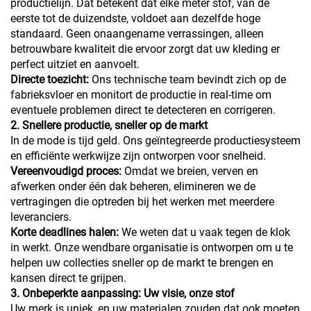
productielijn. Dat betekent dat elke meter stof, van de
eerste tot de duizendste, voldoet aan dezelfde hoge
standaard. Geen onaangename verrassingen, alleen
betrouwbare kwaliteit die ervoor zorgt dat uw kleding er
perfect uitziet en aanvoelt.
Directe toezicht:
Ons technische team bevindt zich op de
fabrieksvloer en monitort de productie in real-time om
eventuele problemen direct te detecteren en corrigeren.
2. Snellere productie, sneller op de markt
In de mode is tijd geld. Ons geïntegreerde productiesysteem
en efficiënte werkwijze zijn ontworpen voor snelheid.
Vereenvoudigd proces:
Omdat we breien, verven en
afwerken onder één dak beheren, elimineren we de
vertragingen die optreden bij het werken met meerdere
leveranciers.
Korte deadlines halen:
We weten dat u vaak tegen de klok
in werkt. Onze wendbare organisatie is ontworpen om u te
helpen uw collecties sneller op de markt te brengen en
kansen direct te grijpen.
3. Onbeperkte aanpassing: Uw visie, onze stof
Uw merk is uniek, en uw materialen zouden dat ook moeten