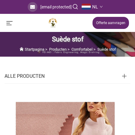
NL
[email protected]
Offerte aanvragen
Suède stof
Startpagina
>
Producten
>
Comfortabel
>
Suède stof
ALLE PRODUCTEN