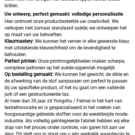
brillen.
Uw ontwerp, perfect gemaakt: volledige personalisatie
Hier ontmoet onze productiesterkte uw creativiteit. We
verkopen niet zomaar standaard suède; we ontwerpen het
op maat van uw behoeften.
Kleurmastery:
We kunnen het verven in elke gewenste kleur,
met uitstekende kleurechtheid om de levendigheid te
behouden.
Perfect printen:
Onze printmogelijkheden maken scherpe,
complexe patronen op het suède-oppervlak mogelijk.
Op bestelling gemaakt:
We kunnen het gewicht, de dikte en
de afwerking van de stof aanpassen om perfect te passen
bij uw specifieke product, of het nu gaat om een vallende
jurk of een gestructureerde tas.
Al meer dan 35 jaar zit Yongshu / Feimei in het hart van
textielinnovatie en is gespecialiseerd in het creëren van
hoogwaardige gebreide stoffen voor de wereldwijde mode-
industrie. Als volledig geïntegreerde fabriek hebben wij elke
stap van het proces onder controle, van garen tot aan uw
deur. Dit stelt ons in staat om u iets werkelijk waardevols te