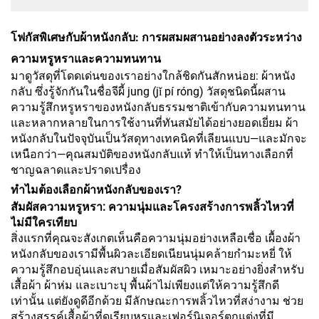
โฟกัสพิเศษกับผ้าหนังกลับ: การผสมผสานอย่างลงตัวระหว่าง
ความหรูหราและความทนทาน
มาดูวัสดุที่โดดเด่นของเราอย่างใกล้ชิดกันสักหน่อย: ผ้าหนัง
กลับ ซึ่งรู้จักกันในชื่อจีผี้ jung (jǐ pí róng) วัสดุชนิดนี้ผสาน
ความรู้สึกหรูหราของหนังกลับธรรมชาติเข้ากับความทนทาน
และหลากหลายในการใช้งานที่ทันสมัยได้อย่างยอดเยี่ยม ผ้า
หนังกลับในปัจจุบันเป็นวัสดุทางเทคนิคที่เลียนแบบ—และมักจะ
เหนือกว่า—คุณสมบัติของหนังกลับแท้ ทำให้เป็นทางเลือกที่
ชาญฉลาดและปราดเปรื่อง
ทำไมต้องเลือกผ้าหนังกลับของเรา?
สัมผัสความหรูหรา: ความนุ่มและโครงสร้างการพลิ้วไหวที่
ไม่มีใครเทียบ
สิ่งแรกที่คุณจะสังเกตเห็นคือความนุ่มอย่างเหลือเชื่อ เผื้องผ้า
หนังกลับของเรามีพื้นผิวละเอียดเนียนนุ่มคล้ายกำมะหยี่ ให้
ความรู้สึกอบอุ่นและสบายเมื่อสัมผัสผิว เหมาะอย่างยิ่งสำหรับ
เสื้อผ้า ผ้าห่ม และเบาะบุ พื้นผ้าไม่เพียงแต่ให้ความรู้สึกดี
เท่านั้น แต่ยังดูดีอีกด้วย มีลักษณะการพลิ้วไหวที่สง่างาม ช่วย
สร้างสรรค์เสื้อผ้าที่ดูเรียบหรูและเฟอร์นิเจอร์ตกแต่งที่มี