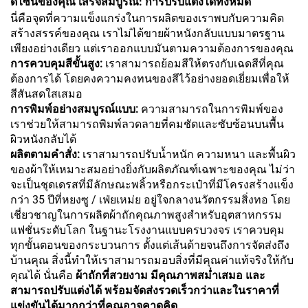
ดีไซน์ของคุณ เสร็จสมบูรณ์: การปรับแต่งได้ทั้งหมด
นี่คือจุดที่ความแข็งแกร่งในการผลิตของเราพบกับความคิด
สร้างสรรค์ของคุณ เราไม่ได้ขายผ้าหนังกลับแบบมาตรฐาน
เพียงอย่างเดียว แต่เราออกแบบมันตามความต้องการของคุณ
การควบคุมสีขั้นสูง:
เราสามารถย้อมสีให้ตรงกับเฉดสีที่คุณ
ต้องการได้ โดยคงความคงทนของสีไว้อย่างยอดเยี่ยมเพื่อให้
สีสันสดใสเสมอ
การพิมพ์อย่างสมบูรณ์แบบ:
ความสามารถในการพิมพ์ของ
เราช่วยให้สามารถพิมพ์ลวดลายที่คมชัดและซับซ้อนบนพื้น
ผิวหนังกลับได้
ผลิตตามคำสั่ง:
เราสามารถปรับน้ำหนัก ความหนา และพื้นผิว
ของผ้าให้เหมาะสมอย่างยิ่งกับผลิตภัณฑ์เฉพาะของคุณ ไม่ว่า
จะเป็นชุดเดรสที่มีลักษณะพลิ้วหรือกระเป๋าที่มีโครงสร้างแข็ง
กว่า 35 ปีที่หยงซู / เฟ่ยเหม่ย อยู่ใจกลางนวัตกรรมสิ่งทอ โดย
เชี่ยวชาญในการผลิตผ้าถักคุณภาพสูงสำหรับอุตสาหกรรม
แฟชั่นระดับโลก ในฐานะโรงงานแบบครบวงจร เราควบคุม
ทุกขั้นตอนของกระบวนการ ตั้งแต่เส้นด้ายจนถึงการจัดส่งถึง
บ้านคุณ สิ่งนี้ทำให้เราสามารถมอบสิ่งที่มีคุณค่าแท้จริงให้กับ
คุณได้ นั่นคือ
ผ้าถักที่สวยงาม มีคุณภาพสม่ำเสมอ และ
สามารถปรับแต่งได้ พร้อมจัดส่งรวดเร็วกว่าและในราคาที่
แข่งขันได้มากกว่าที่คุณอาจคาดคิด