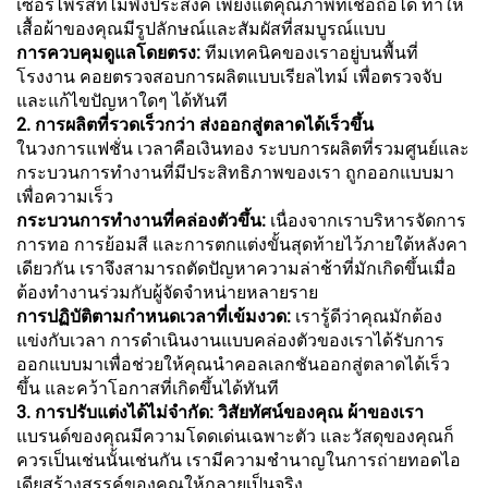
เซอร์ไพรส์ที่ไม่พึงประสงค์ เพียงแต่คุณภาพที่เชื่อถือได้ ทำให้
เสื้อผ้าของคุณมีรูปลักษณ์และสัมผัสที่สมบูรณ์แบบ
การควบคุมดูแลโดยตรง:
ทีมเทคนิคของเราอยู่บนพื้นที่
โรงงาน คอยตรวจสอบการผลิตแบบเรียลไทม์ เพื่อตรวจจับ
และแก้ไขปัญหาใดๆ ได้ทันที
2. การผลิตที่รวดเร็วกว่า ส่งออกสู่ตลาดได้เร็วขึ้น
ในวงการแฟชั่น เวลาคือเงินทอง ระบบการผลิตที่รวมศูนย์และ
กระบวนการทำงานที่มีประสิทธิภาพของเรา ถูกออกแบบมา
เพื่อความเร็ว
กระบวนการทำงานที่คล่องตัวขึ้น:
เนื่องจากเราบริหารจัดการ
การทอ การย้อมสี และการตกแต่งขั้นสุดท้ายไว้ภายใต้หลังคา
เดียวกัน เราจึงสามารถตัดปัญหาความล่าช้าที่มักเกิดขึ้นเมื่อ
ต้องทำงานร่วมกับผู้จัดจำหน่ายหลายราย
การปฏิบัติตามกำหนดเวลาที่เข้มงวด:
เรารู้ดีว่าคุณมักต้อง
แข่งกับเวลา การดำเนินงานแบบคล่องตัวของเราได้รับการ
ออกแบบมาเพื่อช่วยให้คุณนำคอลเลกชันออกสู่ตลาดได้เร็ว
ขึ้น และคว้าโอกาสที่เกิดขึ้นได้ทันที
3. การปรับแต่งได้ไม่จำกัด: วิสัยทัศน์ของคุณ ผ้าของเรา
แบรนด์ของคุณมีความโดดเด่นเฉพาะตัว และวัสดุของคุณก็
ควรเป็นเช่นนั้นเช่นกัน เรามีความชำนาญในการถ่ายทอดไอ
เดียสร้างสรรค์ของคุณให้กลายเป็นจริง