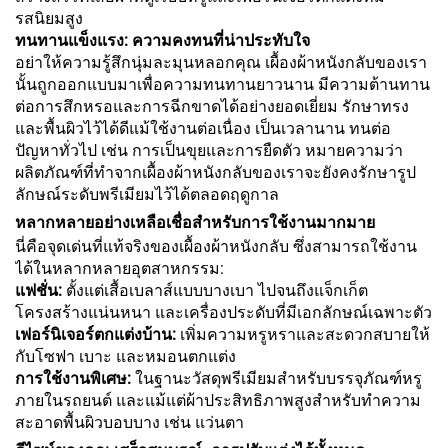
รสนิยมสูง
ทนทานแข็งแรง: ความคงทนที่น่าประทับใจ
อย่าให้ความรู้สึกนุ่มละมุนหลอกคุณ เผื้องผ้าหนังกลับของเรา
นั้นถูกออกแบบมาเพื่อความทนทานยาวนาน มีความต้านทาน
ต่อการสึกหรอและการฉีกขาดได้อย่างยอดเยี่ยม รักษาทรง
และพื้นผิวไว้ได้ดีแม้ใช้งานต่อเนื่อง เป็นเวลานาน ทนต่อ
ปัญหาทั่วไป เช่น การเป็นขุยและการยืดตัว หมายความว่า
ผลิตภัณฑ์ที่ทำจากเผื้องผ้าหนังกลับของเราจะยังคงรักษารูป
ลักษณ์ระดับพรีเมียมไว้ได้ตลอดฤดูกาล
หลากหลายอย่างเหลือเชื่อสำหรับการใช้งานมากมาย
นี่คือจุดเด่นที่แท้จริงของเผื้องผ้าหนังกลับ ซึ่งสามารถใช้งาน
ได้ในหลากหลายอุตสาหกรรม:
แฟชั่น:
ตั้งแต่เสื้อเบลาส์แบบบางเบา ไปจนถึงแจ็กเก็ต
โครงสร้างแน่นหนา และเครื่องประดับที่มีเอกลักษณ์เฉพาะตัว
เฟอร์นิเจอร์ตกแต่งบ้าน:
เพิ่มความหรูหราและสะดวกสบายให้
กับโซฟา เบาะ และหมอนตกแต่ง
การใช้งานพิเศษ:
ในฐานะวัสดุพรีเมียมสำหรับบรรจุภัณฑ์หรู
ภายในรถยนต์ และแม้แต่ผ้าประสิทธิภาพสูงสำหรับทำความ
สะอาดพื้นผิวบอบบาง เช่น แว่นตา