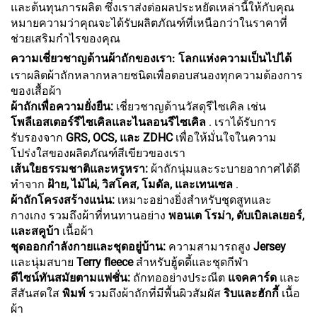
และต้นทุนการผลิต ซึ่งเราส่งต่อผลประหยัดเหล่านี้ให้กับคุณ
หมายความว่าคุณจะได้รับผลิตภัณฑ์ที่เหนือกว่าในราคาที่
ช่วยเสริมกำไรของคุณ
ความเชี่ยวชาญด้านผ้าถักของเรา: โลกแห่งความเป็นไปได้
เราผลิตผ้าถักหลากหลายชนิดเพื่อตอบสนองทุกความต้องการ
ของเสื้อผ้า
ผ้าถักเพื่อความยั่งยืน:
เชี่ยวชาญด้านวัสดุรีไซเคิล เช่น
โพลีเอสเตอร์รีไซเคิลและไนลอนรีไซเคิล
. เราได้รับการ
รับรองจาก
GRS, OCS, และ ZDHC
เพื่อให้มั่นใจในความ
โปร่งใสของผลิตภัณฑ์สีเขียวของเรา
เส้นใยธรรมชาติและหรูหรา:
ผ้าถักนุ่มและระบายอากาศได้ดี
ทำจาก
ฝ้าย, ไม้ไผ่, วิสโคส, โมดัล, และเทนเซล
.
ผ้าถักโครงสร้างแน่น:
เหมาะอย่างยิ่งสำหรับชุดสูทและ
กางเกง รวมถึงผ้าที่ทนทานอย่าง
พอนเต โรม่า, ดับเบิลเลเยอร์,
และสคูบ้า
เนื้อผ้า
ชุดออกกำลังกายและชุดอยู่บ้าน:
ความสามารถสูง
Jersey
และนุ่มสบาย
Terry fleece
สำหรับฮู้ดดี้และชุดกีฬา
ดีไซน์ทันสมัยตามแฟชั่น:
ถักทออย่างประณีต
แจคคาร์ด
และ
สีสันสดใส
พิมพ์
รวมถึงผ้าถักที่มีพื้นผิวสัมผัส
ริบและฮักกี้
เนื้อ
ผ้า