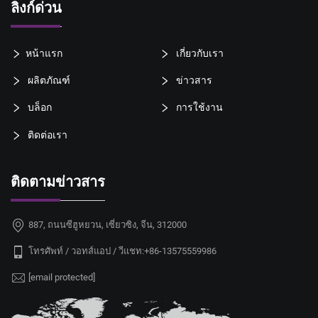
ลิงก์ด่วน
หน้าแรก
เกี่ยวกับเรา
ผลิตภัณฑ์
ข่าวสาร
บล็อก
การใช้งาน
ติดต่อเรา
ติดตามข่าวสาร
887, ถนนซีฮูหยวน, เซี่ยวซิง, จีน, 312000
โทรศัพท์ / วอทส์แอป / วีแชท:
+86-13575559986
[email protected]