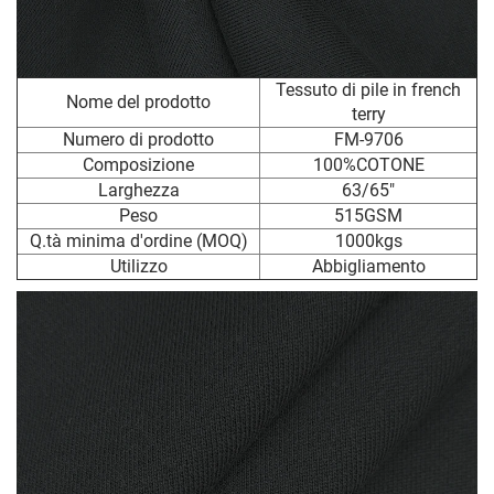
Tessuto di pile in french
Nome del prodotto
terry
Numero di prodotto
FM-9706
Composizione
100%COTONE
Larghezza
63/65"
Peso
515GSM
Q.tà minima d'ordine (MOQ)
1000kgs
Utilizzo
Abbigliamento