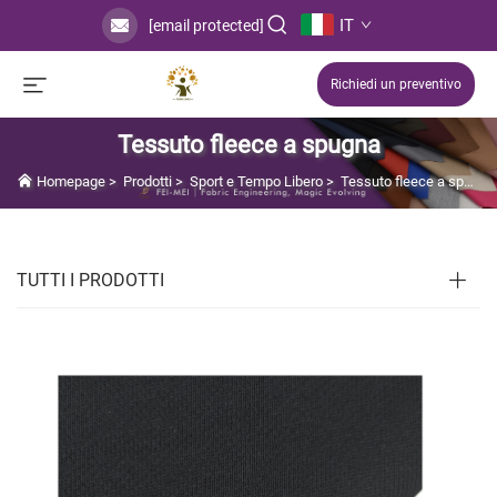
IT
[email protected]
Richiedi un preventivo
Tessuto fleece a spugna
Homepage
>
Prodotti
>
Sport e Tempo Libero
>
Tessuto fleece a spugna
TUTTI I PRODOTTI