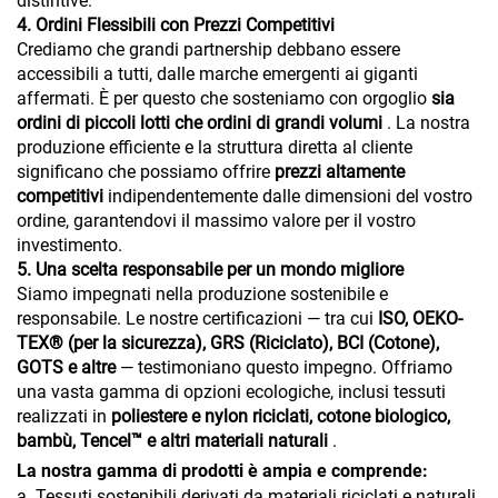
distintive.
4. Ordini Flessibili con Prezzi Competitivi
Crediamo che grandi partnership debbano essere
accessibili a tutti, dalle marche emergenti ai giganti
affermati. È per questo che sosteniamo con orgoglio
sia
ordini di piccoli lotti che ordini di grandi volumi
. La nostra
produzione efficiente e la struttura diretta al cliente
significano che possiamo offrire
prezzi altamente
competitivi
indipendentemente dalle dimensioni del vostro
ordine, garantendovi il massimo valore per il vostro
investimento.
5. Una scelta responsabile per un mondo migliore
Siamo impegnati nella produzione sostenibile e
responsabile. Le nostre certificazioni — tra cui
ISO, OEKO-
TEX® (per la sicurezza), GRS (Riciclato), BCI (Cotone),
GOTS e altre
— testimoniano questo impegno. Offriamo
una vasta gamma di opzioni ecologiche, inclusi tessuti
realizzati in
poliestere e nylon riciclati, cotone biologico,
bambù, Tencel™ e altri materiali naturali
.
La nostra gamma di prodotti è ampia e comprende:
a. Tessuti sostenibili derivati da materiali riciclati e naturali.