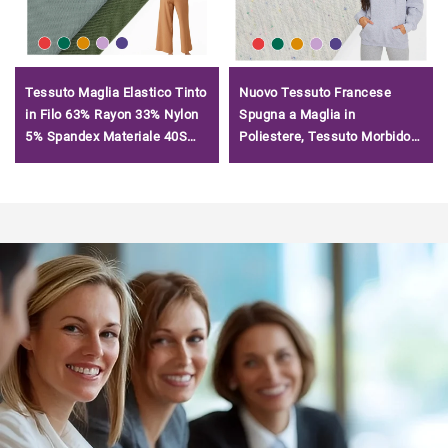
Tessuto Maglia Elastico Tinto
Nuovo Tessuto Francese
in Filo 63% Rayon 33% Nylon
Spugna a Maglia in
5% Spandex Materiale 40S
Poliestere, Tessuto Morbido
Tencil Roma per T-shirt
di Alta Qualità per Felpe,
Tessuto Francese Spugna in
Cotone Puro in Vendita/