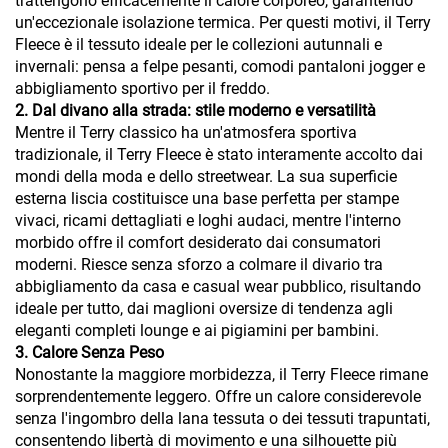
trattengono efficacemente il calore corporeo, garantendo
un'eccezionale isolazione termica. Per questi motivi, il Terry
Fleece è il tessuto ideale per le collezioni autunnali e
invernali: pensa a felpe pesanti, comodi pantaloni jogger e
abbigliamento sportivo per il freddo.
2. Dal divano alla strada: stile moderno e versatilità
Mentre il Terry classico ha un'atmosfera sportiva
tradizionale, il Terry Fleece è stato interamente accolto dai
mondi della moda e dello streetwear. La sua superficie
esterna liscia costituisce una base perfetta per stampe
vivaci, ricami dettagliati e loghi audaci, mentre l'interno
morbido offre il comfort desiderato dai consumatori
moderni. Riesce senza sforzo a colmare il divario tra
abbigliamento da casa e casual wear pubblico, risultando
ideale per tutto, dai maglioni oversize di tendenza agli
eleganti completi lounge e ai pigiamini per bambini.
3. Calore Senza Peso
Nonostante la maggiore morbidezza, il Terry Fleece rimane
sorprendentemente leggero. Offre un calore considerevole
senza l'ingombro della lana tessuta o dei tessuti trapuntati,
consentendo libertà di movimento e una silhouette più