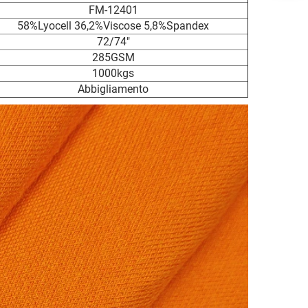
FM-12401
58%Lyocell 36,2%Viscose 5,8%Spandex
72/74"
285GSM
1000kgs
Abbigliamento