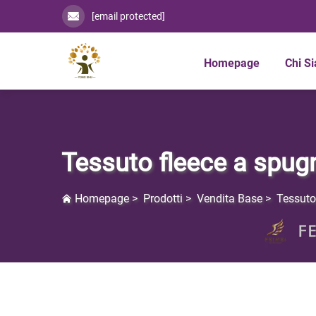
[email protected]
Homepage
Chi S
Tessuto fleece a spug
Homepage
>
Prodotti
>
Vendita Base
>
Tessuto