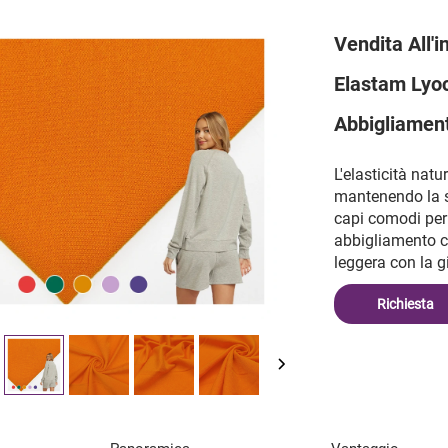
Vendita All'
Elastam Lyoc
Abbigliamen
L'elasticità nat
mantenendo la s
capi comodi per 
abbigliamento c
leggera con la g
Richiesta