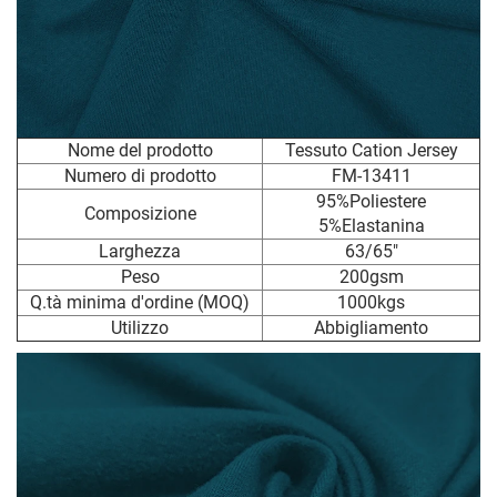
Nome del prodotto
Tessuto Cation Jersey
Numero di prodotto
FM-13411
95%Poliestere
Composizione
5%Elastanina
Larghezza
63/65"
Peso
200gsm
Q.tà minima d'ordine (MOQ)
1000kgs
Utilizzo
Abbigliamento