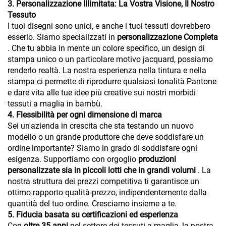
3. Personalizzazione Illimitata: La Vostra Visione, Il Nostro
Tessuto
I tuoi disegni sono unici, e anche i tuoi tessuti dovrebbero
esserlo. Siamo specializzati in
personalizzazione Completa
. Che tu abbia in mente un colore specifico, un design di
stampa unico o un particolare motivo jacquard, possiamo
renderlo realtà. La nostra esperienza nella tintura e nella
stampa ci permette di riprodurre qualsiasi tonalità Pantone
e dare vita alle tue idee più creative sui nostri morbidi
tessuti a maglia in bambù.
4. Flessibilità per ogni dimensione di marca
Sei un'azienda in crescita che sta testando un nuovo
modello o un grande produttore che deve soddisfare un
ordine importante? Siamo in grado di soddisfare ogni
esigenza. Supportiamo con orgoglio
produzioni
personalizzate sia in piccoli lotti che in grandi volumi
. La
nostra struttura dei prezzi competitiva ti garantisce un
ottimo rapporto qualità-prezzo, indipendentemente dalla
quantità del tuo ordine. Cresciamo insieme a te.
5. Fiducia basata su certificazioni ed esperienza
Con
oltre 35 anni
nel settore dei tessuti a maglia, la nostra