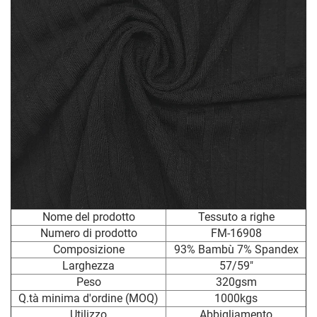
Nome del prodotto
Tessuto a righe
Numero di prodotto
FM-16908
Composizione
93% Bambù 7% Spandex
Larghezza
57/59"
Peso
320gsm
Q.tà minima d'ordine (MOQ)
1000kgs
Utilizzo
Abbigliamento