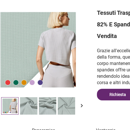
Tessuti Trasp
82% E Spande
Vendita
Grazie all'eccel
della forma, que
corpo mantenend
spandex offre un
rendendolo ideal
corsa e altri ind
Richiesta