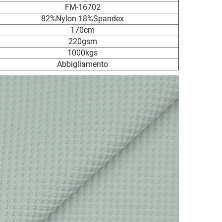
FM-16702
82%Nylon 18%Spandex
170cm
220gsm
1000kgs
Abbigliamento