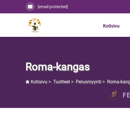
[email protected]
Kotisivu
Roma-kangas
Kotisivu
>
Tuotteet
>
Perusmyynti
>
Roma-kan