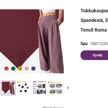
Tukkukaupan
Spandexiä, E
Tencil Roma
16011233
Spu:
Kysely