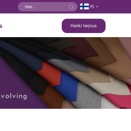
FI
Hanki tarjous
tä