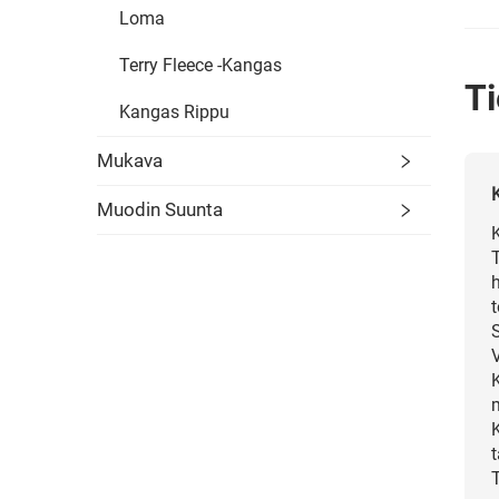
Loma
Terry Fleece -kangas
Ti
Kangas Rippu
Mukava
Muodin Suunta
h
K