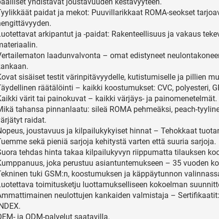
päälliset yhdistävät joustavuuden kestävyyteen.
Tyylikkäät paidat ja mekot: Puuvillarikkaat ROMA-seokset tarjo
hengittävyyden.
uotettavat arkipantut ja -paidat: Rakenteellisuus ja vakaus tekev
ateriaalin.
Vertailematon laadunvalvonta – omat edistyneet neulontakonee
kankaan.
ovat sisäiset testit värinpitävyydelle, kutistumiselle ja pillie
äydellinen räätälöinti – kaikki koostumukset: CVC, polyesteri, G
aikki värit tai painokuvat – kaikki värjäys- ja painomenetelmät.
Mikä tahansa pinnanlaatu: sileä ROMA pehmeäksi, peach-tyyline
ärjätyt raidat.
Nopeus, joustavuus ja kilpailukykyiset hinnat – Tehokkaat tuotan
Tuemme sekä pieniä sarjoja kehitystä varten että suuria sarjoja.
Suora tehdas hinta takaa kilpailukyvyn riippumatta tilauksen ko
Kumppanuus, joka perustuu asiantuntemukseen – 35 vuoden kok
Tekninen tuki GSM:n, koostumuksen ja käppäytunnon valinnass
Luotettava toimitusketju luottamukselliseen kokoelman suunnitt
Ammattimainen neulottujen kankaiden valmistaja – Sertifikaatit
INDEX.
OEM- ja ODM-palvelut saatavilla.