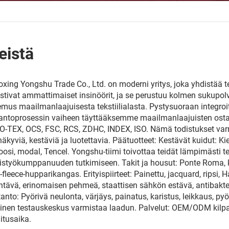
eistä
xing Yongshu Trade Co., Ltd. on moderni yritys, joka yhdistää 
stivat ammattimaiset insinöörit, ja se perustuu kolmen sukupol
mus maailmanlaajuisesta tekstiilialasta. Pystysuoraan integro
antoprosessin vaiheen täyttääksemme maailmanlaajuisten ostaji
-TEX, OCS, FSC, RCS, ZDHC, INDEX, ISO. Nämä todistukset var
näkyviä, kestäviä ja luotettavia. Päätuotteet: Kestävät kuidut: Ki
oosi, modal, Tencel. Yongshu-tiimi toivottaa teidät lämpimästi ter
istyökumppanuuden tutkimiseen. Takit ja housut: Ponte Roma, ka
y-fleece-hupparikangas. Erityispiirteet: Painettu, jacquard, ripsi,
entävä, erinomaisen pehmeä, staattisen sähkön estävä, antibaktee
anto: Pyörivä neulonta, värjäys, painatus, karistus, leikkaus, pyörivä
inen testauskeskus varmistaa laadun. Palvelut: OEM/ODM kilpailu
itusaika.