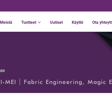
Meistä
Tuotteet
Uutiset
Käyttö
Ota yhteyt
gas