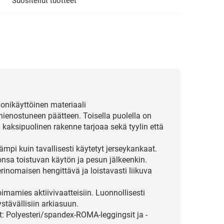
Suositellut tuotteet
onikäyttöinen materiaali
 hienostuneen päätteen. Toisella puolella on
ä kaksipuolinen rakenne tarjoaa sekä tyylin että
i kuin tavallisesti käytetyt jerseykankaat.
onsa toistuvan käytön ja pesun jälkeenkin.
inomaisen hengittävä ja loistavasti liikuva
oimamies aktiivivaatteisiin. Luonnollisesti
tävällisiin arkiasuun.
t: Polyesteri/spandex-ROMA-leggingsit ja -