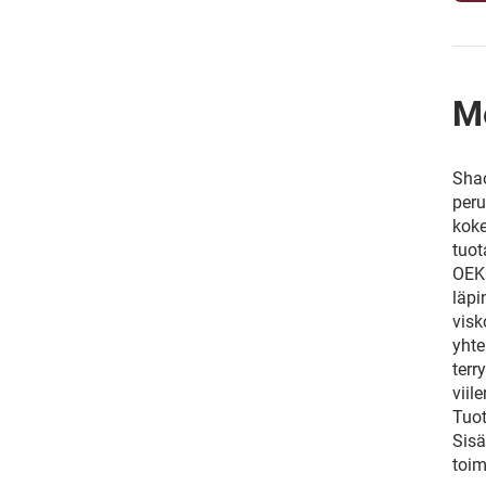
M
Shao
peru
koke
tuot
OEKO
läpi
visk
yhte
terr
viil
Tuot
Sisä
toim