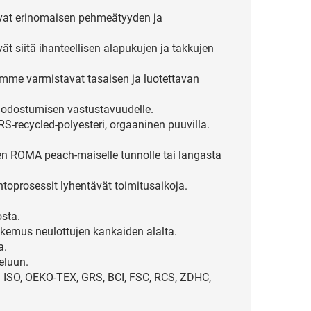
avat erinomaisen pehmeätyyden ja
ät siitä ihanteellisen alapukujen ja takkujen
mme varmistavat tasaisen ja luotettavan
n muodostumisen vastustavuudelle.
RS-recycled-polyesteri, orgaaninen puuvilla.
n ROMA peach-maiselle tunnolle tai langasta
toprosessit lyhentävät toimitusaikoja.
osta.
emus neulottujen kankaiden alalta.
a.
eluun.
: ISO, OEKO-TEX, GRS, BCI, FSC, RCS, ZDHC,