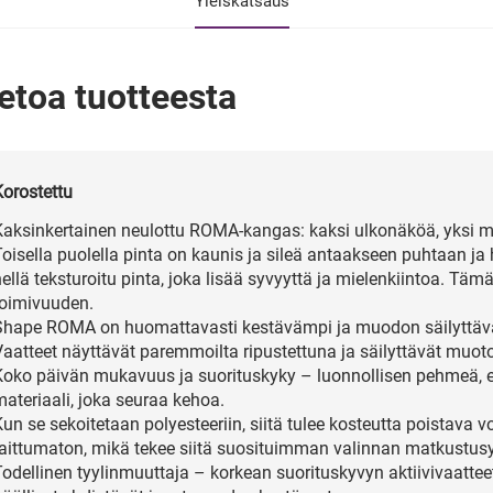
Yleiskatsaus
etoa tuotteesta
Korostettu
Kaksinkertainen neulottu ROMA-kangas: kaksi ulkonäköä, yksi m
Toisella puolella pinta on kaunis ja sileä antaakseen puhtaan ja
ellä teksturoitu pinta, joka lisää syvyyttä ja mielenkiintoa. Täm
toimivuuden.
Shape ROMA on huomattavasti kestävämpi ja muodon säilyttävämp
Vaatteet näyttävät paremmoilta ripustettuna ja säilyttävät muot
Koko päivän mukavuus ja suorituskyky – luonnollisen pehmeä, er
materiaali, joka seuraa kehoa.
un se sekoitetaan polyesteeriin, siitä tulee kosteutta poistava v
taittumaton, mikä tekee siitä suosituimman valinnan matkustusys
Todellinen tyylinmuuttaja – korkean suorituskyvyn aktiivivaattee