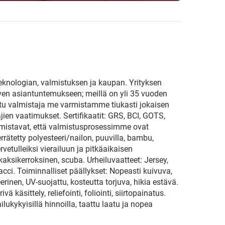
teknologian, valmistuksen ja kaupan. Yrityksen
ven asiantuntemukseen; meillä on yli 35 vuoden
itu valmistaja me varmistamme tiukasti jokaisen
en vaatimukset. Sertifikaatit: GRS, BCI, GOTS,
mistavat, että valmistusprosessimme ovat
errätetty polyesteeri/nailon, puuvilla, bambu,
vetulleiksi vierailuun ja pitkäaikaisen
ksikerroksinen, scuba. Urheiluvaatteet: Jersey,
 Hacci. Toiminnalliset päällykset: Nopeasti kuivuva,
rinen, UV-suojattu, kosteutta torjuva, hikia estävä.
 käsittely, reliefointi, foliointi, siirtopainatus.
kykyisillä hinnoilla, taattu laatu ja nopea