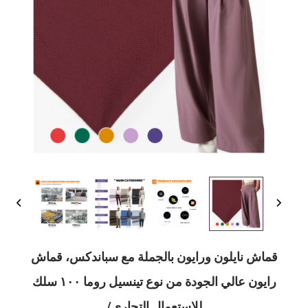
قماش نايلون ورايون بالجملة مع سباندكس، قماش
رايون عالي الجودة من نوع تينسيل روما ١٠٠ سلك
للاستعمال التجاري/