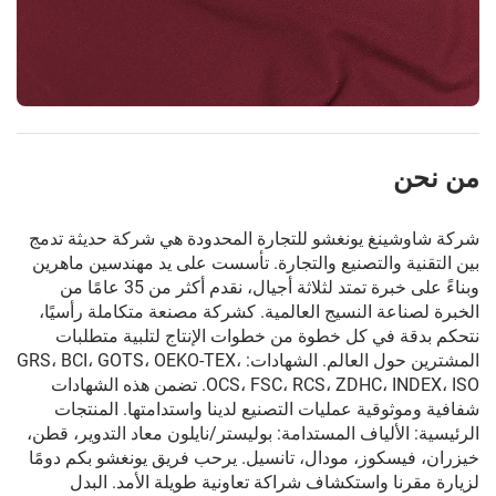
من نحن
شركة شاوشينغ يونغشو للتجارة المحدودة هي شركة حديثة تدمج
بين التقنية والتصنيع والتجارة. تأسست على يد مهندسين ماهرين
وبناءً على خبرة تمتد لثلاثة أجيال، نقدم أكثر من 35 عامًا من
الخبرة لصناعة النسيج العالمية. كشركة مصنعة متكاملة رأسيًا،
نتحكم بدقة في كل خطوة من خطوات الإنتاج لتلبية متطلبات
المشترين حول العالم. الشهادات: GRS، BCI، GOTS، OEKO-TEX،
OCS، FSC، RCS، ZDHC، INDEX، ISO. تضمن هذه الشهادات
شفافية وموثوقية عمليات التصنيع لدينا واستدامتها. المنتجات
الرئيسية: الألياف المستدامة: بوليستر/نايلون معاد التدوير، قطن،
خيزران، فيسكوز، مودال، تانسيل. يرحب فريق يونغشو بكم دومًا
لزيارة مقرنا واستكشاف شراكة تعاونية طويلة الأمد. البدل