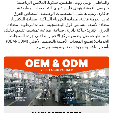
والبناطيل: بونتي روما، طبقتين، سكوبا. الملابس الرياضية:
جيرسي، أقمشة هودي فليس تيري. التخصصات: مطبوعة،
جاكارد، ريب، هاتشي. التشطيبات الوظيفية: امتصاص العرق،
تبريد، نعومة فائقة، مضادة للكهرباء الساكنة، مضادة للبكتيريا،
مضادة لأشعة الشمس فوق البنفسجية، مضادة للرطوبة، مضادة
للعرق. الإنتاج: حياكة دائرية، صباغة، طباعة، تمشيط، تقليم، تدليك،
ختم، طباعة نقل. يضمن مركز الاختبار الداخلي جودة المنتجات.
الخدمات: تصنيع المعدات الأصلية/التصميم الأصلي (OEM/ODM)
بأسعار تنافسية وجودة مضمونة وتسليم سريع.