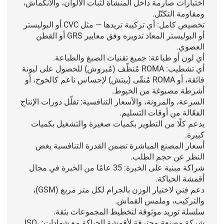
اختبارات صارمة داخل المنشأة لثبات الألوان، والانكماش،
ومقاومة التكتّل.
تخصيص كامل: أي تركيبة تريدها — مثل CVC أو البوليستر
أو البوليستر المعاد تدويره وفق معايير GRS أو القطن
العضوي.
أي لون أو طباعة: جميع تقنيات الصبغ والطباعة.
أي تشطيب: ROMA مُنظّف (مُبروش) للحصول على ليونة
فائقة، أو ROMA مُنقّى (بيتش) لإحساس ناعم كالخوخ، أو
أشرطة مصبوغة من الخيوط.
السرعة، والمرونة، والأسعار التنافسية: تقلّل دورات الإنتاج
الفعّالة من أوقات التسليم.
يدعم كلًا من التطوير بكميات صغيرة والتشغيل بكميات
كبيرة.
أسعار المصنع المباشرة تضمن القدرة التنافسية بغض
النظر عن حجم الطلب.
شراكة مبنية على الخبرة: 35 عامًا من الخبرة في مجال
أقمشة الحياكة.
دعم فني لاختيار الوزن بالجرام لكل متر مربع (GSM)،
والتركيب، وملمس القماش.
سلسلة توريد موثوقة لتخطيط المجموعات بثقة.
شركة مصنعة محترفة لأقمشة الحياكة مع شهادات: ISO،