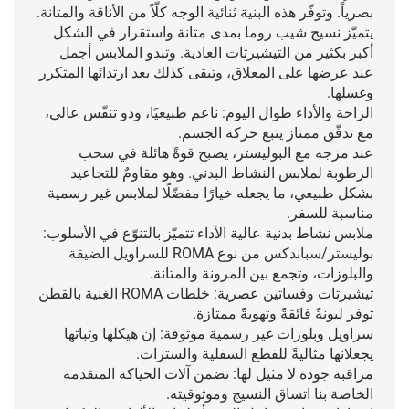
بصرياً. وتوفّر هذه البنية ثنائية الوجه كلّاً من الأناقة والمتانة.
يتميّز نسيج شيب روما بمدى متانة واستقرار في الشكل
أكبر بكثير من التيشيرتات العادية. وتبدو الملابس أجمل
عند عرضها على المعلاق، وتبقى كذلك بعد ارتدائها المتكرر
وغسلها.
الراحة والأداء طوال اليوم: ناعم طبيعيًا، وذو تنفّس عالي،
مع تدفّق ممتاز يتبع حركة الجسم.
عند مزجه مع البوليستر، يصبح قوةً هائلة في سحب
الرطوبة لملابس النشاط البدني. وهو مقاومٌ للتجاعيد
بشكل طبيعي، ما يجعله خيارًا مفضّلًا لملابس غير رسمية
مناسبة للسفر.
ملابس نشاط بدنية عالية الأداء تتميّز بالتنوّع في الأسلوب:
بوليستر/سباندكس من نوع ROMA للسراويل الضيقة
والبلوزات، وتجمع بين المرونة والمتانة.
تيشيرتات وفساتين عصرية: خلطات ROMA الغنية بالقطن
توفر ليونةً فائقةً وتهويةً ممتازة.
سراويل وبلوزات غير رسمية موثوقة: إن هيكلها وثباتها
يجعلانها مثاليةً للقطع السفلية والسترات.
مراقبة جودة لا مثيل لها: تضمن آلات الحياكة المتقدمة
الخاصة بنا اتساق النسيج وموثوقيته.