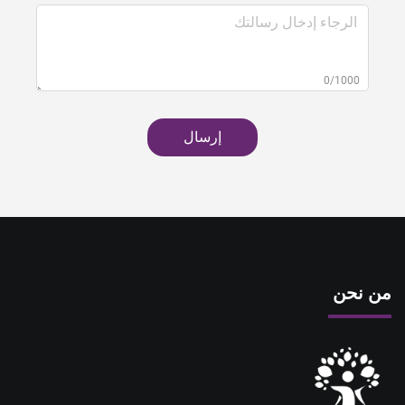
0/1000
إرسال
من نحن