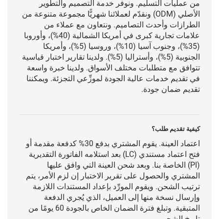
من عمليات التسليم. ونوفر خدمة التصميم والتطوير
الأصلي (ODM) ونقدّم لعملائنا شهريًّا مجموعة متنوعة من
الطرازات وأحدث التصاميم. ونتعاون مع عملاء من
علامات تجارية كبرى في أمريكا الشمالية (40%)، وأوروبا
(35%)، وجنوب آسيا (10%)، وروسيا (5%)، وأمريكا
الجنوبية (5%)، وأستراليا (5%). ولدينا تقارير اختبار قياسية
تتوافق مع متطلبات مختلف الأسواق. ولدينا خبرة واسعة
في تقديم خدمات عالية الجودة لموزِّعي التجزئة. ويمكننا
تقديم ضمان جودة.
كيفية تقديم طلب؟
اعتماد العينة. يقوم المشتري بدفع 30% كدفعة مقدمة أو
فتح اعتماد مستندي (LC) بعد استلامه الفاتورة التقديرية
(PI) الخاصة بنا. وبعد شحن العينة التي وافق عليها
المشتري والحصول على تقرير الاختبار إن لزم الأمر، يتم
ترتيب الشحن. ويقوم المورِّد بإعداد المستندات اللازمة
وإرسال نسخة منها إلى العميل، الذي يُجري الدفعة
المتبقية. وتبلغ فترة الضمان الخاص بالجودة 60 يومًا من
تاريخ الشحن.