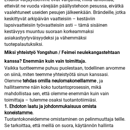
etteivät ne vuoda värejään päällystehoon pesussa, eivätkä
vaalehtuneet useiden pesujen jälkeenkään. Brändeille, jotka
keskittyvät arkipäivän vaatteisiin – kestäviin
lapsivaatteisiin työvaatteisiin asti – tämä sisäinen
kestävyys muuntuu suoraan korkeammaksi
asiakastyytyväisyydeksi ja vähemmäksi
tuotepalautuksiksi.
Miksi yhteistyö Yongshun / Feimei neulekangastehtaan
kanssa? Enemmän kuin vain toimittaja.
Vaikka tuotteemme puhuu puolestaan, todellinen arvomme
on siinä, miten teemme yhteistyötä sinun kanssasi.
Olemme
tehdas omilla neulomakoneillamme
, ja
hallitsemme näin koko tuotantoprosessin, mikä
mahdollistaa sen, että olemme enemmän kuin vain
toimittaja – tulemme osaksi tuotantotiimiäsi.
1. Ehdoton laatu ja johdonmukaisuus omista
koneistamme.
Tuotantokoneidemme omistaminen on pelinmuuttaja teille.
Se tarkoittaa, että meillä on suora, käytännön hallinta