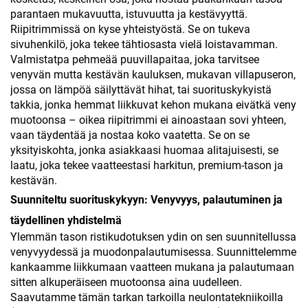
parantaen mukavuutta, istuvuutta ja kestävyyttä.
Riipitrimmissä on kyse yhteistyöstä. Se on tukeva
sivuhenkilö, joka tekee tähtiosasta vielä loistavamman.
Valmistatpa pehmeää puuvillapaitaa, joka tarvitsee
venyvän mutta kestävän kauluksen, mukavan villapuseron,
jossa on lämpöä säilyttävät hihat, tai suorituskykyistä
takkia, jonka hemmat liikkuvat kehon mukana eivätkä veny
muotoonsa – oikea riipitrimmi ei ainoastaan sovi yhteen,
vaan täydentää ja nostaa koko vaatetta. Se on se
yksityiskohta, jonka asiakkaasi huomaa alitajuisesti, se
laatu, joka tekee vaatteestasi harkitun, premium-tason ja
kestävän.
Suunniteltu suorituskykyyn: Venyvyys, palautuminen ja
täydellinen yhdistelmä
Ylemmän tason ristikudotuksen ydin on sen suunnitellussa
venyvyydessä ja muodonpalautumisessa. Suunnittelemme
kankaamme liikkumaan vaatteen mukana ja palautumaan
sitten alkuperäiseen muotoonsa aina uudelleen.
Saavutamme tämän tarkan tarkoilla neulontatekniikoilla