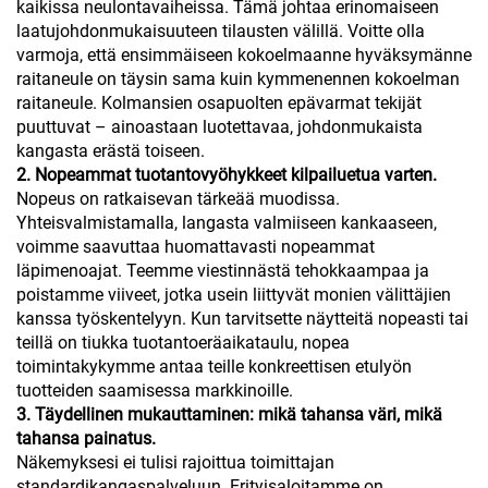
kaikissa neulontavaiheissa. Tämä johtaa erinomaiseen
laatujohdonmukaisuuteen tilausten välillä. Voitte olla
varmoja, että ensimmäiseen kokoelmaanne hyväksymänne
raitaneule on täysin sama kuin kymmenennen kokoelman
raitaneule. Kolmansien osapuolten epävarmat tekijät
puuttuvat – ainoastaan luotettavaa, johdonmukaista
kangasta erästä toiseen.
2. Nopeammat tuotantovyöhykkeet kilpailuetua varten.
Nopeus on ratkaisevan tärkeää muodissa.
Yhteisvalmistamalla, langasta valmiiseen kankaaseen,
voimme saavuttaa huomattavasti nopeammat
läpimenoajat. Teemme viestinnästä tehokkaampaa ja
poistamme viiveet, jotka usein liittyvät monien välittäjien
kanssa työskentelyyn. Kun tarvitsette näytteitä nopeasti tai
teillä on tiukka tuotantoeräaikataulu, nopea
toimintakykymme antaa teille konkreettisen etulyön
tuotteiden saamisessa markkinoille.
3. Täydellinen mukauttaminen: mikä tahansa väri, mikä
tahansa painatus.
Näkemyksesi ei tulisi rajoittua toimittajan
standardikangaspalveluun. Erityisaloitamme on