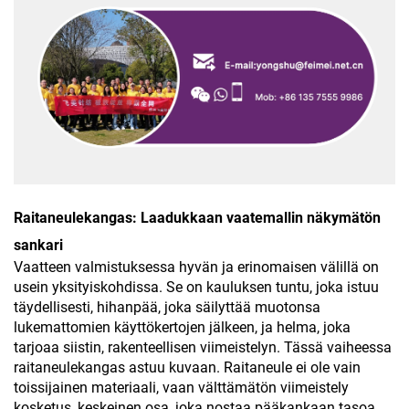
Raitaneulekangas: Laadukkaan vaatemallin näkymätön
sankari
Vaatteen valmistuksessa hyvän ja erinomaisen välillä on
usein yksityiskohdissa. Se on kauluksen tuntu, joka istuu
täydellisesti, hihanpää, joka säilyttää muotonsa
lukemattomien käyttökertojen jälkeen, ja helma, joka
tarjoaa siistin, rakenteellisen viimeistelyn. Tässä vaiheessa
raitaneulekangas astuu kuvaan. Raitaneule ei ole vain
toissijainen materiaali, vaan välttämätön viimeistely
kosketus, keskeinen osa, joka nostaa pääkankaan tasoa