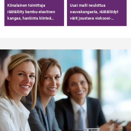
Kiinalainen toimittaja
Uusi malli neulottua
räätälöity bambu-elastinen
sauvakangasta, räätälöidyt
kangas, hankinta kiinteä
värit joustava viskoosi-
bambun kudottu kangas
polyesteri-harjattu
vaatteisiin
sauvakangas myyntiin/