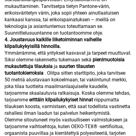
mukauttaminen. Tarvitsetpa tietyn Pantone-värin,
erikoisväritetyn värin, joka sopii yhteen ainutlaatuisen
kankaasi kanssa, tai erikoispainatuksen – meillä on
teknologia ja asiantuntemus toteuttamaan se.
Suunnittelusuuntanne on tuotantoomme ohje.
4. Joustavuus kaikille liiketoiminnan vaiheille
kilpailukykyisillä hinnoilla.
Ymmärrämme, että yritykset kasvavat ja tarpeet muuttuvat.
Siksi olemme rakennettu tukemaan sekä
pienimuotoisia
mukautettuja tilauksia
ja
suurten tilausten
tuotantokierroksia
. Olitpa sitten starttipito, joka tarvitsee
50 metriä alustavaan kokoelmaan, tai vakiintunut merkki,
joka tilaa tuotteita maailmanlaajuiselle kaudelle,
tarjoamme skaalautuvia ratkaisuja. Koska olemme tehdas,
tarjoamme
erittäin kilpailukykyiset hinnat
riippumatta
tilauksen koosta, varmistaen, että saat todellista vastinetta
rahallesi ilman laadun tai palvelun heikentymistä.
Olemme sitoutuneet myös vastuulliseen valmistukseen ja
tarjoamme vaihtoehtoja, kuten OEKO-TEX® -sertifioitua,
orgaanista puuvillaa ja kierrätettyä polyesiteeriä, tarjoten