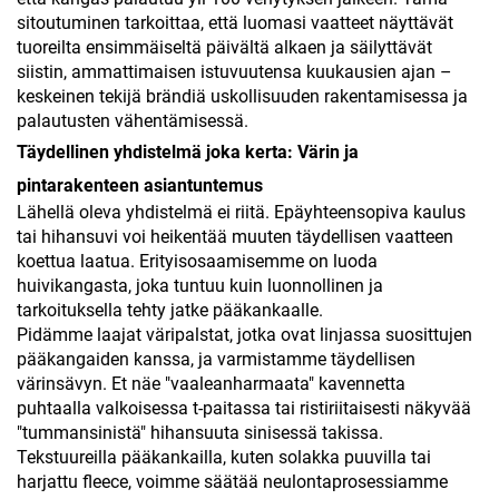
sitoutuminen tarkoittaa, että luomasi vaatteet näyttävät
tuoreilta ensimmäiseltä päivältä alkaen ja säilyttävät
siistin, ammattimaisen istuvuutensa kuukausien ajan –
keskeinen tekijä brändiä uskollisuuden rakentamisessa ja
palautusten vähentämisessä.
Täydellinen yhdistelmä joka kerta: Värin ja
pintarakenteen asiantuntemus
Lähellä oleva yhdistelmä ei riitä. Epäyhteensopiva kaulus
tai hihansuvi voi heikentää muuten täydellisen vaatteen
koettua laatua. Erityisosaamisemme on luoda
huivikangasta, joka tuntuu kuin luonnollinen ja
tarkoituksella tehty jatke pääkankaalle.
Pidämme laajat väripalstat, jotka ovat linjassa suosittujen
pääkangaiden kanssa, ja varmistamme täydellisen
värinsävyn. Et näe "vaaleanharmaata" kavennetta
puhtaalla valkoisessa t-paitassa tai ristiriitaisesti näkyvää
"tummansinistä" hihansuuta sinisessä takissa.
Tekstuureilla pääkankailla, kuten solakka puuvilla tai
harjattu fleece, voimme säätää neulontaprosessiamme