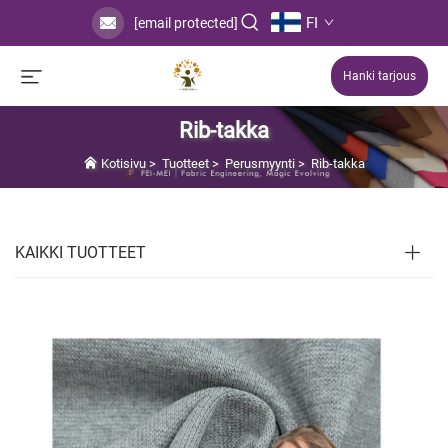
FI
[email protected]
Hanki tarjous
Rib-takka
Kotisivu
>
Tuotteet
>
Perusmyynti
>
Rib-takka
KAIKKI TUOTTEET