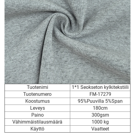
Tuotenimi
1*1 Seokseton kylkitekstiili
Tuotenumero
FM-17279
Koostumus
95%Puuvilla 5%Span
Leveys
180cm
Paino
300gsm
Vähimmäistilausmäärä
1000 kg
Käyttö
Vaatteet