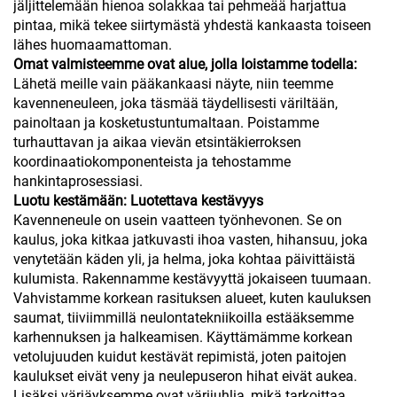
jäljittelemään hienoa solakkaa tai pehmeää harjattua
pintaa, mikä tekee siirtymästä yhdestä kankaasta toiseen
lähes huomaamattoman.
Omat valmisteemme ovat alue, jolla loistamme todella:
Lähetä meille vain pääkankaasi näyte, niin teemme
kavenneneuleen, joka täsmää täydellisesti väriltään,
painoltaan ja kosketustuntumaltaan. Poistamme
turhauttavan ja aikaa vievän etsintäkierroksen
koordinaatiokomponenteista ja tehostamme
hankintaprosessiasi.
Luotu kestämään: Luotettava kestävyys
Kavenneneule on usein vaatteen työnhevonen. Se on
kaulus, joka kitkaa jatkuvasti ihoa vasten, hihansuu, joka
venytetään käden yli, ja helma, joka kohtaa päivittäistä
kulumista. Rakennamme kestävyyttä jokaiseen tuumaan.
Vahvistamme korkean rasituksen alueet, kuten kauluksen
saumat, tiiviimmillä neulontatekniikoilla estääksemme
karhennuksen ja halkeamisen. Käyttämämme korkean
vetolujuuden kuidut kestävät repimistä, joten paitojen
kaulukset eivät veny ja neulepuseron hihat eivät aukea.
Lisäksi värjäyksemme ovat värijuhlia, mikä tarkoittaa,