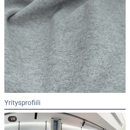
Yritysprofiili
VR