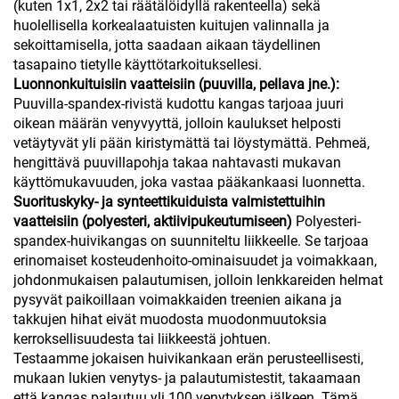
(kuten 1x1, 2x2 tai räätälöidyllä rakenteella) sekä
huolellisella korkealaatuisten kuitujen valinnalla ja
sekoittamisella, jotta saadaan aikaan täydellinen
tasapaino tietylle käyttötarkoituksellesi.
Luonnonkuituisiin vaatteisiin (puuvilla, pellava jne.):
Puuvilla-spandex-rivistä kudottu kangas tarjoaa juuri
oikean määrän venyvyyttä, jolloin kaulukset helposti
vetäytyvät yli pään kiristymättä tai löystymättä. Pehmeä,
hengittävä puuvillapohja takaa nahtavasti mukavan
käyttömukavuuden, joka vastaa pääkankaasi luonnetta.
Suorituskyky- ja synteettikuiduista valmistettuihin
vaatteisiin (polyesteri, aktiivipukeutumiseen)
Polyesteri-
spandex-huivikangas on suunniteltu liikkeelle. Se tarjoaa
erinomaiset kosteudenhoito-ominaisuudet ja voimakkaan,
johdonmukaisen palautumisen, jolloin lenkkareiden helmat
pysyvät paikoillaan voimakkaiden treenien aikana ja
takkujen hihat eivät muodosta muodonmuutoksia
kerroksellisuudesta tai liikkeestä johtuen.
Testaamme jokaisen huivikankaan erän perusteellisesti,
mukaan lukien venytys- ja palautumistestit, takaamaan
että kangas palautuu yli 100 venytyksen jälkeen. Tämä