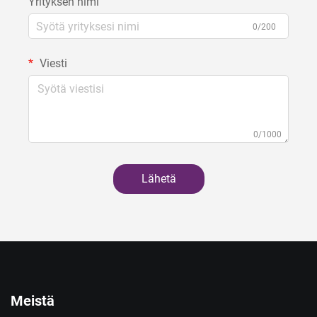
Yrityksen nimi
0/200
Viesti
0/1000
Lähetä
Meistä