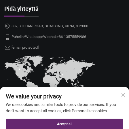
Pidä yhteyttä
887, XIHUAN ROAD, SHAOXING, KIINA, 312000
Puhelin/Whatsapp/Wechat:
+86-13575559986
[email protected]
We value your privacy
We use cookies and similar tools to provide our services. If you
don't want to accept all cookies, click Personalize cookies.
Tekijänoikeus © 2026 China Shaoxing Yongshu Trade Co., Ltd. Kaikki
oikeudet pidätetty. —
Tietosuojakäytäntö
Accept all