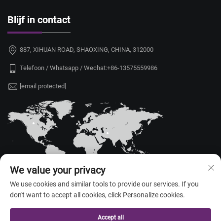
Blijf in contact
887, XIHUAN ROAD, SHAOXING, CHINA, 312000
Telefoon / Whatsapp / Wechat:
+86-13575559986
[email protected]
We value your privacy
We use cookies and similar tools to provide our services. If you
don't want to accept all cookies, click Personalize cookies.
Copyright © 2026 China Shaoxing Yongshu Trade Co., Ltd. Alle rechten
voorbehouden. —
Privacybeleid
Accept all