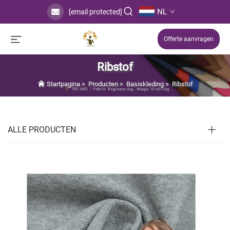
NL
[email protected]
Offerte aanvragen
Ribstof
Startpagina
>
Producten
>
Basiskleding
>
Ribstof
ALLE PRODUCTEN