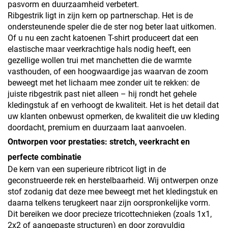
pasvorm en duurzaamheid verbetert.
Ribgestrik ligt in zijn kern op partnerschap. Het is de
ondersteunende speler die de ster nog beter laat uitkomen.
Of u nu een zacht katoenen T-shirt produceert dat een
elastische maar veerkrachtige hals nodig heeft, een
gezellige wollen trui met manchetten die de warmte
vasthouden, of een hoogwaardige jas waarvan de zoom
beweegt met het lichaam mee zonder uit te rekken: de
juiste ribgestrik past niet alleen – hij rondt het gehele
kledingstuk af en verhoogt de kwaliteit. Het is het detail dat
uw klanten onbewust opmerken, de kwaliteit die uw kleding
doordacht, premium en duurzaam laat aanvoelen.
Ontworpen voor prestaties: stretch, veerkracht en
perfecte combinatie
De kern van een superieure ribtricot ligt in de
geconstrueerde rek en herstelbaarheid. Wij ontwerpen onze
stof zodanig dat deze mee beweegt met het kledingstuk en
daarna telkens terugkeert naar zijn oorspronkelijke vorm.
Dit bereiken we door precieze tricottechnieken (zoals 1x1,
2x2 of aangepaste structuren) en door zorgvuldig