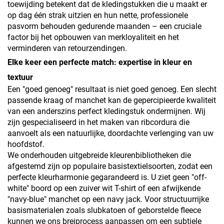
toewijding betekent dat de kledingstukken die u maakt er
op dag één strak uitzien en hun nette, professionele
pasvorm behouden gedurende maanden – een cruciale
factor bij het opbouwen van merkloyaliteit en het
verminderen van retourzendingen.
Elke keer een perfecte match: expertise in kleur en
textuur
Een "goed genoeg" resultaat is niet goed genoeg. Een slecht
passende kraag of manchet kan de gepercipieerde kwaliteit
van een anderszins perfect kledingstuk ondermijnen. Wij
zijn gespecialiseerd in het maken van ribcordura die
aanvoelt als een natuurlijke, doordachte verlenging van uw
hoofdstof.
We onderhouden uitgebreide kleurenbibliotheken die
afgestemd zijn op populaire basistextielsoorten, zodat een
perfecte kleurharmonie gegarandeerd is. U ziet geen "off-
white" boord op een zuiver wit T-shirt of een afwijkende
"navy-blue" manchet op een navy jack. Voor structuurrijke
basismaterialen zoals slubkatoen of geborstelde fleece
kunnen we ons breiprocess aanpassen om een subtiele