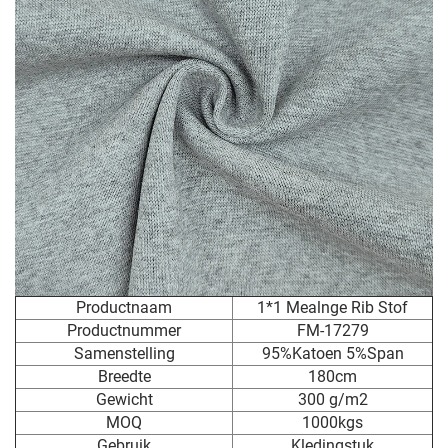
Productnaam
1*1 Mealnge Rib Stof
Productnummer
FM-17279
Samenstelling
95%Katoen 5%Span
Breedte
180cm
Gewicht
300 g/m2
MOQ
1000kgs
Gebruik
Kledingstuk