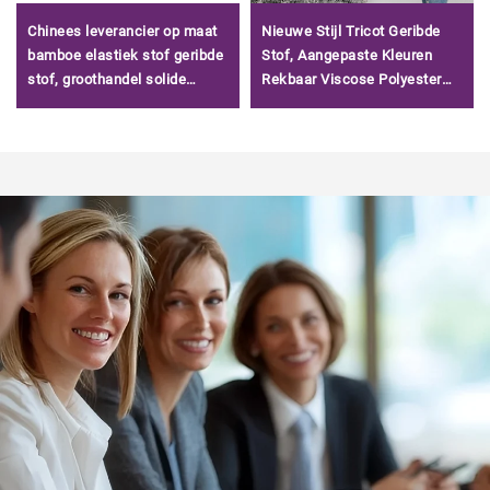
Chinees leverancier op maat
Nieuwe Stijl Tricot Geribde
bamboe elastiek stof geribde
Stof, Aangepaste Kleuren
stof, groothandel solide
Rekbaar Viscose Polyester
bamboe rib stof voor kleding/
Geborstelde Rib Stof te Koop/