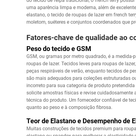
do tecido de felpa tradicional, o french terry poss
uma aparência limpa e moderna, além de excelent
elastano, o tecido de roupas de lazer em french terr
moletom, suéteres e conjuntos coordenados que 
Fatores-chave de qualidade ao c
Peso do tecido e GSM
GSM, ou gramas por metro quadrado, é a medida-pa
roupas de lazer. Tecidos leves para roupas de laz
peças respiráveis de verão, enquanto tecidos de pe
são mais adequados para coleções estruturadas ou
incorreto para sua categoria de produto pretendid
solicite amostras físicas e revise cuidadosamente
técnica do produto. Um fornecedor confiável de tec
quanto ao peso e à composição fibrosa.
Teor de Elastano e Desempenho de E
Muitas construções de tecidos premium para roup
elastano ou spandex para melhorar a elasticidade 