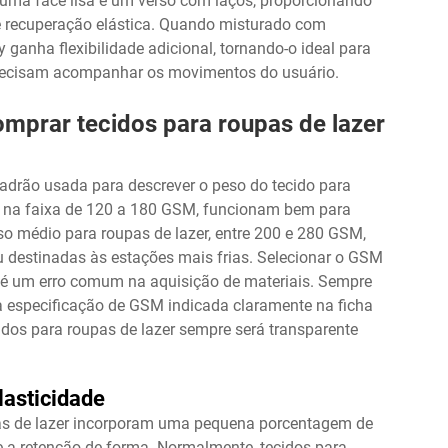
ui uma face lisa e um verso com laços, proporcionando
e recuperação elástica. Quando misturado com
y ganha flexibilidade adicional, tornando-o ideal para
precisam acompanhar os movimentos do usuário.
omprar tecidos para roupas de lazer
drão usada para descrever o peso do tecido para
er, na faixa de 120 a 180 GSM, funcionam bem para
so médio para roupas de lazer, entre 200 e 280 GSM,
 destinadas às estações mais frias. Selecionar o GSM
a é um erro comum na aquisição de materiais. Sempre
 a especificação de GSM indicada claramente na ficha
idos para roupas de lazer sempre será transparente
lasticidade
as de lazer incorporam uma pequena porcentagem de
e a retenção de forma. Normalmente, tecidos para