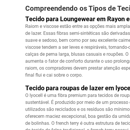
Compreendendo os Tipos de Teci
Tecido para Loungewear em Rayon e
Raiom e viscose estão entre as opções mais amplam
de lazer. Essas fibras semi-sintéticas são derivada
suave e sedoso, bem como por seu excelente caimen
viscose tendem a ser leves e respiráveis, tornando
calças de perna larga, blusas casuais e roupões. O
aumenta o fator de conforto durante o uso prolonga
raiom, os compradores devem prestar atenção espec
final flui e cai sobre o corpo.
Tecido para roupas de lazer em lyocel
O lyocell é uma fibra premium para tecidos de ro
sustentável. É produzido por meio de um processo d
utilizados são reciclados e os resíduos são mínimos
oferecem maciez excepcional, boa gestão da umidad
de bolinhas. O french terry é outra estrutura de tec